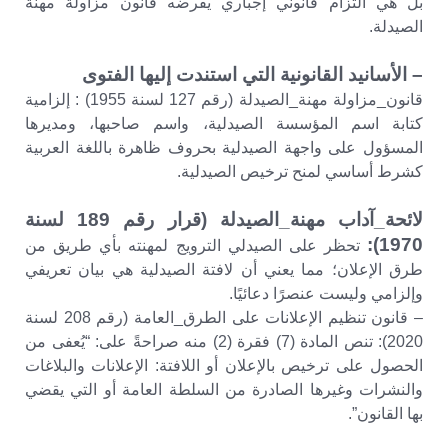
بل هي التزام قانوني إجباري يفرضه قانون مزاولة مهنة
الصيدلة.
– الأسانيد القانونية التي استندت إليها الفتوى
قانون_مزاولة مهنة_الصيدلة (رقم 127 لسنة 1955) : إلزامية
كتابة اسم المؤسسة الصيدلية، واسم صاحبها، ومديرها
المسؤول على واجهة الصيدلية بحروف ظاهرة باللغة العربية
كشرط أساسي لمنح ترخيص الصيدلية.
لائحة_آداب مهنة_الصيدلة (قرار رقم 189 لسنة
1970):
تحظر على الصيدلي الترويج لمهنته بأي طريق من
طرق الإعلان؛ مما يعني أن لافتة الصيدلية هي بيان تعريفي
وإلزامي وليست عنصرًا دعائيًا.
– قانون تنظيم الإعلانات على الطرق_العامة (رقم 208 لسنة
2020): تنص المادة (7) فقرة (2) منه صراحةً على: “يُعفى من
الحصول على ترخيص بالإعلان أو اللافتة: الإعلانات والبلاغات
والنشرات وغيرها الصادرة من السلطة العامة أو التي يقضي
بها القانون”.