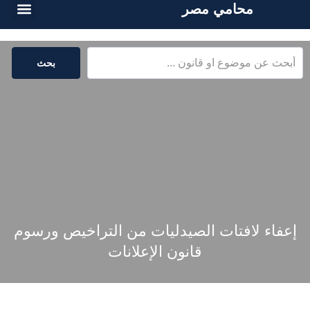
محامي مصر
الخدمات القا
المكتبة القا
بحث
إعفاء لافتات الصيدليات من التراخيص ورسوم
قانون الإعلانات