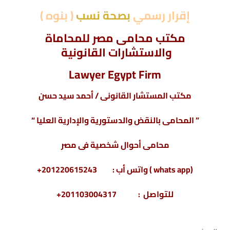
إقرار رسمي
بصحة نسب
( بنوه )
مكتب محامى مصر للمحاماة
والاستشارات القانونية
Lawyer Egypt Firm
مكتب المستشار القانونى / أحمد سيد حسن
” المحامى بالنقض والدستورية والإدارية العليا “
محامى أحوال شخصية فى مصر
(whats app ) واتس أب : 201220615243+
للتواصل : 201103004317+