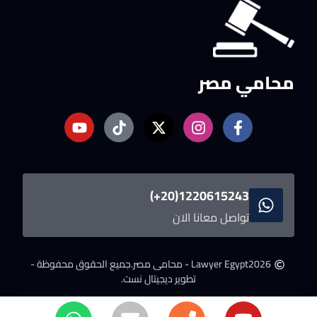
محامي مصر
1220615243(20+)
تواصل معانا الان
2026
Lawyer Egypt - محامى مصر.
جميع الحقوق محفوظة -
تطوير ديجيتال نست.