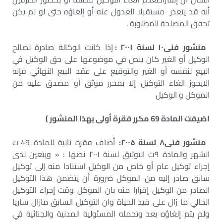
أنه قد يتعذر مستقبلا العدول عنه أو إلغاؤه حتى لو لم يكن
تحقق المصلحة المطلوبة .
منشور فنی۱۰ لسنة ۲۰۰۱ :
إذا كانت الوكالة صادرة لصالح
الوكيل أو الغير كان ينص في موضوعها على حق الوكيل في
البيع لنفسه أو الغير والتوقيع على عقد البيع النهائي فإنه
الايجوز الغاء التوكيل إلا بمحرر موثق أو مصدق عليه من
الموكل و الوكيل
اضيفت المادة 69 مكرر فقرة أولى بهذا المنشور )
منشور فنی۸ لسنة ۲۰۰۵:
أضاف فقرة ثانية للمادة 49 ت
الشهر والمادة ۹ت التوثيق لسنة ۲۰۰۱ نصها : « ويتعين لدى
إجراء توكيل عام أو خاص من الوكيل استنادا منه إلى توكيل
سابق صادر إليه من الموكل ضرورة أن يتضمن هذا التوكيل
الصادر من الوكيل إقرارا منه بان الموكل وقت إجراء التوكيل
الحالي ما زال على قيد الحياة وان التوكيل السابق مازال ساريا
ولم يتم إلغاؤه بعد وتحمله المسئولية المدنية والجنائية في