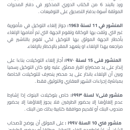
ورد بالبند 6 من الكتاب الدوري المذكور في دفتر المحررات
الموثقة أسوة بدفتر التصديق على التوقيعات .
المنشور في 11 لسنة 1963:
جواز إلغاء التوكيل في مأمورية
غير التي وثقت بها الوكالة وتقوم الجهة التي تم أمامها الإلغاء
بأخطار الجهة الموثق بها التوكيل لكي تقوم بالتاشير في
مراجعه بهذا الإلغاء او يتعهد المقر بالإخطار بالإلغاء.
المنشور فنی 15 لسنة ۱۹۷۰:
أجاز إلغاء التوكيلات بناءا على
إنذار على يد محضراو اقرار مصئق عليه ولو كان التوكيل رسميا
وبين أن الإلغاء بانذار على يد محضر ينصرف للتوكيلات الخاصة
بمباشرة إجراءات الشهر العقاري والتوثيق فقط .
منشور فنی۷ لسنة ۱۹۹۳:
خاص بتوكيلات البنوك إذا إشترط
عدم إلغاؤها إلا بحضور الطرفين فلا يجوز إلغاؤها إلا بحضور
مندوب البنك أو تقديم موافقة كتابية بذلك من البنك .
منشور فني 10 السنة ۱۹۹۷ :
على الموثق أن يوضح لأصحاب
الشان أن إشتراطعدم الغاء التوكيل مطلقا أو بحضور الطرفين