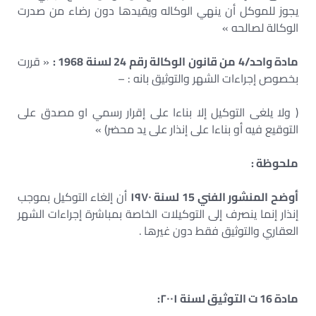
يجوز للموكل أن ينهي الوكاله ويقيدها دون رضاء من صدرت
الوكالة لصالحه »
مادة واحد/4 من قانون الوكالة رقم 24 لسنة 1968 :
« قررت
بخصوص إجراءات الشهر والتوثيق بانه : –
( ولا يلغى التوكيل إلا بناءا على إقرار رسمي او مصدق على
التوقيع فيه أو بناءا على إنذار على يد محضر) »
ملحوظة
:
أوضح المنشور الفني 15 لسنة ۱۹۷۰
أن إلغاء التوكيل بموجب
إنذار إنما ينصرف إلى التوكيلات الخاصة بمباشرة إجراءات الشهر
العقاري والتوثيق فقط دون غيرها .
مادة 16 ت التوثيق لسنة ۲۰۰۱: