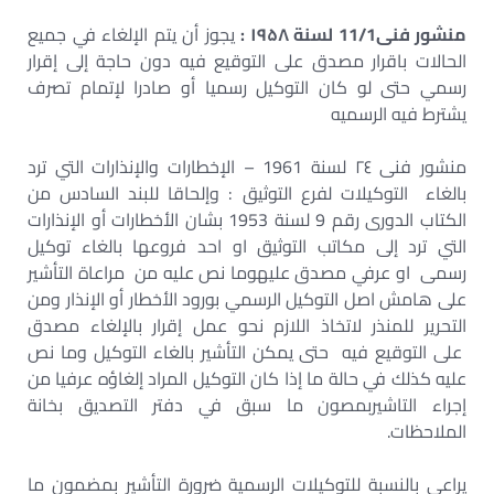
منشور فنی11/1 لسنة ۱۹۵۸ :
يجوز أن يتم الإلغاء في جميع
الحالات باقرار مصدق على التوقيع فيه دون حاجة إلى إقرار
رسمي حتى لو كان التوكيل رسميا أو صادرا لإتمام تصرف
يشترط فيه الرسميه
منشور فنی ۲٤ لسنة 1961 – الإخطارات والإنذارات التي ترد
بالغاء التوكيلات لفرع التوثيق : وإلحاقا للبند السادس من
الكتاب الدورى رقم 9 لسنة 1953 بشان الأخطارات أو الإنذارات
التي ترد إلى مكاتب التوثيق او احد فروعها بالغاء توكيل
رسمی او عرفي مصدق عليهوما نص عليه من مراعاة التأشير
على هامش اصل التوكيل الرسمي بورود الأخطار أو الإنذار ومن
التحرير للمنذر لاتخاذ اللازم نحو عمل إقرار بالإلغاء مصدق
على التوقيع فيه حتى يمكن التأشير بالغاء التوكيل وما نص
عليه كذلك في حالة ما إذا كان التوكيل المراد إلغاؤه عرفيا من
إجراء التاشيربمصون ما سبق في دفتر التصديق بخانة
الملاحظات.
يراعي بالنسبة للتوكيلات الرسمية ضرورة التأشير بمضمون ما