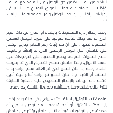
للتأكد من أنه لا يتضمن حق الوكيل في التعاقد مع نفسه ،
فإذا تبين تضمنه ذلك فعلى الموثق الامتناع عن السير في
إجراءات الإلغاء إلا إذا حضر الوكيل واقر بموافقته على الإلغاء.
(۱)
ويجب إخطار إدارة المحفوظات بالإلغاء أو التنازل في ذات اليوم
الذي تم فيه وذلك للتأشير بموجبه على صورة التوكيل الرسمي
المحفوظ لديها ، على أن يتم إثبات رقم الصادر وتاريخ الإخطار
على هامش أصل التوكيل الرسمي الذي تم إلغائه وإثباتهما
بدفتر المحررات الموثقة ودفتر التصديق على التوقيعات على
حسب الأحوال، وكذا هامش محضر التصديق الذي تم بموجبه
الإلغاء وذلك إذا كان المحرر الذي تم الغائه سبق إبرامه بذات
المكتب أو الفرع، وإذا كان المحرر تم إبرامه أمام جهة أخرى
فتتبت ذات البيانات
بالإخطار المنصوص عليه بالفقرة السابقة
لتتولى الجهة الموجه اليها التأشير بجميع البيانات في مراجعها
ماده ۱۷ ت التوثيق لسنة ۲۰۰۱:
« يراعي في حالة ورود إخطار
إلى مكتب التوثيق أو أحد فروعه بالغاء توكيل رسمي أو
مصدق على التوقيعات فيه أو التنازل عنه أن يؤشر على هامش