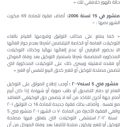
حالة ظهور خلاففي تلك »
منشور في 15 لسنة 2006:
أضاف فقرة للمادة 69 مكررت
الشهر نصها : –
« كما يمتع على مكاتب التوثيق وفروعها القيام بالغاء
التوكيلات العامة أو الخاصة التیتتضمن اشرطا بعدم جواز الغائها
الا بحضور الطرفين أو عدم إلغائها نهائيا وكذلك التوكيلات
المذكوره المتضمنة شرطا باستمرار التوكيل بعد وفاة الموكل
أو فقده لاهليته ويسرى ذلك على التوكيلات المذكورة التي
تتضمن مصلحة للوكيل أو للغير كحق البيع للنفس أو الغير »
منشور فني 5 لسنه۲۰۰۷ :
أوجب إطلاع الموئق على التوكيل
العام او دفتر التضديق أو طلب صورة أو شهادة إذا كان أبرم
أمام جهة أخرى للتاكد من أنه لا يتضمن حق الوکیلفي التعاقد
مع نفسه . وأضاف بذلك فقرة جديدة للمادة 16 ث التوثيق ۲۰۰۱
والغي الفقرة الأخيرة من المادة ۷۰ ت الشهر ۲۰۰۱ منشور فني 5
لسنة ۲۰۱۲. استشفى التوكيلات التي يتعلق فيها مصلحة
للوكيل أو للغير وتكون منتجة لآثارها بعد وفاة الموكل من أن