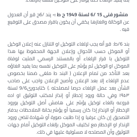
منشور فنی 15 /6 لسنة 1949 ح ط :-
پند /6ح قرر أن العدول
عن الوكالة والغازها يكفي أن يكون باقرار مصدق على التوقيع
فيه .
بند 6/ط: قرر أنه يجب لإلغاء التوكيل او التنازل عنه إعلان الوكيل
أو الموكل حسب الأحوال وإعلان الجهة المحفوظ بها هذا
التوكيل با قرار الإلغاء أو بالمستند الرسمي المثبت لوفاة
الموكل او الوكيل ثم يؤشر على التوكيل نفسه بما يفيد الغاؤه
بعد التأكد من تمام الإعلان ( البند ط ملغی ضمنا بخصوص
عدم الإلغاء إلا بعد الإعلان وأصبح الإعلان واجب على صاحب
الشأن بعد عمل الإلغاء حرصا لمصلحته .) کتابدوری9/6 لسنة
۱۹۵۳ وفي حالة ورود إخطار أو إنذار لمكتب التوثيق او اده
فروعه بالغاء توكيل يؤشر على هامش أصل التوكيل بورود
الإخطار أو الإنذار إذا كان رسميا أو يؤشر بخانة الملاحظات بدفتر
التصديق إن كان عرفيا و إذا طلبت صورة أو شهادة تتضن ورود
الإنذار او الإخطار مع تكليف الموكل بإلغاء التوكيل أمام جهات
التوثيق وأن المصلحه لا مسئولية عليها في ذلك.