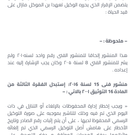
يتضمن الإقرار الذي يحرره الوكيل تعهدا بن الموكل مازال على
قيد الحياة :
– ملحوظة : –
هذا المنشور إلحاقا للمنشور الفنى رقم واحد لسنه۲۰۱۰ ولم
يشر للمنشور الفني 8 لسنة ۲۰۰۵ وكان يجب الإشارة إليه عند
إعداده .
منشور فنی 15 لسنة ۲۰۱6: إستبدل الفقرة الثالثة من
المادة 16 التوثيق ۲۰۰۱ بالاتي : –
« ويجب إخطار إدارة المحفوظات بالإلغاء أو التنازل في ذات
اليوم الذي تم فيه وذلك للتاشير بموجبه على صورة التوكيل
الرسمي المحفوظ لديها ، على أن يتم إثبات رقم الصادر وتاريخ
الأخطار على هامش أصل التوكيل الرسمي الذي تم إلغائه
وإثباتهما بدفتر المحررات الموثقة و دفتر التصديق على