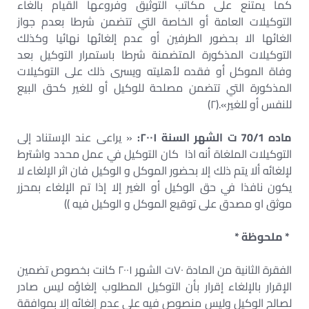
كما يمتنع على مكاتب التوثيق وفروعها القيام بالغاء
التوكيلات العامة أو الخاصة التي تتضمن شرطا بعدم جواز
الغائها الا بحضور الطرفين أو عدم إلغائها نهائيا وكذلك
التوكيلات المذكورة المتضمنة شرطا باستمرار التوكيل بعد
وفاة الموكل أو فقده لأهليته ويسرى ذلك على التوكيلات
المذكورة التي تتضمن مصلحة للوكيل أو للغير كحق البيع
للنفس أو للغير».(۲)
ماده 70/1 ت الشهر السنة ۲۰۰۱:
« يراعى عند الإستناد إلى
التوكيلات الملغاة أنه اذا كان التوكيل في عمل محدد واشترط
لإلغائه ألا يتم ذلك إلا بحضور الموكل و الوكيل فان اثر الإلغاء لا
يكون نافذا في حق الوكيل أو الغير إلا إذا تم الإلغاء بمحزر
موثق او مصدق على توقيع الموكل و الوكيل فيه ))
* ملحوظة *
الفقرة الثانية من المادة ۷۰ت الشهر ۲۰۰۱ كانت بخصوص تضمين
الإقرار بالإلغاء إقرار بأن التوكيل المطلوب إلغاؤه ليس صادر
لصالح الوكيل وليس منصوص فيه على عدم إلغائه إلا بموافقة