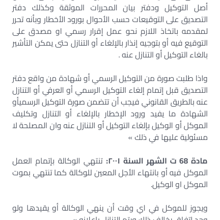
أصل التوكيل ودفتر بیان المحررات الموثقة وكذلك دفتر
التصديق على التوقيعات حسب الأحوال بورود الأخطار وبأنه تحرر
لمقدمه باتخاذ اللازم نحو عمل إقرار رسمي او مصدق على
التوقيع فيه أو بتوجيه إنذار بالإلغاء أو التنازل حتى يمكن التأشير
بالغاء التوكيل أو التنازل عنه .
واذا طلبت صورة من التوكيل الرسمي أو شهادة من واقع دفتر
التصديق قبل إتمام إلغاء التوكيل الرسمي أو العرفي أو التنازل
عنه بالطريق القانوني فيجب أن تتضمن صورة التوكيل الرسميأو
الشهادة ما يفيد ورود الإخطار بالإلغاء أو التنازل وتكليف
الموكل أو الوكيل بإلغاء التوكيل أو التنازل عنه وان المصلحة لا
مسئولية عليها في ذلك »
مادة 68 ت الشهر السنة ۲۰۰۱:
تنتهي الوكالة بإتمام العمل
الموكل فيه أو بانتهاء الأجل المعين للوكالة كما تنتهي بموت
الموكل او الوكيل.
ويجوز للموكل في اي وقت أن ينهي الوكالة أو يقيدها ولو
وجد إتفاق يخالف ذلك ويتم التنازل بإعلانه »