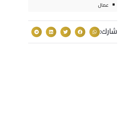
عمال
شارك: