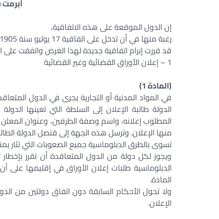
أبرمت ف
إن الدول الموقعة على هذه الاتفاقية،
رغبة منها في أن تدخل على اتفاقية 17 يوليو سنة 1905 الخاصة بالإجراءات المدنية التحسينات التي استوحتها من التجربة.
قد قررت إبرام اتفاقية جديدة لهذا الغرض واتفقت على الأ
1 – إعلان الأوراق القضائية وغير القضائية
(المادة 1)
في المواد المدنية أو التجارية يجرى في الدول المتعا
الدولة طالبة الإعلان إلى السلطة التي تعينها الدولة 
المطلوب إعلانه، واسم وصفة الطرفين، وعنوان المعلن إل
منها الإعلان. وترسل هذه الجهة إلى قنصل الدولة الطالبة 
تسوى بالطرق الدبلوماسية جميع الصعوبات التي تثار بم
ويجوز لكل دولة من الدول المتعاقدة أن تقرر بإخطار ت
الدبلوماسية طلبات إعلان الأوراق في إقليمها على أن
المادة.
ولا تحول الأحكام السابقة دون اتفاق دولتين من الد
الإعلان.