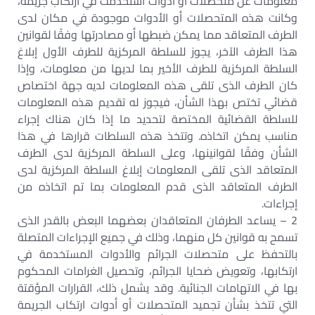
معلومات عن متحصلات أو أدوات استخدمت في ارتكاب جريمة،
وكانت هذه المتحصلات أو الأدوات موجودة في مكان لدى
الطرف المتعاقد مما يمكن ضبطها أو مصادرتها وفقًا لقوانين
هذا الطرف الآخر، يجوز للسلطة المركزية للطرف الأول إبلاغ
السلطة المركزية للطرف الأخير بما لديها من معلومات، وإذا
كان الطرف الذى تلقى هذه المعلومات لديه جهة اختصاص
قضائي تختص بهذا الشأن، فيجوز له تقديم هذه المعلومات
للسلطة القضائية المختصة لتحديد ما إذا كان هناك إجراء
مناسب يمكن اتخاذه. وتتخذ هذه السلطات قرارها في هذا
الشأن وفقًا لقوانينها، وعلى السلطة المركزية لدى الطرف
المتعاقد الذى تلقى المعلومات إبلاغ السلطة المركزية لدى
الطرف المتعاقد الذى قدم المعلومات بما تم اتخاذه من
إجراءات.
2 – يساعد الطرفان المتعاقدان بعضهما البعض بالقدر الذى
تسمح به قوانين كل منهما، وذلك في جميع الإجراءات المتصلة
بالتحفظ على متحصلات الجرائم والأدوات المستخدمة في
ارتكابها، وتعويض ضحايا الجرائم، وتحصيل الغرامات المحكوم
بها في الاتهامات الجنائية. وقد يشمل ذلك، القرارات المؤقتة
التي تتخذ بشأن تجميد المتحصلات أو أدوات ارتكاب الجريمة