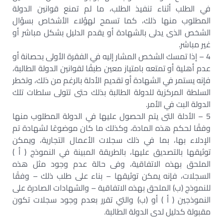
في الطلب أثناء تنفيذ الطلب، ما لم تمنع قوانين الدولة
المطلوب منها ذلك، كما تسمح لهؤلاء الأشخاص بسؤال
الشخص الذى يدلى بالشهادة أو يقدم الدليل بشكل مباشر أو
غير مباشر.
4 – إذا تمسك الشخص المشار إليه في الفقرة الأولى بحصانة أو
عدم أهلية أو تمتعه بامتياز معين طبقًا لقوانين الدولة الطالبة،
فإنه يستمر في الشهادة أو تقديم الأدلة بالرغم من ذلك، وتخطر
السلطة المركزية للدولة الطالبة بذلك حتى تتولى سلطات تلك
الدولة البت في الأمر.
5 – الأدلة التى يتم الحصول عليها في الدولة المطلوب منها
وفقًا لحكم هذه المادة، وكذلك ما كان موضوعًا لشهادة تم
الإدلاء بها، بما في ذلك سجلات الأعمال التجارية، ويمكن
توثيقها بالتصديق عليها، بالطريقة المبينة في النموذج ( أ )
الملحق بهذه الاتفاقية، وفى حالة عدم وجود مثل هذه
السجلات، فإنه يمكن توثيقها – بناء على طلب ذلك – وفقًا
للنموذج (ب) الملحق بهذه الاتفاقية – والشهادات الصادرة على
النموذجين ( أ ) أو (ب) والتي تقرر بعدم وجود سجلات تكون
مقبولة كدليل لدى الدولة الطالبة.