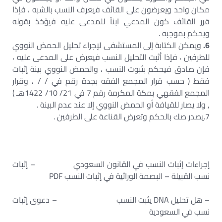
مكان واحد ويعرضون على القائف فيعرف النسب بالشبه ، فإذا
قرر القائف كون المدعي ابناً للمدعى عليه فيؤخذ بقوله
ويحكم بموجبه .
6.
ويمكن الكتابة إلى المستشفى لإجراء تحليل الحمض النووي
للطرفين ، فإذا أثبت التحليل النسب فيعرض على المدعى عليه ،
فإن صادق فيحكم بثبوت النسب ، والحمض النووي بينة إثبات
فقط ( حسب قرار المجمع الفقه بجدة رقم في / / ، وقرار
المجمع الفقهي بمكة المكرمة رقم 7 في 21/ 10/ 1422هـ )
, ولا يصار للقيافة أو الحمض النووي إلا عند عدم البينة .
7.يصدر صك بالحكم وتعرض القناعة على الطرفين .
إجراءات إثبات النسب في القانون السعودي – إثبات
نسب القبيلة – البصمة الوراثية في إثبات النسب PDF
– هل تحليل DNA يثبت النسب – دعوى إثبات
نسب في السعودية