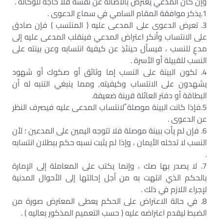
وإن كان المدعي يعترض بالأصالة عن نفسه فلا حاجة للوكالة .
1.يذكر موافقة المقام السامي في سماع الدعوى .
3. تعرض الدعوى على المدعى عليه ( المنتسب ) فإن صادق
على الانتساب وأنكر اعتراض المدعي فينقلب المدعى عليه إلى
مدعٍ للنسب ، فيسأل حينئذٍ عن كيفية انتسابه وعن بينته على
النسب للقبيلة أو الأسرة .
4. تكون البينة على النسب إما وثائق أو صكوك أو شهود
يشهدون على الانتساب وكيفيته, ومما ينبغي التنبه له أن
البطاقة أو دفتر العائلة قرينة ضعيفة.
5.فإذا كانت البينة موصلة ًلانتساب المدعى عليه فيصرف النظر
عن الدعوى .
6. فإن لم يأتِ ببينة موصلة فلا تتوجه اليمين على المدعين ؛ لأن
النسب لا تدخله الأيمان ، وإذا لم يثبت نسبه حكم ببطلان انتسابه
.
7. لا يصدر بها صك ، وإنما يكتب على المعاملة إلى الإمارة
بالحكم الذي انتهت به من أجل إحالتها إلى الأحوال المدنية
لإجراء اللازم في ذلك .
8. في حالة الاعتراض على الحكم يعطى المعترض صورة من
الضبط ليقدم اعتراضه عليه ( حسب التعميم المذكور بعاليه ) .