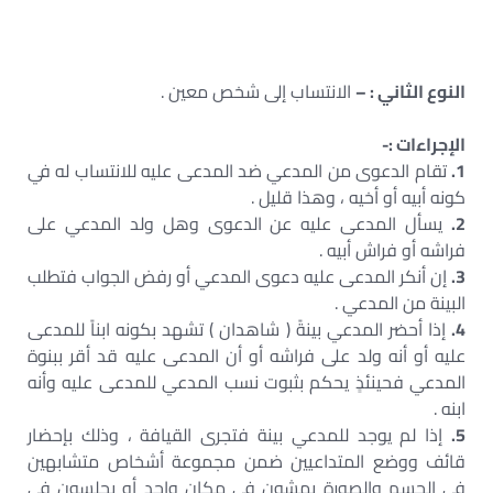
النوع الثاني : –
الانتساب إلى شخص معين .
الإجراءات :-
1.
تقام الدعوى من المدعي ضد المدعى عليه للانتساب له في
كونه أبيه أو أخيه ، وهذا قليل .
2.
يسأل المدعى عليه عن الدعوى وهل ولد المدعي على
فراشه أو فراش أبيه .
3.
إن أنكر المدعى عليه دعوى المدعي أو رفض الجواب فتطلب
البينة من المدعي .
4.
إذا أحضر المدعي بينةً ( شاهدان ) تشهد بكونه ابناً للمدعى
عليه أو أنه ولد على فراشه أو أن المدعى عليه قد أقر ببنوة
المدعي فحينئذٍ يحكم بثبوت نسب المدعي للمدعى عليه وأنه
ابنه .
5.
إذا لم يوجد للمدعي بينة فتجرى القيافة ، وذلك بإحضار
قائف ووضع المتداعيين ضمن مجموعة أشخاص متشابهين
في الجسم والصورة يمشون في مكان واحد أو يجلسون في