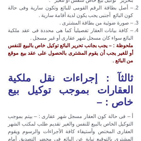
بتحرير ” توكيل بيع خاص للنفس أو للغير ” .
– أصل بطاقة الرقم القومى للبائع وتكون سارية وفى حالة
كون البائع أجنبى يجب يكون لدية أقامة سارية .
– صورة ضوئية من بطاقة المشترى .
– كافة بيانات العقار تفصيليأ كما هى محددة فى عقد ملكية
البائع سواء كان مسجل شهر عقارى أو غير مسجل .
ملحوظة : – يجب بجانب تحرير البائع توكيل خاص بالبيع للنفس
أو للغير يجب أن يقوم المشترى بالحصول على عقد بيع موقع
من البائع .
ثالثآ : إجراءات نقل ملكية
العقارات بموجب توكيل بيع
خاص : –
أ – فى حالة كون العقار مسجل شهر عقارى : – بيتم بموجب
التوكيل الخاص بالبيع للنفس والغير تقديم طلب لمكتب الشهر
العقارى المختص وأستيفاء كافة الأجراءات والرسوم ويقوم
المشترى بالتوقيع نيابة عن البائع فى محضر التصديق أمام