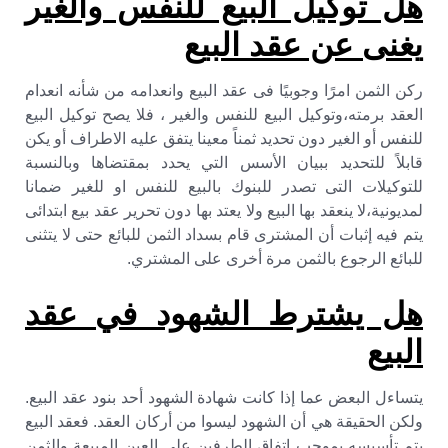
هل توكيل البيع للنفس والغير
يغنى عن عقد البيع
ركن الثمن امرًا وجوبيًا فى عقد البيع وانعدامه من شأنه انعدام
العقد برمته،وتوكيل البيع للنفس والغير ، فلا يصح توكيل البيع
للنفس أو الغير دون تحديد ثمناً معينا يتفق عليه الاطراف أو يكن
قابلاً للتحديد ببيان الأسس التي يحدد بمقتضاها وبالنسبة
للتوكيلات التى تصدر للبنوك بالبيع للنفس او للغير ضمانا
لمديونية،لا ينعقد بها البيع ولا يعتد بها دون تحرير عقد بيع ابتدائى
يتم فيه إثبات أن المشترى قام بسداد الثمن للبائع حتى لا يتثنى
للبائع الرجوع بالثمن مرة أخرى على المشتري.
هل يشترط الشهود في عقد
البيع
يتساءل البعض عما إذا كانت شهادة الشهود أحد بنود عقد البيع.
ولكن الحقيقة هي أن الشهود ليسوا من أركان العقد. فعقد البيع
يتم تأسيسه بموجب اتفاق الطرفين على العين المبيعة والثمن