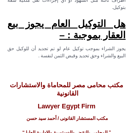
أطراف ثالثة مثل الشهود أو أي إجراءات نقل ملكية شقة
بتوكيل.
هل التوكيل العام يجوز بيع
العقار بموجبة : –
يجوز الشراء بموجب توكيل عام لو تم تجديد أن للوكيل حق
البيع والشراء وحق تحديد وقبض الثمن لنفسة .
مكتب محامى مصر للمحاماة والاستشارات
القانونية
Lawyer Egypt Firm
مكتب المستشار القانونى / أحمد سيد حسن
” المحامى بالنقض والدستورية والإدارية العليا “