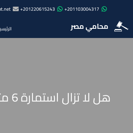
t.net
201220615243+
201103004317+
محامي مصر
الرئيسي
هل لا تزال استمارة 6 متواجدة فى قانون العمل الجديد رقم 14 لسنة 2025؟