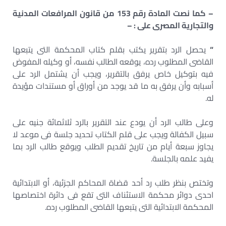
– كما نصت المادة رقم 153 من قانون المرافعات المدنية
والتجارية المصرى على : –
“
يحصل الرد بتقرير يكتب بقلم كتاب المحكمة التى يتبعها
القاضى المطلوب رده، يوقعه الطالب نفسه، أو وكيله المفوض
فيه بتوكيل خاص يرفق بالتقرير، ويجب أن يشتمل الرد على
أسبابه وأن يرفق به ما قد يوجد من أوراق أو مستندات مؤيدة
له.
وعلى طالب الرد أن يودع عند التقرير بالرد ثلاثمائة جنيه على
سبيل الكفالة ويجب على قلم الكتاب تحديد جلسة فى موعد لا
يجاوز سبعة أيام من تاريخ تقديم الطلب ويوقع طالب الرد بما
يفيد علمه بالجلسة.
وتختص بنظر طلب رد أحد قضاة المحاكم الجزئية، أو الابتدائية
احدى دوائر محكمة الاستئناف التى تقع فى دائرة اختصاصها
المحكمة الابتدائية التى يتبعها القاضى المطلوب رده.