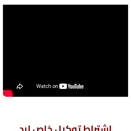
اشتراط توكيل خاص لرد