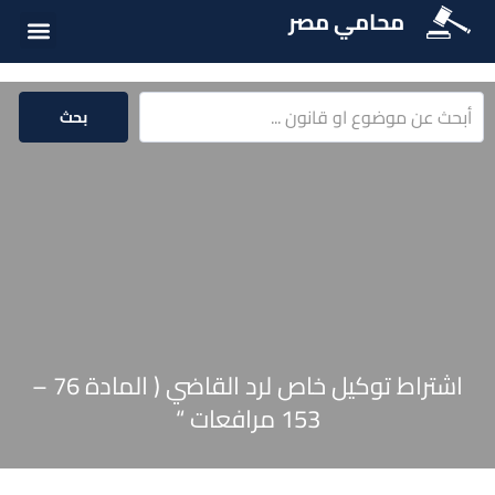
محامي مصر
الخدمات الق
المكتبة الق
بحث
اشتراط توكيل خاص لرد القاضي ( المادة 76 –
153 مرافعات “