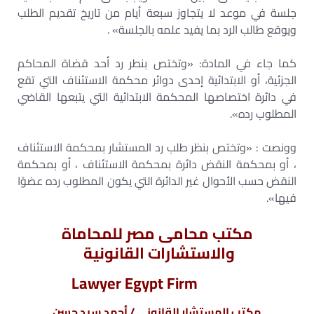
جلسة في موعد لا يتجاوز سبعة أيام من تاريخ تقديم الطلب
ويوقع طالب الرد بما يفيد علمه بالجلسة» .
كما جاء في المادة: «وتختص بنطر رد أحد قضاة المحاكم
الجزئية، أو الابتدائية إحدى دوائر محكمة الاستئناف التي تقع
في دائرة اختصاصها المحكمة الابتدائية التي يتبعها القاضي
المطلوب رده».
وونصت : «وتختص بنظر طلب رد المستشار بمحكمة الاستئناف
، أو بمحكمة النقض دائرة بمحكمة الاستئناف ، أو بمحكمة
النقض حسب الأحوال غير الدائرة التي يكون المطلوب رده عضوًا
فيها».
مكتب محامى مصر للمحاماة
والاستشارات القانونية
Lawyer Egypt Firm
مكتب المستشار القانونى / أحمد سيد حسن