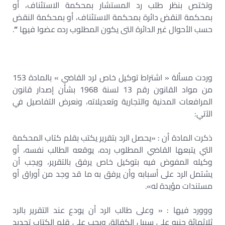
وتختص بنظر طلب رد المستشار بمحكمة الاستئناف، أو
بمحكمة النقض دائرة بمحكمة الاستئناف، أو بمحكمة النقض
حسب الأحوال غير الدائرة التى يكون المطلوب رده عضوا فيها
“
.
وردت مسألة « اشتراط توكيل خاص لرد القاضي » بالمادة 153
من مواد القانون رقم 13 لسنة 1968 بشأن إصدار قانون
المرافعات المدنية والتجارية وتعديلاته، ونعرض التفاصيل في
الآتي:
ذكرت المادة أن : «يحصل الرد بتقرير يكتب بقلم كتاب المحكمة
التي يتبعها القاضي المطلوب رده، يوقعه الطالب نفسه، أو
وكيله المفوض فيه بتوكيل خاص يرفق بالتقرير، ويجب أن
يشتمل الرد على أسبابه وأن يرفق به ما قد وجد من أوراق أو
مستندات مؤيدة له».
ووورد فيها : « وعلى طالب الرد أن يودع عند التقرير بالرد
ثلاثمائة جنيه على سبيل الكفالة، ويجب على قلم الكتاب تحديد