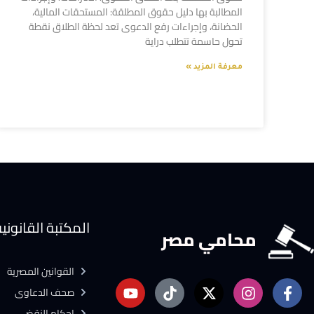
المطالبة بها دليل حقوق المطلقة: المستحقات المالية،
الحضانة، وإجراءات رفع الدعوى تعد لحظة الطلاق نقطة
تحول حاسمة تتطلب دراية
معرفة المزيد »
المكتبة القانوني
محامي مصر
القوانين المصرية
صحف الدعاوى
احكام النقض