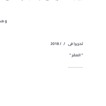
و هذا
تحريرا فى / / 2018
” المقر “
…………….