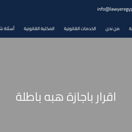
info@lawyeregyp
ة
من نحن
الخدمات القانونية
المكتبة القانونية
أسئلة ش
اقرار باجازة هبه باطلة