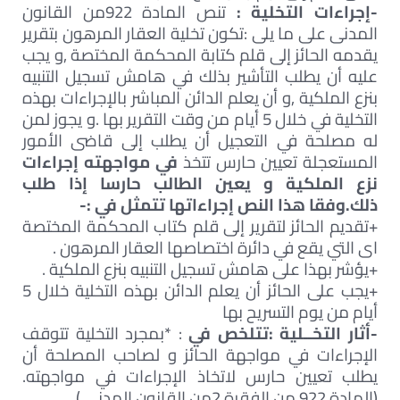
-إجراءات التخلية :
تنص المادة 922من القانون
المدنى على ما يلى :تكون تخلية العقار المرهون بتقرير
يقدمه الحائز إلى قلم كتابة المحكمة المختصة ,و يجب
عليه أن يطلب التأشير بذلك في هامش تسجيل التنبيه
بنزع الملكية ,و أن يعلم الدائن المباشر بالإجراءات بهذه
التخلية في خلال 5 أيام من وقت التقرير بها .و يجوز لمن
له مصلحة في التعجيل أن يطلب إلى قاضى الأمور
المستعجلة تعيين حارس تتخذ
في مواجهته إجراءات
نزع الملكية و يعين الطالب حارسا إذا طلب
ذلك.وفقا هذا النص إجراءاتها تتمثل في :-
+تقديم الحائز لتقرير إلى قلم كتاب المحكمة المختصة
اى التي يقع في دائرة اختصاصها العقار المرهون .
+يؤشر بهذا على هامش تسجيل التنبيه بنزع الملكية .
+يجب على الحائز أن يعلم الدائن بهذه التخلية خلال 5
أيام من يوم التسريح بها
-أثار التخــلية :تتلخص في
: *بمجرد التخلية تتوقف
الإجراءات في مواجهة الحائز و لصاحب المصلحة أن
يطلب تعيين حارس لاتخاذ الإجراءات في مواجهته.
(المادة 922 من الفقرة 2من القانون المدني ).