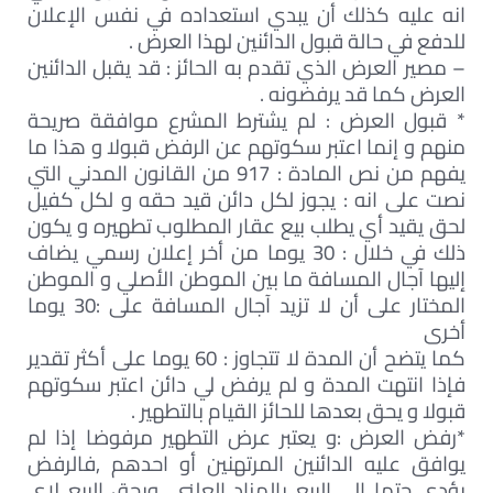
انه عليه كذلك أن يبدي استعداده في نفس الإعلان
للدفع في حالة قبول الدائنين لهذا العرض .
– مصير العرض الذي تقدم به الحائز : قد يقبل الدائنين
العرض كما قد يرفضونه .
* قبول العرض : لم يشترط المشرع موافقة صريحة
منهم و إنما اعتبر سكوتهم عن الرفض قبولا و هذا ما
يفهم من نص المادة : 917 من القانون المدني التي
نصت على انه : يجوز لكل دائن قيد حقه و لكل كفيل
لحق يقيد أي يطلب بيع عقار المطلوب تطهيره و يكون
ذلك في خلال : 30 يوما من أخر إعلان رسمي يضاف
إليها آجال المسافة ما بين الموطن الأصلي و الموطن
المختار على أن لا تزيد آجال المسافة على :30 يوما
أخرى
كما يتضح أن المدة لا تتجاوز : 60 يوما على أكثر تقدير
فإذا انتهت المدة و لم يرفض لي دائن اعتبر سكوتهم
قبولا و يحق بعدها للحائز القيام بالتطهير .
*رفض العرض :و يعتبر عرض التطهير مرفوضا إذا لم
يوافق عليه الدائنين المرتهنين أو احدهم ,فالرفض
يؤدى حتما إلى البيع بالمزاد العلني .ويحق البيع لاى