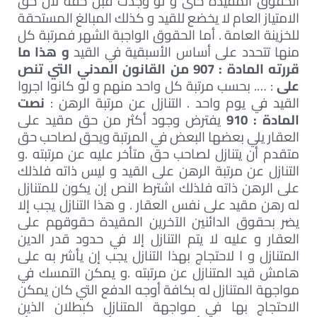
الحقوق المقيدة حتى و لو وجدت قبل حقه لان حق
الامتياز العام لا يخضع للقيد و كذلك المبالغ المستحقة
للخزينة العامة . أما الحقوق الواجبة الشهر فمرتبة كل
منها تتحدد على أساس الأسبقية في القيد
و هذا ما
قررته المادة : 907 من القانون المدني التي تنص
على
: …. بحسب مرتبة كل واحد منهم و لو كانوا اجروا
القيد في يوم واحد . التنازل عن مرتبة الرهن :
نصت
المادة : 910
يفترض وجود أكثر من حق مقيد على
العقار يلي بعضها البعض في المرتبة ويحق لصاحب حق
متقدم أن يتنازل لصاحب حق متأخر عليه عن مرتبته .و
التنازل عن مرتبة الرهن على القيد و ليس ذاته فلذلك
على الرهن ذاته فلذلك اشترط النص إن يكون للمتنازل
له رهن مقيد على نفس العقار . و هذا التنازل يجب إلا
يضر بحقوق الدائنين الآخرين المقيدة حقوقهم على
العقار و عليه لا يتم التنازل إلا في حدود قدر الدين
المتنازل و ا لاحتجاج بهذا التنازل يجب إن يأشر به على
هامش قيد المتنازل عن مرتبته .و يمكن التمسك في
مواجهة المتنازل له بكافة أوجه الدفع التي كان يمكن
الاحتجاج بها في مواجهة المتنازل كبطلان الذين