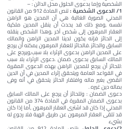
الشخصية وإما بدعوى الحلول محل الدائن : –
1/ الدعوى الشخصية :
تنص المادة 912 من القانون
المدني الصورة الغالبة هي أن المدين هو الراهن
نفسه ,ومع ذلك قد يحدث أن ينقل المدين ملكية
العقار المرهون إلى شخص آخر ,وهذا الشخص ينقله
إلى الحائز فإنه يكون لدينا المدين الراهن والمالك
السابق والحائز .فالحائز للعقار المرهون يمكنه أن يرجع
على المدين الراهن بدعوى الإثراء بلا سبب,ويرجع على
المالك السابق بدعوى ضمان .دعوى الإثراء بلا سبب
:للحائز أن يرجع للمدين الراهن بهذه الدعوى المقررة
في القواعد العامة ويتحقق إثراء المدين في أن الدين
انقضى بغير ماله وافتقار الحائز يتحقق في أنه وفى
بماله دين غيره .
دعوى الضمان : وللحائز أن يرجع على المالك السابق
بدعوى الضمان المقررة في المادة 374 من القانون
المدني إذا كان قد اشترى العقار المرهون ,أما إذا كان
قد تلقى العقار المرهون عن طريق الهبة فلا رجوع له
بشيء
2/دعوى الحلول :
تنص المادة 912 من القانون