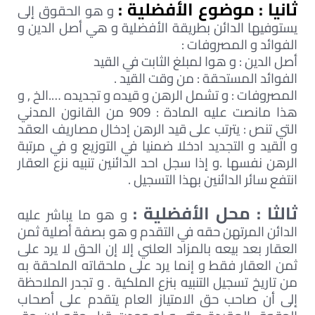
ثانيا : موضوع الأفضلية :
و هو الحقوق إلى
يستوفيها الدائن بطريقة الأفضلية و هي أصل الدين و
الفوائد و المصروفات :
أصل الدين : و هوا لمبلغ الثابت في القيد
الفوائد المستحقة : من وقت القيد .
المصروفات : و تشمل الرهن و قيده و تجديده ….الخ , و
هذا مانصت عليه المادة : 909 من القانون المدني
التي تنص : يترتب على قيد الرهن إدخال مصاريف العقد
و القيد و التجديد ادخلا ضمنيا في التوزيع و في مرتبة
الرهن نفسها .و إذا سجل احد الدائنين تنبيه نزع العقار
انتفع سائر الدائنين بهذا التسجيل .
ثالثا : محل الأفضلية :
و هو ما يباشر عليه
الدائن المرتهن حقه في التقدم و هو بصفة أصلية ثمن
العقار بعد بيعه بالمزاد العلني إلا إن الحق لا يرد على
ثمن العقار فقط و إنما يرد على ملحقاته الملحقة به
من تاريخ تسجيل التنبيه بنزع الملكية . و تجدر الملاحظة
إلى أن صاحب حق الامتياز العام يتقدم على أصحاب