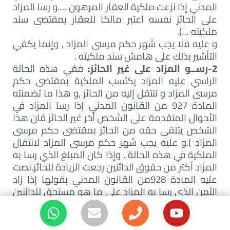
المدني إذا نزعت ملكية العقار المرهون ….و رسا المزاد
على الحائز نفسه اعتبر مالكا للعقار بمقتضى سند
ملكيته …).
و عليه فلا يجب شهر حكم مرسى المزاد , وإنما يكفي
التأشير بذلك على هامش سند ملكيته .
2-رســو المزاد على غير الحائز:
ففي هذه الحالة
الراسي عليه المزاد يكتسب الملكية بمقتضى حكم
مرسى المزاد و تنتقل إليه من الحائز ,و هذا ما تضمنته
المادة 927 من القانون المدني إذا رسا المزاد في
الأحوال المتقدمة على الشخص أخر غير الحائز فان هذا
الشخص يتلقى حقه من الحائز بمقتضى حكم مرسى
المزاد ).و عليه يجب شهر حكم مرسى المزاد لانتقال
الملكية في هذه الحالة , وإذا كان المبلغ الذي رسا به
المزاد أكثر من حقوق الدائنين رجعت الزيادة للحائز.نصت
عليه المادة 928من القانون المدني بقولها إذا زاد
الثمن الذي رسا به المزاد على ما هو مستحق للدائنين
المقيدة حقوقهم كانت الزيادة للحائز……).
مركـــز العقار بعد رسو المزاد:
إن رسو المزاد لا يرتب