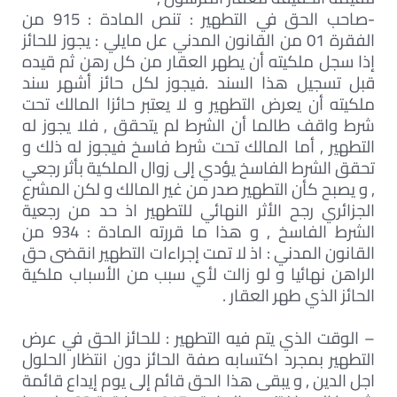
-صاحب الحق في التطهير : تنص المادة : 915 من
الفقرة 01 من القانون المدني عل مايلي : يجوز للحائز
إذا سجل ملكيته أن يطهر العقار من كل رهن ثم قيده
قبل تسجيل هذا السند .فيجوز لكل حائز أشهر سند
ملكيته أن يعرض التطهير و لا يعتبر حائزا المالك تحت
شرط واقف طالما أن الشرط لم يتحقق , فلا يجوز له
التطهير , أما المالك تحت شرط فاسخ فيجوز له ذلك و
تحقق الشرط الفاسخ يؤدي إلى زوال الملكية بأثر رجعي
, و يصبح كأن التطهير صدر من غير المالك و لكن المشرع
الجزائري رجح الأثر النهائي للتطهير اذ حد من رجعية
الشرط الفاسخ , و هذا ما قررته المادة : 934 من
القانون المدني : اذ لا تمت إجراءات التطهير انقضى حق
الراهن نهائيا و لو زالت لأي سبب من الأسباب ملكية
الحائز الذي طهر العقار .
– الوقت الذي يتم فيه التطهير : للحائز الحق في عرض
التطهير بمجرد اكتسابه صفة الحائز دون انتظار الحلول
اجل الدين , و يبقى هذا الحق قائم إلى يوم إيداع قائمة