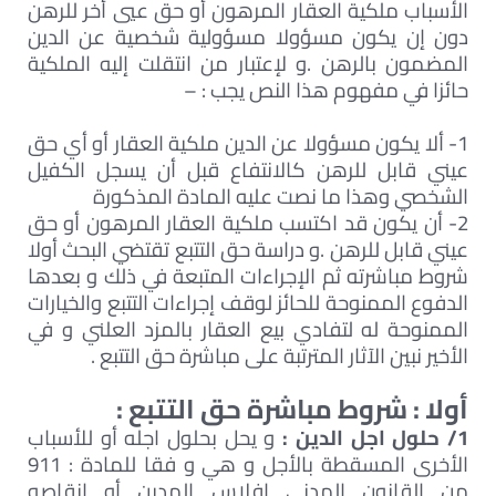
الأسباب ملكية العقار المرهون أو حق عيي أخر للرهن
دون إن يكون مسؤولا مسؤولية شخصية عن الدين
المضمون بالرهن .و لإعتبار من انتقلت إليه الملكية
حائزا في مفهوم هذا النص يجب : –
1- ألا يكون مسؤولا عن الدين ملكية العقار أو أي حق
عيني قابل للرهن كالانتفاع قبل أن يسجل الكفيل
الشخصي وهذا ما نصت عليه المادة المذكورة
2- أن يكون قد اكتسب ملكية العقار المرهون أو حق
عيني قابل للرهن .و دراسة حق التتبع تقتضي البحث أولا
شروط مباشرته ثم الإجراءات المتبعة في ذلك و بعدها
الدفوع الممنوحة للحائز لوقف إجراءات التتبع والخيارات
الممنوحة له لتفادي بيع العقار بالمزد العلني و في
الأخير نبين الآثار المترتبة على مباشرة حق التتبع .
أولا : شروط مباشرة حق التتبع
:
1/ حلول اجل الدين :
و يحل بحلول اجله أو للأسباب
الأخرى المسقطة بالأجل و هي و فقا للمادة : 911
من القانون المدني إفلاس المدين أو إنقاصه