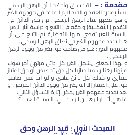
مقدمة : –
لقد سبق وأوضحنا أن الرهن الرسمي
ينشأ بمجرد العقد و القيد لازم لنفاذه في موجهة الغير
و هو مظهر نفاذ الرهن الرسمي في حق الدائن في
التقدم ( الأفضلية) و حقه في التتبع و دراسة آثار الرهن
بالنسبة للغير تقضي منها الأفضلية ثم التتبع على أن
هذا يحدد مفهوم الغير في نطاق الرهن الرسمي .
مفهوم الغير : هو كل صاحب حق يضر من وجود الرهن
الرسمي .
و بهذا المعنى يشمل الغير كل دائن مرتهن آخر سواء
مرتهنا رهنا رسميا حيازيا كل حق تخصيص أو حق امتياز
عقاري و كذلك كل دائن عادي و لو انه ليس صاحب
حق على العقار إلا انه يضر من وجود الدائن المرتهن .و
بعد تحديد مفهوم الغير يمكن إثارة التساؤل التالي:
ما هي آثـــار الرهـــن الرسمـــي بالنسبــة للغيــر ؟
المبحث الأول : قيد الرهن وحق