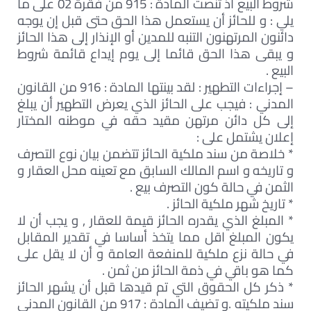
شروط البيع اذ تنصت المادة : 915 من فقرة 02 على ما
يلي : و للحائز أن يستعمل هذا الحق حتى قبل إن يوجه
دائنون المرتهنون التنبه للمدين أو الإنذار إلى هذا الحائز
و يبقى هذا الحق قائما إلى يوم إيداع قائمة شروط
البيع .
– إجراءات التطهير : لقد بينتها المادة : 916 من القانون
المدني : فيجب على الحائز الذي يعرض التطهير أن يبلغ
إلى كل دائن مرتهن مقيد حقه في موطنه المختار
إعلان يشتمل على :
* خلاصة من سند ملكية الحائز تتضمن بيان نوع التصرف
و تاريخه و اسم المالك السابق مع تعينه محل العقار و
الثمن في حالة كون التصرف بيع .
* تاريخ شهر ملكية الحائز .
* المبلغ الذي يقدره الحائز قيمة للعقار , و يجب أن لا
يكون المبلغ اقل مما يتخذ أساسا في تقدير المقابل
في حالة نزع ملكية للمنفعة العامة و أن لا يقل على
كما هو باقي في ذمة الحائز من ثمن .
* ذكر كل الحقوق التي تم قيدها قبل أن يشهر الحائز
سند ملكيته .و تضيف المادة : 917 من القانون المدني