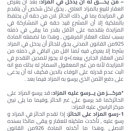
– من يحـــق له أن يدخل في المزاد:
بعد أن يعرض
العقار للبيع بالمزاد العلني , يحق لكل شخص أن يتقدم
في المزايدة بما في ذلك الحائز .لان من حقه أن يحتفظ
بالملكية إلا أن المشرع قيد حقه في المشاركة في
المزايدة بتقدمه على الأقل بقدر ما يبقى في ذمته
بسبب تملك العقار المرهون , وهذا ما تضمنته المادة
925من القانون المدني يحق للحائز أن يدخل في المزاد
بشرط إلا يعرض فيه ثمنا اقل من الباقي في ذمته من
ثمن العقار الجاري بيعه.)+و لا يجوز للمدين التقدم في
المزايدة لأنه من غير المعقول السماح له بذلك مع انه
اثبت عدم قدرته على الوفاء بالدين فكيف له أن يدعى
على دفع الثمن الذي يرسو به المزاد فيما بعد .
*مركـــز من يــرسو عليه المزاد:
قد يرسو المزاد على
الحائزكما قد يرسو على غبر الحائز ,وفيما ما يلى نبين
مركز الراسي عليه المزاد:
1-رسو المزاد على الحائز:
إذا تقدم الحائز في المزاد و
رسو عليه , تأكدت ملكيته للعقار و يبقى مالكا بسنده
الاصلى .وهذا ما أكدته المادة 926من القانون