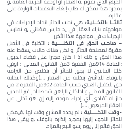
المبلغ الذي يقوم به العقار أو أودعه الخزينة العامة ,و
بمجرد هذا يمكن له طلب إلغاء التعقيدات الواردة على
عقاره.
ثالثــا :التخــلية:
هي تجنب الحائز اتخاذ الإجراءات في
مواجهته بترك العقار في يد حارس قضائي ,و تمارس
الإجراءات في مواجهة هذا الأخير
– صاحـب الحق في التخلــــية :
التخلية في الأصل
مقررة لمصلحة الحائز ,و لكن هناك حالات يسقط عنه
هذا الحق و ذلك اذ ا كان مجبرا على قضاء الديون
:المادة 914من الفقرة 3من القانون المدنى : (وفي
كلتا الحالتين لا يجوز للحائز أن يتخلص من التزامه
بالوفاء للدائنين بتخلية عن العقار ….)وكذلك التخلية
حق للكفيل العيني حسب المادة 902من الفقرة 2 من
القانون المدنى و اذاكان الراهن شخصا آخر غير المدين
جاز له تفادى أي إجراء موجه إليه إن هو تخلى عن
العقار المرهون ….).
-وقت التخــــلية :
لم يحدد المشرع وقت لها ,فيمكن
للحائز اللجوء إليها بمجرد إنذاره بالوفاء ,و يبقى هذا
الحق قائم إلى يوم رسو البيع بالمزاد.