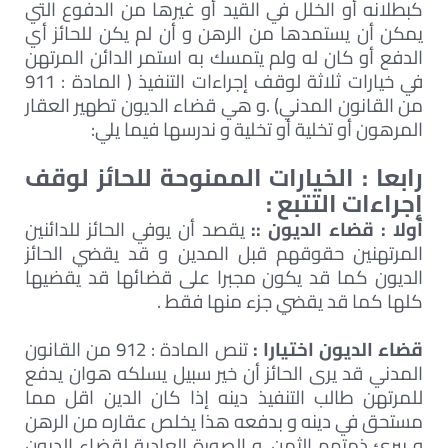
كبطلانه أو الخلل في القيد أو غيرها من الدفوع التي
يمكن أن يستمدها من الرهن و أن لم يكن للحائز أي
الدفع أو كان له ولم يتمسك به استمر الدائن المرتهن
في خيارات ثلاثة لوقف إجراءات التنفيذ ( المادة : 911
من القانون المدني) .و هي قضاء الديون تطهير العقار
المرهون أو تخلية أو تخلية و ندرسها فيما يلي:
رابعا : الخيارات الممنوحة للحائز لوقف
إجراءات التتبع :
أولا : قضاء الديون ::
يقصد أن يوفي الحائز للدائنين
المرتهنين حقوقهم قبل المدين و قد يقضي الحائز
الديون كما قد يكون مجبرا على قضائها قد يقضيها
كلها كما قد يقضي جزء منها فقط .
قضاء الديون اختيارا :
تنص المادة : 912 من القانون
المدني قد يرى الحائز أن خير سبيل يسلكه هوان يدفع
للمرتهن طالب التنفيذ دينه إذا كان الدين اقل مما
مستحق في دينه و بدفعه هذا يخلص عقاره من الرهن
و يبرئ ذمتهم الثمن .و الصورة العادية لقضاء الديون