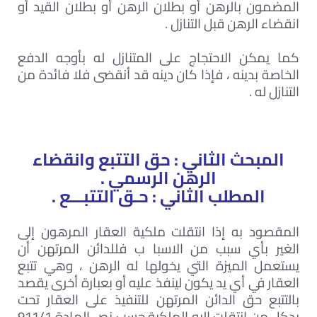
المضمون بالرهن أو بطلان الرهن أو بطلان القيد أو
انقضاء الرهن قبل التنازل .
كما يمكن الاحتجاج على المتنازل له بأوجه الدفع
الخاصة بدينه ، فإذا كان دينه قد أنقضى فلا فائدة من
التنازل له .
المبحث الثاني : حق التتبع وانقضاء
الرهن الرسمي .
المطلب الثاني : حـق التتبـــع .
المقصود به إذا انتقلت ملكية العقار المرهون إلى
الغير بأي سبب من الاسبا ب فللدائن المرتهن أن
يستعمل الميزة التي يخولها له الرهن ، وهي تتبع
العقار في أي يد يكون لينفذ عليه أو بعبارة أخرى يقصد
بالتتبع حق الدائن المرتهن للتنفيذ على العقار تحت
يدكل من انتقلت إليه الملكية حسب نص المادة 911/1