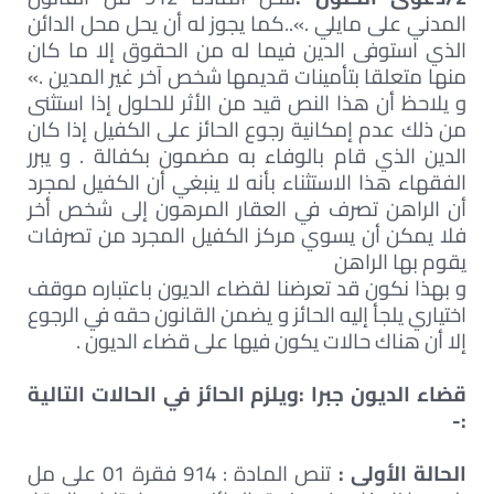
المدني على مايلي .»..كما يجوز له أن يحل محل الدائن
الذي استوفى الدين فيما له من الحقوق إلا ما كان
منها متعلقا بتأمينات قديمها شخص آخر غير المدين .»
و يلاحظ أن هذا النص قيد من الأثر للحلول إذا استثنى
من ذلك عدم إمكانية رجوع الحائز على الكفيل إذا كان
الدين الذي قام بالوفاء به مضمون بكفالة . و يبرر
الفقهاء هذا الاستثناء بأنه لا ينبغي أن الكفيل لمجرد
أن الراهن تصرف في العقار المرهون إلى شخص أخر
فلا يمكن أن يسوي مركز الكفيل المجرد من تصرفات
يقوم بها الراهن
و بهذا نكون قد تعرضنا لقضاء الديون باعتباره موقف
اختياري يلجأ إليه الحائز و يضمن القانون حقه في الرجوع
إلا أن هناك حالات يكون فيها على قضاء الديون .
قضاء الديون جبرا :ويلزم الحائز في الحالات التالية
:-
الحالة الأولى :
تنص المادة : 914 فقرة 01 على مل