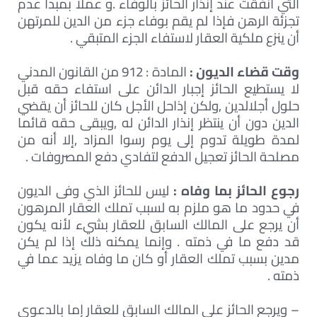
التي أنفقت عند إنذار الحائز بالوفاء .و عملا بمبدأ عدم
تجزئة الرهن فإذا لم يقم بوفاء جزء من الدين للمرتهن
أن ينزع ملكية العقار لاستفاء الجزء المتبقي .
وقت قضاء الديون :
المادة : 912 من القانون المدني
لا يستطيع الحائز إجبار الدائن على استفاء حقه قبل
حلول أجلالدين ,ولكن إذاحل الأجل كان للحائز أن يقضي
الدين دون أن ينتظر إنذار الدائن له ,ويبقى حقه قائما
لمدة طويلة تدوم إلى يوم رسوا المزاد ,إلا أنه من
مصلحة الحائز تعجيل الدفع لتفادي دفع المصروفات .
رجوع الحائز بما وفاه :
ليس للحائز الذي وفى الديون
في حدود ما هو ملزم به لسبب تملك العقار المرهون
أن يرجع على المالك السابق للعقار بشيء لأنه يكون
قد دفع ما في ذمته . وإنما يمكنه ذلك إذا لم يكن
مدين بسبب تملك العقار أو كان ما وفاه يزيد عما في
ذمته .
– ويرجع الحائز على المالك السابق للعقار إما بالدعوى