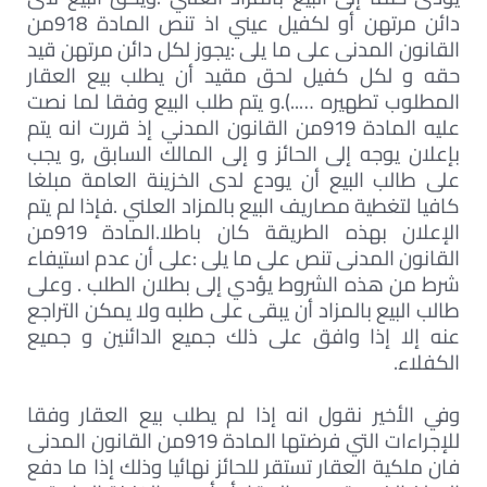
دائن مرتهن أو لكفيل عيني اذ تنص المادة 918من
القانون المدنى على ما يلى :يجوز لكل دائن مرتهن قيد
حقه و لكل كفيل لحق مقيد أن يطلب بيع العقار
المطلوب تطهيره …..).و يتم طلب البيع وفقا لما نصت
عليه المادة 919من القانون المدني إذ قررت انه يتم
بإعلان يوجه إلى الحائز و إلى المالك السابق ,و يجب
على طالب البيع أن يودع لدى الخزينة العامة مبلغا
كافيا لتغطية مصاريف البيع بالمزاد العلني .فإذا لم يتم
الإعلان بهذه الطريقة كان باطلا.المادة 919من
القانون المدنى تنص على ما يلى :على أن عدم استيفاء
شرط من هذه الشروط يؤدي إلى بطلان الطلب . وعلى
طالب البيع بالمزاد أن يبقى على طلبه ولا يمكن التراجع
عنه إلا إذا وافق على ذلك جميع الدائنين و جميع
الكفلاء.
وفي الأخير نقول انه إذا لم يطلب بيع العقار وفقا
للإجراءات التي فرضتها المادة 919من القانون المدنى
فان ملكية العقار تستقر للحائز نهائيا وذلك إذا ما دفع