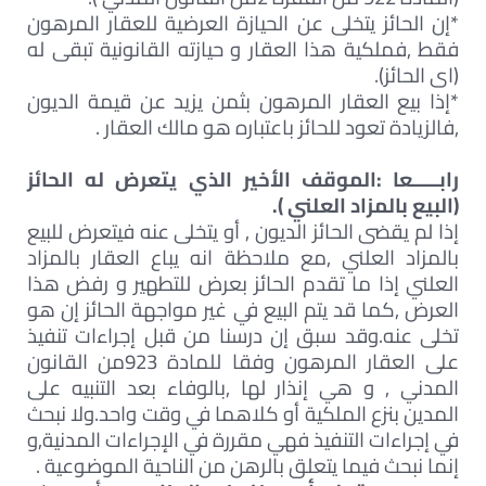
*إن الحائز يتخلى عن الحيازة العرضية للعقار المرهون
فقط ,فملكية هذا العقار و حيازته القانونية تبقى له
(اى الحائز).
*إذا بيع العقار المرهون بثمن يزيد عن قيمة الديون
,فالزيادة تعود للحائز باعتباره هو مالك العقار .
رابـــــعا :الموقف الأخير الذي يتعرض له الحائز
(البيع بالمزاد العلني ).
إذا لم يقضى الحائز الديون , أو يتخلى عنه فيتعرض للبيع
بالمزاد العلني ,مع ملاحظة انه يباع العقار بالمزاد
العلني إذا ما تقدم الحائز بعرض للتطهير و رفض هذا
العرض ,كما قد يتم البيع في غير مواجهة الحائز إن هو
تخلى عنه.وقد سبق إن درسنا من قبل إجراءات تنفيذ
على العقار المرهون وفقا للمادة 923من القانون
المدني , و هي إنذار لها ,بالوفاء بعد التنبيه على
المدين بنزع الملكية أو كلاهما في وقت واحد.ولا نبحث
في إجراءات التنفيذ فهي مقررة في الإجراءات المدنية,و
إنما نبحث فيما يتعلق بالرهن من الناحية الموضوعية .