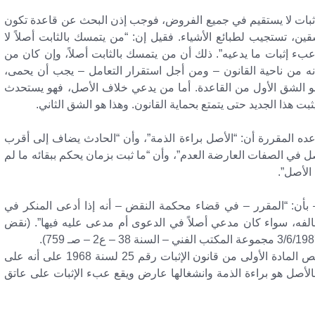
إثبات لا يستقيم في جميع الفروض، فوجب إذن البحث عن قاعدة تكون
ن، تستجيب لطبائع الأشياء. فقيل إن: “من يتمسك بالثابت أصلاً لا
عبء إثبات ما يدعيه”. ذلك أن من يتمسك بالثابت أصلاً، وإن كان من
 أنه من ناحية القانون – ومن أجل استقرار التعامل – يجب أن يحمى،
هو الشق الأول من القاعدة. أما من يدعي خلاف الأصل، فهو يستحدث
ثبت هذا الجديد حتى يتمتع بحماية القانون. وهذا هو الشق الثاني.
عده المقررة أن: “الأصل براءة الذمة”، وأن “الحادث يضاف إلى أقرب
أصل في الصفات العارضة العدم”، وأن “ما ثبت بزمان يحكم ببقائه ما لم
الأصل”.
بأن: “المقرر – في قضاء محكمة النقض – أنه إذا أدعى المنكر في
الفه، سواء كان مدعي أصلاً في الدعوى أم مدعى عليه فيها”. (نقض
وقد تواترت أحكام محكمة النقض المصرية على أنه: “تنص المادة الأولى من قانون الإثبات رقم 25 لسنة 1968 على أنه على
 فالأصل هو براءة الذمة وانشغالها عارض ويقع عبء الإثبات على عاتق