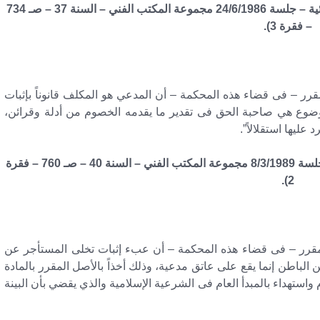
فقرة 4. ونقض مدني في الطعن رقم 79 لسنة 55 قضائية – جلسة 24/6/1986 مجموعة المكتب الفني – السنة 37 – صـ 734
– فقرة 3).
ر – فى قضاء هذه المحكمة – أن المدعي هو المكلف قانوناً بإثبات
لموضوع هي صاحبة الحق فى تقدير ما يقدمه الخصوم من أدلة وقرائن،
ليها استقلالاً”.
(نقض مدني في الطعن رقم 1910 لسنة 51 قضائية – جلسة 8/3/1989 مجموعة المكتب الفني – السنة 40 – صـ 760 – فقرة
2).
قرر – فى قضاء هذه المحكمة – أن عبء إثبات تخلى المستأجر عن
ن الباطن إنما يقع على عاتق مدعية، وذلك أخذاً بالأصل المقرر بالمادة
م واستهداء بالمبدأ العام فى الشرعية الإسلامية والذي يقضي بأن البينة