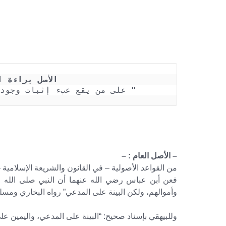
الأصل براءة 
"
 على من يقع عبء إثبات وجود 
من يحمل عبء الإثبات ويلتزم بإقامة البينة – الأصل و
الالتزام، والوفاء المبرئ والغير مبرئ للذمة – وا
– الأصل العام : –
من القواعد الأصولية – في القانون والشريعة الإسلامية –
فعن أبن عباس رضي الله عنهما أن النبي صلى الله ع
وأموالهم، ولكن البينة على المدعي” رواه البخاري ومسل
وللبيهقي بإسناد صحيح: “البينة على المدعي، واليمين عل