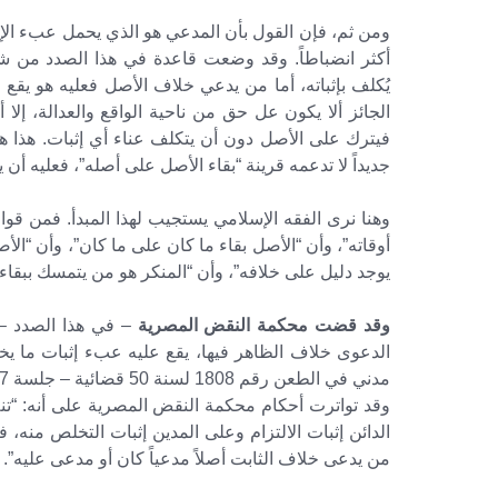
ومن ثم، فإن القول بأن المدعي هو الذي يحمل عبء ال
أكثر انضباطاً. وقد وضعت قاعدة في هذا الصدد من شقي
يُكلف بإثباته، أما من يدعي خلاف الأصل فعليه هو يقع 
الجائز ألا يكون عل حق من ناحية الواقع والعدالة، إلا
فيترك على الأصل دون أن يتكلف عناء أي إثبات. هذا 
جديداً لا تدعمه قرينة “بقاء الأصل على أصله”، فعليه أن ي
وهنا نرى الفقه الإسلامي يستجيب لهذا المبدأ. فمن قوا
أوقاته”، وأن “الأصل بقاء ما كان على ما كان”، وأن “ال
يوجد دليل على خلافه”، وأن “المنكر هو من يتمسك ببقاء 
وقد قضت محكمة النقض المصرية
– في هذا الصدد – 
الدعوى خلاف الظاهر فيها، يقع عليه عبء إثبات ما يخ
مدني في الطعن رقم 1808 لسنة 50 قضائية – جلسة 3/6/1987 مجموعة المكتب الفني – السنة 38 – ع2 – صـ 759).
الدائن إثبات الالتزام وعلى المدين إثبات التخلص منه،
من يدعى خلاف الثابت أصلاً مدعياً كان أو مدعى عليه”.