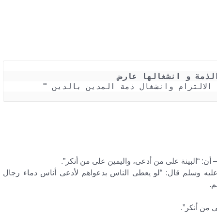
الذمة و انشغالها عارض
الالتزام وانشغال ذمة المدين بالدين 
"
الاستثناءات والحالات الخاصة وشروطها ونقل عبء الإثبات – وانقضاء
لعرض والإيداع المبرئ والغير مبرئ للذمة – ودعاوى براءة الذمة
 أن: “البينة على من أدعى، واليمين على من أنكر”.
ليه وسلم قال: “لو يعطى الناس بدعواهم لأدعى أناس دماء رجال
م.
ى من أنكر”.