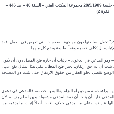
(نقض مدني في الطعن رقم 1361 لسنة 52 قضائية – جلسة 28/5/1989 مجموعة المكتب الفني – السنة 40 – صـ 446 –
فقرة 2).
كر” تحول بساطتها دون مواجهة الصعوبات التي تعرض في العمل. فقد
لإثبات، بل يُكلف خصمه وفقاً لطبيعة وضع كل منهما.
– وهو المدعي في الدعوى – بإثبات أن جاره فتح المطل دون أن يكون
 يثبت أن له حق ارتفاق، يجيز فتح المطل. ففي هذا المثال يقع عبء
 الوضع تقضي بخلو العقار من حقوق الارتفاق حتى يثبت ذو المصلحة
ببراءة ذمته من دين أو التزام يطالبه به خصمه، فالمدعي في دعوى
 المدعى عليه أن يثبت أن ذمة المدعي مشغولة بدين له لم يف به. لأن
الها عارض، وعلى من يدعي خلاف الثابت أصلاً إثبات ما يدعيه من