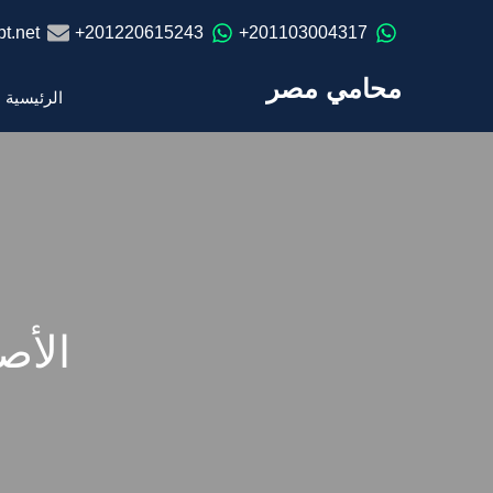
t.net
201220615243+
201103004317+
محامي مصر
الرئيسية
الأص