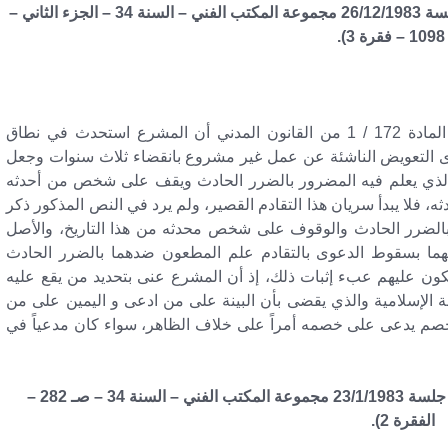
(نقض مدني في الطعن رقم 916 لسنة 48 قضائية – جلسة 26/12/1983 مجموعة المكتب الفني – السنة 34 – الجزء الثاني –
).
“مؤدى نص المادة 172 / 1 من القانون المدني أن المشرع استحدث في نطاق
وى التعويض الناشئة عن عمل غير مشروع بانقضاء ثلاث سنوات وجعل
 الذي يعلم فيه المضرور بالضرر الحادث ويقف على شخص من أحدثه
 فلا يبدأ سريان هذا التقادم القصير، ولم يرد في النص المذكور ذكر
 بالضرر الحادث والوقوف على شخص محدثه من هذا التاريخ، والأصل
هما بسقوط الدعوى بالتقادم علم المطعون ضدهما بالضرر الحادث
ن عليهم عبء إثبات ذلك، إذ أن المشرع عنى بتحديد من يقع عليه
عة الإسلامية والذي يقضى بأن البينة على من ادعى و اليمين على من
خصم يدعى على خصمه أمراً على خلاف الظاهر، سواء كان مدعياً في
(نقض مدني في الطعن رقم 392 لسنة 52 قضائية – جلسة 23/1/1983 مجموعة المكتب الفني – السنة 34 – صـ 282 –
الفقرة 2).