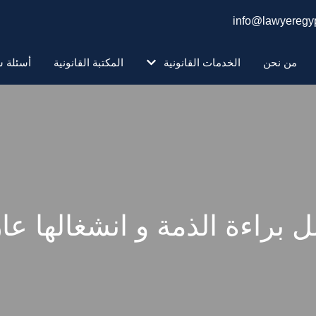
info@lawyeregyp
من نحن
الخدمات القانونية
المكتبة القانونية
أسئلة ش
ل براءة الذمة و انشغالها ع