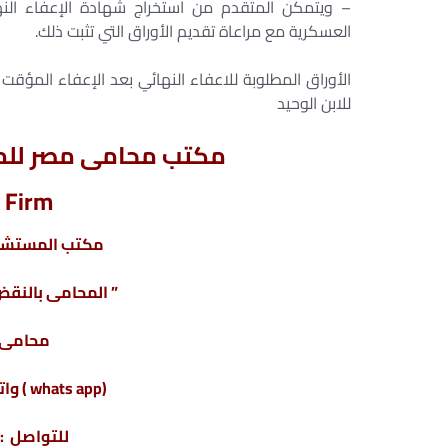
– ويتمكن المتقدم من استخراج شهادة الإعفاء الن
العسكرية مع مراعاة تقديم الأوراق التي تثبت ذلك.
الأوراق المطلوبة للاعفاء النهائي بعد الإعفاء المؤقت ل
للابن الوحيد
مكتب محامى مصر للمح
 Firm
مكتب المستشار
” المحامى بالنقض 
محامى ق
(whats app ) واتس أب : 201220615243+
للتواصل : 04317