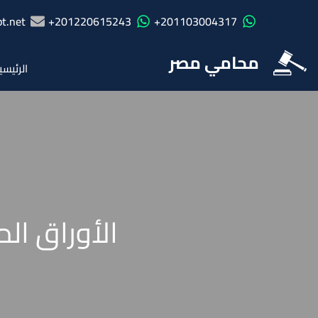
t.net
201220615243+
201103004317+
محامي مصر
الرئيسي
الأوراق ال