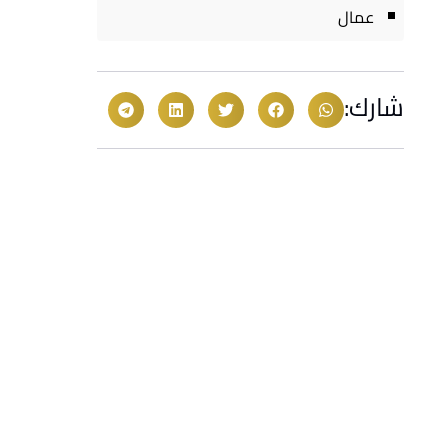
عمال
شارك: