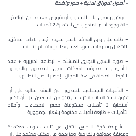
– أصول الاوراق الاتية + صور واضحة
– توكيل رسمي عام للمندوب أو تفويض معتمد من البنك فى
حالة وجود أسم المندوب فى أستمارة 2 تأمينات .
–
طلب على ورق الشركة باسم السيد/ رئيس الادارة المركزية
للتشغيل ومهمات سوق العمل بطلب إستقدام الاجانب .
–
صورة السجل التجارى للمنشأة + البطاقة الضريبيه + عقد
التأسيس + صحيفة الشركات سجل المصدرين والموردين
للشركات العاملة فى هذا المجال ( إحضار الاصل للاطلاع ) .
– التأمينات الاجتماعية للمصريين عن السنة الحالية على أن
تكون نسبة الاجانب لا تزيد عن 10% من المصريين على أن تكون
أستمارة 2 تأمينات مستوفاة جميع الامضاءات وأختام
التأمينات + طابعة تأمينات مختومة بشعار الجمهورية .
–
شهادة خبرة للاجنبى لاتقل عن ثلاث سنوات معتمدة
وموثقة وموثقة بالخارجية ومترجمة من مكتب معتمد على ان