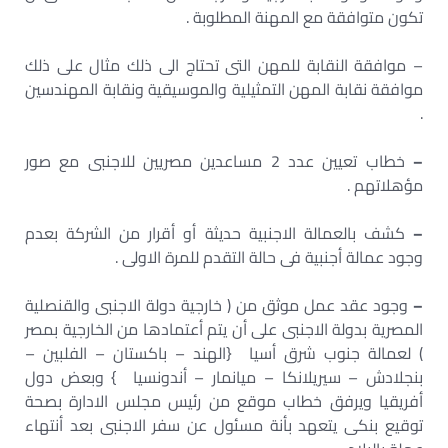
تكون متوافقة مع المهنة المطلوبة .
– موافقة النقابة للمهن التى تحتاج الى ذلك مثال على ذلك
موافقة نقابة المهن التمثيلية والموسيقية ونقابة المهندسين
.
–
خطاب تعيين عدد 2 مساعدين مصريين للاجنبى مع صور
مؤهلاتهم .
–
كشف بالعمالة الاجنبية حديثة أو أقرار من الشركة بعدم
وجود عمالة أجنبية فى حالة التقدم للمرة الاولى .
–
وجود عقد عمل موثق من ( خارجية دولة الاجنبى والقنصلية
المصرية بدولة الاجنبى على أن يتم أعتمادها من الخارجية بمصر
) لعمالة جنوب شرق أسيا {الهند – باكستان – الفلبين –
بنجلادش – سيريلانكا – ميانمار – أندونسيا } وبعض دول
أفريقيا ويرفق خطاب موقع من رئيس مجلس الادارة بصحة
توقيع بنكى يتعهد بأنة مسئول عن سفر الاجنبى بعد أنتهاء