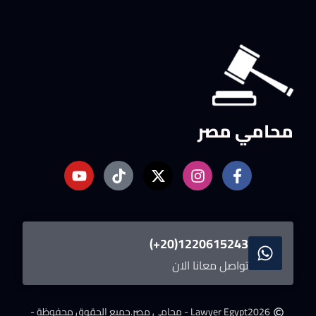
محامي مصر
1220615243(20+)
تواصل معانا الان
2026
Lawyer Egypt - محامى مصر.
جميع الحقوق محفوظة -