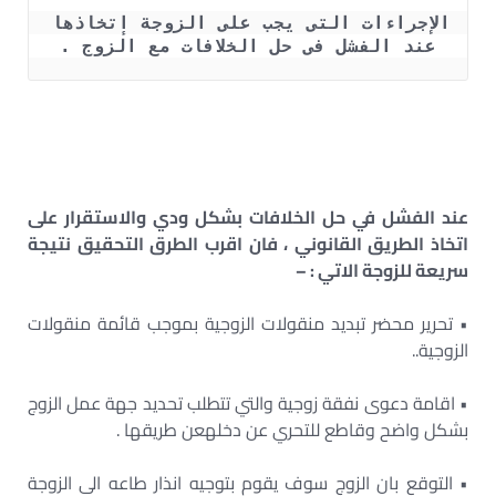
الإجراءات التى يجب على الزوجة إتخاذها 
عند الفشل فى حل الخلافات مع الزوج .
عند الفشل في حل الخلافات بشكل ودي والاستقرار على
اتخاذ الطريق القانوني ، فان اقرب الطرق التحقيق نتيجة
سريعة للزوجة الاتي : –
• تحرير محضر تبديد منقولات الزوجية بموجب قائمة منقولات
الزوجية..
• اقامة دعوى نفقة زوجية والتي تتطلب تحديد جهة عمل الزوج
بشكل واضح وقاطع للتحري عن دخلهعن طريقها .
• التوقع بان الزوج سوف يقوم بتوجيه انذار طاعه الى الزوجة