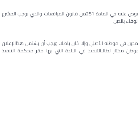
-المقصود بالتنبيه الذي يقطع التقادم هو التنبيه المنصوص عليه في المادة 281من قانون المرافعات والذي يوجب المشرع
وفاء بالدين.
مدين في موطنه الأصلي وإلا كان باطلا. ويجب أن يشتمل هذاالإعلان
طن مختار لطالبالتنفيذ في البلدة التي بها مقر محكمة التنفيذ