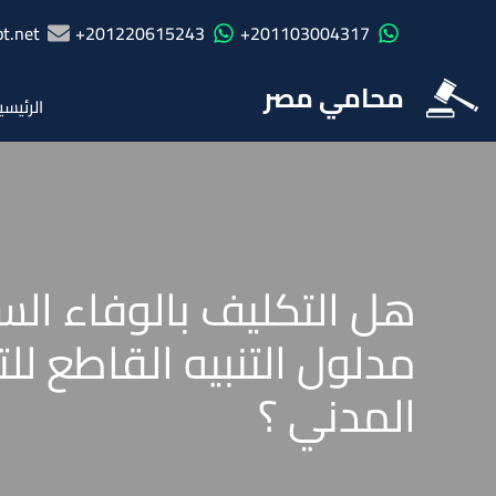
t.net
201220615243+
201103004317+
محامي مصر
الرئيسي
هل التكليف بالوفاء الس
المدني ؟