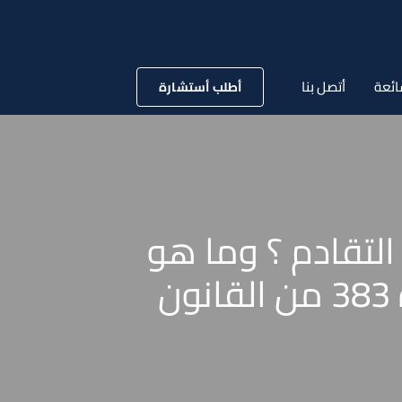
ائعة
أتصل بنا
أطلب أستشارة
لتقادم ؟ وما هو
مدلول التنبيه القاطع للتقادم المعنى في نص المادة 383 من القانون