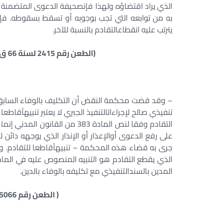
الذي يراد اقتضاؤه ولهذا فإنصحيفة الدعوى المتضمنة 
به من توابعه التي تجب بوجوبه أو تسقط بسقوطه. فإن
يترتب عليه انقطاعالتقادم بالنسبة للآخر.
(الطعن رقم 2415 لسنة 66 ق جلسة 27 / 11 / 1997 س 48 ج 2 ص 1341 )
– وقد قضت محكمة النقض أن التكليف بالوفاء السابق عل
تنفيذي صالح لإجراءاتالتنفيذ الجبري لا يعتبر تنبيهاًقاطعا
التقادم وفقا لنص المادة 383 من ا
على رفع الدعوى أوالإعذار أو الإنذار الذي يوجهه دائن ل
جرى به قضاء هذه المحكمة – تنبيهاًقاطعا للتقادم. وإنم
المدين بالسندالتنفيذي مع تكليفه بالوفاء بالدين.
( الطعن رقم 5066 لسنة 70 ق جلسة 27/5/2001 )