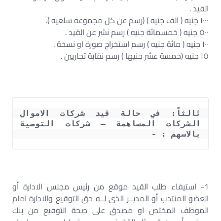
القيد .
١٠٠٠ جنيه ( الف جنيه ) (رسم عن كل مجموعه سلعيه ).
٥٠٠ جنيه ( خمسمائة جنيه ) رسم نشر عن القيد .
١٠٠ جنيه ( مائة جنيه ) رسم استخراج صورة او نسخة .
١٥ جنيه (خمسة عشر جنيها ) رسم نقابة تجاريين .
ثالثاً: في حالة قيد شركات الاموال 
الشركات المساهمة – شركات التوصية 
بالاسهم : -
1- استيفاء طلب القيد موقع من رئيس مجلس الادارة أو
العضو المنتدب أو المديــر الذى لــه حق التوقيع والادارة امام
الموظف المختص او مصدق على صحة التوقيع من بنك