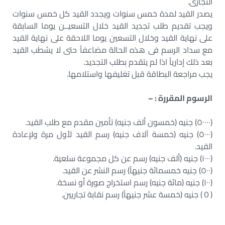
التجارى.
يصدر القيد لمدة خمس سنوات ويجدد القيد كل خمس سنوات
ويجب تقديم طلب تجديد القيد خلال التسعيــن يوما السابقة
على نهاية القيد وخلال التسعين يوما اللاحقة على نهاية القيد
مع سداد الرسم فى هذه الحالة مضاعفاً حتى لا يشطب القيد
بعد ذلك إدارياً اذا لم يتقدم بطلب التجديد.
يجب مراجعة البطاقة قبل تغليفها واستلامها.
الرسوم المقررة : –
(٥٠٠٠٠) جنيه (خمسون ألف جنيه) تأمين مقدم مع طلب القيد.
(٥٠٠٠) جنيه (خمسة آلاف جنيه) رسم القيد لأول مرة ولإعادة
القيد.
(١٠٠٠) جنيه (ألف جنيه) رسم عن كل مجموعة سلعية.
(٥٠٠) جنيه خمسمائة جنيهاً) رسم النشر عن القيد.
(١٠٠) جنيه (مائة جنيه) رسم استخراج صورة أو نسخة.
(０) جنيه (خمسة عشر جنيهاً) رسم نقابة تجاريين.