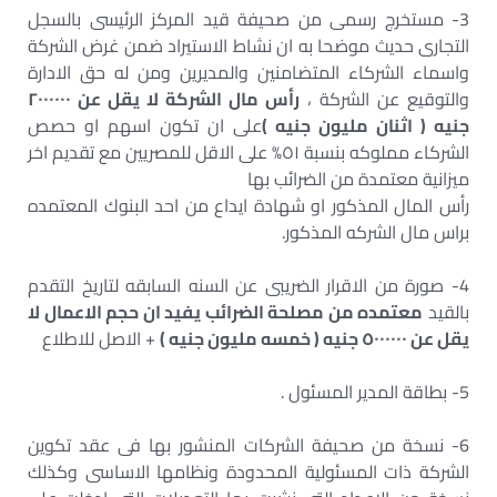
3- مستخرج رسمى من صحيفة قيد المركز الرئيسى بالسجل
التجارى حديث موضحا به ان نشاط الاستيراد ضمن غرض الشركة
واسماء الشركاء المتضامنين والمديرين ومن له حق الادارة
والتوقيع عن الشركة ،
رأس مال الشركة لا يقل عن ٢٠٠٠٠٠٠
جنيه ( اثنان مليون جنيه )
على ان تكون اسهم او حصص
الشركاء مملوكه بنسبة ٥١% على الاقل للمصريين مع تقديم اخر
ميزانية معتمدة من الضرائب بها
رأس المال المذكور او شهادة ايداع من احد البنوك المعتمده
براس مال الشركه المذكور.
4- صورة من الاقرار الضريبى عن السنه السابقه لتاريخ التقدم
بالقيد
معتمده من مصلحة الضرائب يفيد ان حجم الاعمال لا
يقل عن ٥٠٠٠٠٠٠ جنيه ( خمسه مليون جنيه )
+ الاصل للاطلاع
5- بطاقة المدير المسئول .
6- نسخة من صحيفة الشركات المنشور بها فى عقد تكوين
الشركة ذات المسئولية المحدودة ونظامها الاساسى وكذلك