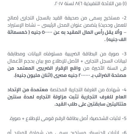
(١) من اللائحة التنفيذية ٨٤٦ لسنة ٢٠١٧.
2- مستخرج رسمى من صحيفة القيد بالسجل التجارى (صالح
للعمل وحديث) يتضمن عنوان المحل الرئيسى – نشاط الإستيراد
–
وألا يقل رأس المال المقيد به عن ٥٠٠٠٠٠ جنيه ( خمسمائة
الف جنيه) .
3- صورة من البطاقة الضريبية مستوفاه البيانات ومطابقة
لبيانات السجل التجارى + الأصل للإطلاع مع بيان بحجم الأعمال
فى السنة الأخيرة من
واقع الإقرار الضريبى المعتمد من
مصلحة الضرائب بـ ٢٠٠٠٠٠٠ جنيه مصرى (اثنان مليون جنيه).
4- شهادة من الغرفة التجارية المختصة
معتمدة من الإتحاد
العام للغرف التجارية تثبت مزاولة التجاره لمدة سنتين
متتاليتين سابقتين على طلب القيد.
5- لاثبات الشخصية: أصل بطاقة الرقم قومى للإطلاع + صورة.
6- لاثبات الجنسية: مستخرج رسمى من شهادة الميلاد أو