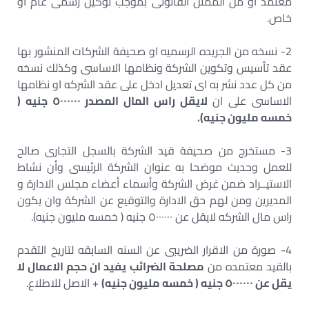
معتمد أو من الممثل القانونى بموجب توكيل رسمى عام او
خاص.
2- نسخه من الجريده الرسميه او صحيفة الشركات المنشور بها
عقد تأسيس وتكوين الشركة ونظامها الاساسى وكذلك نسخه
من كل عدد نشر به اى تعديل ادخل على عقد الشركه او نظامها
الاساسى على ان
لايقل راس المال المصدر ٥٠٠٠٠٠٠ جنيه (
خمسه مليون جنيه).
3- مستخرج من صحيفة قيد الشركة بالسجل التجارى صالح
للعمل وحديث موضحا به عنوان الشركة الرئيسى وأن نشاط
الاستيــراد ضمن غرض الشركة وأسماء أعضاء مجلس الادارة و
المديرين ومن لهم حق الادارة والتوقيع عن الشركة وان يكون
راس مال الشركه لايقل عن ٥٠٠٠٠٠٠ جنيه ( خمسه مليون جنيه).
4- صورة من الاقرار الضريبى عن السنه السابقه لتاريخ التقدم
بالقيد معتمده من
مصلحة الضرائب يفيد ان حجم الاعمال لا
يقل عن ٥٠٠٠٠٠٠ جنيه ( خمسه مليون جنيه)
+ الاصل للاطلاع.