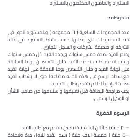
الاستيراد والعاملون المختصون بالاستيراد
ملحوظة :-
عدد المجموعات السلعية ( ٢١ مجموعه ) وللمستورد الحق فى
قيد المجموعات التى يطلبها حسب نشاط الاستيراد فى عقد
الشركه او صحيفة الشركات و السجل التجارى .
يصدر القيد لمدة خمس سنوات ويجدد القيد كل خمس سنوات
ويجب تقديم طلب تجديد القيد خلال التسعيــن يوما السابقة
على نهاية القيد و خلال التسعين يوما اللاحقة على نهاية القيد
مع سداد الرسم فى هذه الحاله مضاعفا حتى لا يشطب القيد
بعد ذلك إدارياً اذا لم يتقدم بطلب التجديد.
يجب مراجعة البطاقة قبل تغليفها واستلامها من صاحب الشأن
او الوكيل الرسمى.
الرسوم المقررة
٢٠٠٠٠٠ جنية ( مائتان الف جنية) تامين مقدم مع طلب القيد .
٥٠٠٠ جنية ( خمسة الاف جنية ) رسم القيد للاول مرة ولاعادة