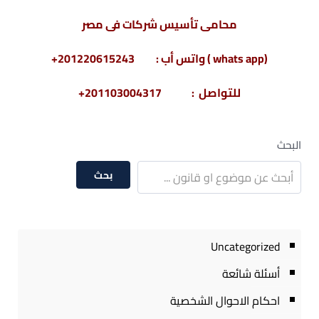
محامى تأسيس شركات فى مصر
(whats app ) واتس أب : 201220615243+
للتواصل : 201103004317+
البحث
بحث
Uncategorized
أسئلة شائعة
احكام الاحوال الشخصية