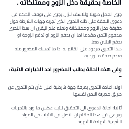
الخاصة بحقيقة دخل الزوج وممتلكاته .
جرى العمل طويلا وللاسف لازال يجرى على توقف الحكم فى
دعوى النفقة على ذلك التحرى الذى تجريه جهات الشرطة حول
حقبقة دخل الزوج وممتلكاتة ونعلم علم اليقين ان هذا التحرى
مدفوع الثمن مقدما اما ان يدفع الزوج او تدفع الزوجة او
يدفع الاثنين معا.
هذا التحرى مردود على القائم به اذا ما تمسك المضرور منه
بعدم صحة ما ورد به .
وفى هذه الحالة يطلب المضرور احد الخيارات الاتية :
–
اولا:
اعادة التحرى بعرفة جهة شرطية اعلى كأن يتم التحرى عن
طريق مديرية الامن نفسها
ثانيا:
احالة الدعوى الى التحقيق ليثبت عكس ما ورد بالتحريات
ويراعى فى هذا المقام ان الاصل فى الاثبات فى المواد
الشرعية شهادة الشهود.