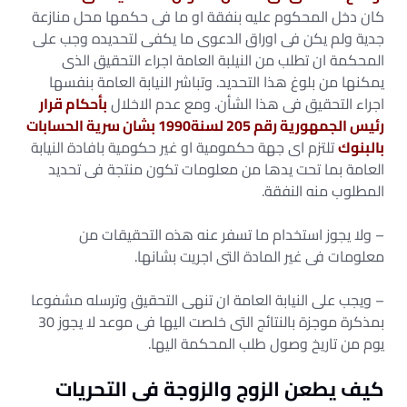
كان دخل المحكوم عليه بنفقة او ما فى حكمها محل منازعة
جدية ولم يكن فى اوراق الدعوى ما يكفى لتحديده وجب على
المحكمة ان تطلب من النيلبة العامة اجراء التحقيق الذى
يمكنها من بلوغ هذا التحديد. وتباشر النيابة العامة بنفسها
اجراء التحقيق فى هذا الشأن. ومع عدم الاخلال
بأحكام قرار
رئيس الجمهورية رقم 205 لسنة1990 بشان سرية الحسابات
بالبنوك
تلتزم اى جهة حكمومية او غير حكومية بافادة النيابة
العامة بما تحت يدها من معلومات تكون منتجة فى تحديد
المطلوب منه النفقة.
– ولا يجوز استخدام ما تسفر عنه هذه التحقيقات من
معلومات فى غير المادة التى اجريت بشانها.
– ويجب على النيابة العامة ان تنهى التحقيق وترسله مشفوعا
بمذكرة موجزة بالنتائج التى خلصت اليها فى موعد لا يجوز 30
يوم من تاريخ وصول طلب المحكمة اليها.
كيف يطعن الزوج والزوجة فى التحريات