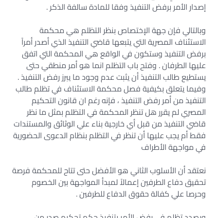
إصدار الأمر برفض التنفيذ وفقا للمادة سالفة الذكر .
وبالتالي فإن جهة الإختصاص بنظر التظلم هي محكمة
الاستئناف المصرية التي يتبعها قاضي التنفيذ الذي أصدر أمراً
برفض التنفيذ وستكون في الواقع هي المحكمة التي اتفق
عليها الطرفان . وفتح باب التظلم انما هو أمر منطقي حتى
يستطيع طالب التنفيذ أن يثبت عدم وجود ما يبرز رفض التنفيذ .
وفيما يتعلق بكيفية فصل محكمة الاستئناف في تظلم طالب
التنفيذ من أمر رفض التنفيذ ، فإنه رغم ان قانون التحكيم
المصري لم يقرر هل تنظر المحكمة في التظلم بمثل ما نظر
قاضي التنفيذ من قبل أي خارجية بناء علي الوثائق والمستندات
فقط أم يجب عليها أن تنظر في التظلم بنظام الدعوى الحضورية
في مواجهة الأطراف
نعتقد أن الأسلوب الثاني هو الأفضل حتى تتاح للمحكمة فرصة
تحقيق دفاع الطرفين إعمالاً لمبدأ المواجهة بين الخصوم
وحرصا علي كفالة حقوق الدفاع للطرفين .
وبصدد تظلم في رفض الأمر بتنفيذ حكم تحكيم صدر من