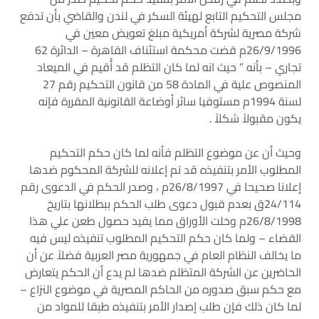
مجلس التحكيم التابع لهيئة السكر في لندن والقاضي بأن تدفع
شركة مصرية لشركة أمريكية مبلغ تعويض معين في
26/9/1996م قضت محكمة استئناف القاهرة – الدائرة 62
تجاري – بأنه ” حيث انه لما كان التظلم قد أُقيم في الميعاد
المنصوص علية في المادة 58 من قانون التحكيم رقم 27
لسنة 1994م مستوفيا سائر أوضاعة القانونية المقررة فإنه
يكون مقبولاً شكلاً .
وحيث أن عن موضوع التظلم فأنه لما كان حكم التحكيم
المطلوب الأمر بتنفيذه قد تم إعلانه للشركة المحكوم ضدها
إعلانا صحيحا في 26/8/1997م ، وصدر الحكم في الدعوى رقم
24/114ق بعدم قبول دعوى طلب الحكم ببطلانها بتاريخ
26/8/1998م وخلت الأوراق مما يفيد حصول طعن علي هذا
القضاء – ولما كان حكم التحكيم المطلوب تنفيذه ليس فيه
ما يخالف النظام العام في جمهورية مصر العربية فضلاً عن أن
الحاضرين عن الشركة المتظلم ضدها لم يدع أن الحكم يتعارض
مع حكم سبق صدوره من الحاكم المصرية في موضوع النزاع –
لما كان ذلك فإن طلب إصدار الأمر بتنفيذه طبقا للمواد من