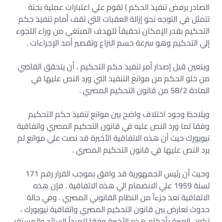
الصادر برفض تنفيذ الحكم ) تقوم علي اعتبارات عملية بحتة
تتمثل في التوجه نحو إزالة العقبات التي تقف أمام تنفيذ حكم
التحكيم بقدر الإمكان تحقيقاً للهدف المبتغي من وراء اللجوء
إلي التحكيم وهو سرعة حسم النزاع وتقصير أمد الإجراءات .
ويتعين قبل إصدار أمر تنفيذ حكم التحكيم ، أن يتحقق القاضي
من خلو الحكم من موانع التنفيذ التي ورد النص عليها في
المادة 58/2 من قانون التحكيم المصري .
ويلاحظ وجود اختلاف واضح بين موانع تنفيذ حكم التحكيم
وفقا لما ورد النص عليه في قانون التحكيم المصري واتفاقية
نيويورك حيث أن هذه الاتفاقية الأخيرة قد نصت علي موانع لم
يرد النص عليها في قانون التحكيم المصري .
وحيث أن رئيس الجمهورية قد وافق بموجب القرار رقم 171
لسنة 1959 علي الانضمام الي هذه الاتفاقية . فإن هذه
الاتفاقية تعد جزءاً من النظام القانوني المصري . وفي حالة
حدوث تعارض بين قانون التحكيم المصري واتفاقية نيويورك ،
تكون العبرة بأحكام هذه الأخيرة وفقا للمبدأ السائد والمستقر