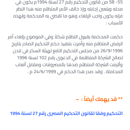
55- 58 من قانون التحكيم رقم 27 لسنة 1994م يكون في
محله ويتعين إجابته وإذ خالف الأمر المتظلم منه هذا النظر
فإنه يكون واجب الإلغاء وهو ما تقضي به المحكمة ولهذه
الأسباب :
حكمت المحكمة بقبول التظلم شكلاً وفي الموضوع بإلغاء أمر
الرفض المتظلم منه وأمرت بتنفيذ حكم التحكيم الصادر بتاريخ
26/9/1996 من مجلس التحكيم التابع لهيئة السكر في لندن
لصالح الشركة المتظلمة في الدعوى رقم 102 لسنة 1996
وألزمت الشركة المتظلم ضدها بالمصروفات ومقابل أتعاب
المحاماة . وقد صدر هذا الحكم في 24/6/1999 م .
** قد يهمك أيضآ : –
التحكيم وفقا لقانون التحكيم المصرى رقم 27 لسنة 1994