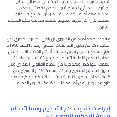
بتحديد الشروط المطلوبة لتنفيذ الحكم في مصر إلي حد أن
المشرع ساوى في المعاملة بين الحكم القضائي وحكم
التحكيم وهو أمر غير مقبول !في حين أن المشرع في قانون
التحكيم كان أكثر مرونة وتفهما لكيفية معاملة حكم التحكيم
الأجنبي .
ويلاحظ أنه قد أصبح من الضروري ان يلغي المشرع المصري نص
المادة 299 من قانون المرافعات المصري رقم 13لسنة 1968م
والتي تقضي بتطبيق نفس معاملة أحكام القضاء الأجنبي علي
أحكام التحكيم الأجنبية لتعارض ذلك مع اتفاقية نيويورك التي
انضمت اليها مصر وتعد جزءاً من النظام القانوني المصري ولأن
قانون التحكيم المصري رقم 27 لسنة 1994 م لا يسري علي
كافة أحكام التحكيم الأجنبية ومثال ذلك حكم التحكيم الصادر
خارج مصر ولم يتفق أطرافه علي اخضاعة للقانون المصري .
إجراءات تنفيذ حكم التحكيم وفقاً لأحكام
قانون التحكيم المصري : –