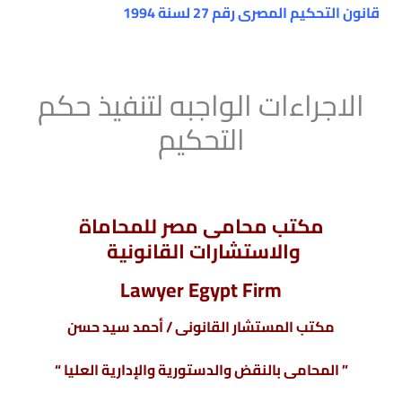
قانون التحكيم المصرى رقم 27 لسنة 1994
– قانون التحكيم المصرى – تنفيذ
أحكام التحكيم الأجنبية في مصر
الاجراءات الواجبه لتنفيذ حكم
التحكيم
مكتب محامى مصر للمحاماة
والاستشارات القانونية
Lawyer Egypt Firm
مكتب المستشار القانونى / أحمد سيد حسن
” المحامى بالنقض والدستورية والإدارية العليا “