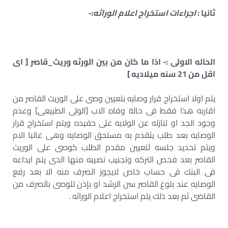
ثانيا :
اجراءات استخراج اعلام الوراثه:-
الحاله الاولى :- اذا ما كان من بين الورثه وريث_قاصر [ اى
اقل من 21 سنه ميلاديه ]
يتم اولا استخراج قرار وصايه بتعيين وصى على الوريث القاصر من
اقاربه هذا فقط فى حالة وفاه الاب [الولى الطبيعى] وعدم
وجود الجد او تنازله عن الولايه على حفيده ويتم استخراج قرار
الوصايه بعد طلب يتقدم به مستحق الوصايه وهى غالبا الام
ويتم تحديد جلسه لتعيين مقدم الطلب كوصى على الوريث
القاصر بعد فحص التركه وتجنيب نصيبه منها الذى يتم ايداعه
فى البنك فى حساب خاص لايجوز الصرف منه الا بعد رفع
الوصايه عند بلوغ القاصر سن الرشد او بإذن للوصى بالصرف من
القاضى ثم بعد ذلك يتم استخراج اعلام الوراثه .