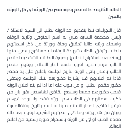
الحاله الثانية :- حالة عدم وجود قصر بين الورثه اى كل الورثه
بالغين
فان الاجراءات تبدا بتقديم احد الورثه لطلب الى السيد الاستاذ /
رئيس محكمة الاسره مبين به اسم المتوفى وتاريخ الوفاه
واسماء ورثته طالبا تحقيق وفاة ووراثة من ذكر اسمائهم
بالطلب وترفق بالطلب شهادة الوفاه او مستخرج رسمى منها
[يسترد بعد استخراج الاعلام] وصورة البطاقه الشخصيه لمقدم
الطلب فيتم تحديد اقرب جلسه لنظر الاعلام ويقوم مقدم
الطلب باعلان باقى الورثه بتاريخ الجلسه باعلان على يد محضر
فاذا تم اعلانهم فلا يشترط حضورهم لتلك الجلسه ويكفى
حضور مقدم الطلب او من ينوب عنه اما اذا لم يتم اعلان الورثه
فيجب حضورهم جميعا ويسمع القاضى لشاهدين يقررا بان من
ذكرت اسمائهم فى الطلب هم الورثه فقط ولا يوجد غيرهم
فيقرر القاضى اصدار الاعلام مبينا به اسم وتاريخ وفاةالمورث
وبيان من هم ورثته وما هى انصبتهم الشرعيه ليقوم بعد ذلك
مقدم الطلب او اى من الورثه باستخراج صوره رسميه من اعلام
الوراثة.