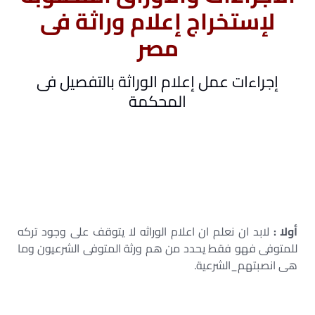
لإستخراج إعلام وراثة فى
مصر
إجراءات عمل إعلام الوراثة بالتفصيل فى
المحكمة
– مكان استخراج إعلام الوراثة – استخراج إعلام وراثة إلكترونيا –
كم رسوم إعلام الوراثة – استخراج إعلام وراثة مميكن – تكاليف
إعلام الوراثة
– استخراج إعلام وراثة اون لاين – طلب اعلام وراثة – أتعاب
المحامي في إعلام الوراثة
أولا :
لابد ان نعلم ان اعلام الوراثه لا يتوقف على وجود تركه
للمتوفى فهو فقط يحدد من هم ورثة المتوفى الشرعيون وما
هى انصبتهم_الشرعية.