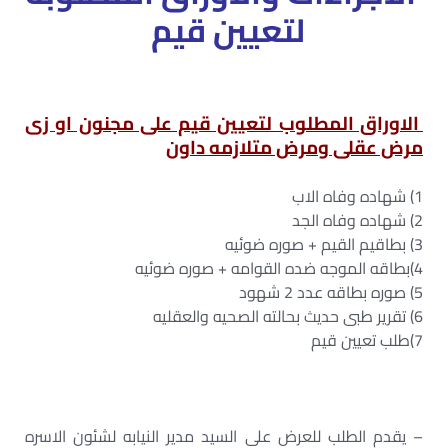
لتعيين قيم
الاوراق المطلوب لتعيين قيم على مجنون او زى
مرض عقلى ومرض متلازمه داون
1) شهاده وفاه الاب
2) شهاده وفاه الجد
3) بطاقيم القيم + صوره ضوئيه
4)بطاقه الموجه ضده القوامه + صوره ضوئيه
5) صوره بطاقه عدد 2 شهود
6) تقرير طبى حديث بحالته الصحيه والعقليه
7)طلب تعيين قيم
– يقدم الطلب للعرض على السيد مدير النيابه لشئون الاسره