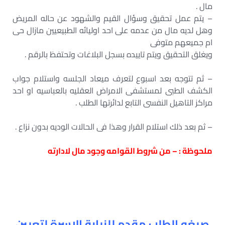
مال .
– يتم عمل تحقيق وسؤال القيم والشهود عن حاله المريض
وهل لديه مال من عدمه على احد اوليائه الطبيعيين مازال حى
ام جميعهم متوفى
ويغلق التحقيق ويتم تاييده بسجل البلاغات وتحتفظ بالرقم .
– ثم تتوجه بعد اسبوع لتعرف ميعاد الجلسه واستلام جواب
الكشف الطبى لمستشفى الامراض العقليه بالعباسيه او احد
مراكز التاهيل النفسى التابع لدائرتها الطلب .
– ثم بعد ذلك استلام القرار وهذا فى الحالات الوديه بدون نزاع .
ملحوظة : – من شروط القوامه وجود مال لادارته
صيغه الطلب مقدم للنيابة الاسرة لتعيين