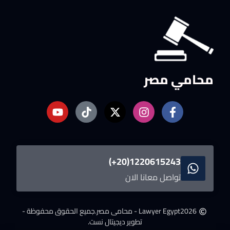
محامي مصر
1220615243(20+)
تواصل معانا الان
2026
Lawyer Egypt - محامى مصر.
جميع الحقوق محفوظة -
تطوير ديجيتال نست.