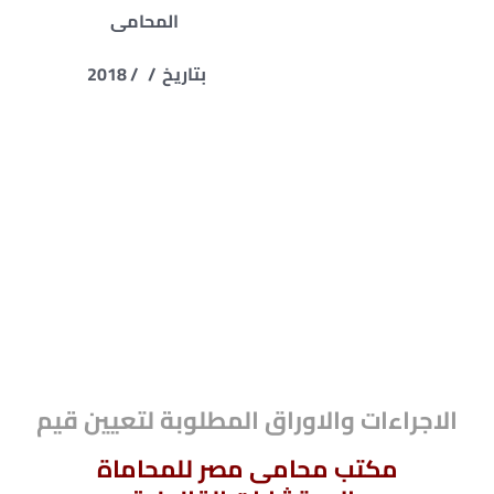
المحامى
بتاريخ / / 2018
– طلب تعيين قيم للمسجون – صلاحيات
القيم – صيغة دعوى حجر
– صلاحيات القيم وحقوقه وواجباته ومسؤولياته
– إجراءات رفع دعوى الحجر
– ما معنى تعيين قيم – إجراءات الحجر في
القانون المصري – عريضة دعوى الحجر
الاجراءات والاوراق المطلوبة لتعيين قيم
مكتب محامى مصر للمحاماة