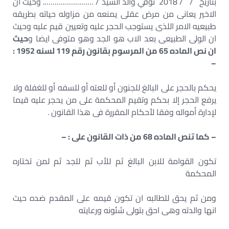
بتاريخ / / 2018 توفي والد السيد / ……………………. وحيث ان
الاخير يعانى من مرض عقلى يمنعه من مزاوله حياته بطريقه
طبيعيه الامر اللذى يستوجب الحجر عليه وتعيين قيم عليه وحيث
ان الولى الطبيعى بعد الاب هو الجد وهو متوفى ايضا و
حيث
ان نص الماده 65 من المرسوم بقانون رقم 119 لسنه 1952 :
–
يحكم بالحجر على البالغ للجنون أو للعته أو للسفه أو للغفلة ولا
يرفع الحجر إلا بحكم وتقيم المحكمة على من يحجر عليه قيما
لإدارة أمواله وفقا لأحكام المقررة فى هذا القانون .
– كما تنص الماده 68 من ذات القانون على : –
تكون القوامة للابن البالغ ثم للأب ثم للجد ثم لمن تختاره
المحكمة
ومن ثم يحق للطالبه ان تكون قيمه على المقدم ضده حيث
انها والدته وهى احق بتولى شئونه ورعايته