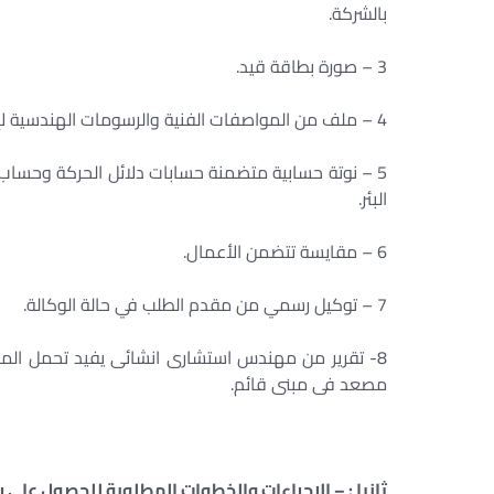
بالشركة.
3 – صورة بطاقة قيد.
4 – ملف من المواصفات الفنية والرسومات الهندسية لإنشاء المصعد ونسخ من شهادة اختيارات الطراز للمكونات.
5 – نوتة حسابية متضمنة حسابات دلائل الحركة وحسا
البئر.
6 – مقايسة تتضمن الأعمال.
7 – توكيل رسمي من مقدم الطلب في حالة الوكالة.
8- تقرير من مهندس استشارى انشائى يفيد تحمل المب
مصعد فى مبنى قائم.
ثانيا : – الإجراءات والخطوات المطلوبة للحصول عل