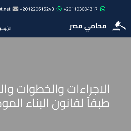
t.net
201220615243+
201103004317+
محامي مصر
الرئيسي
الاجراءات والخطوات وال
طبقآ لقانون البناء الموحد رقم 119