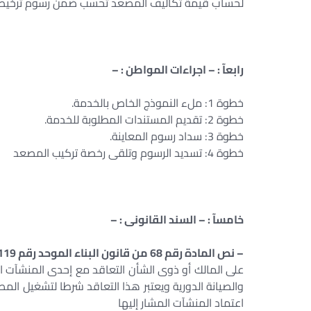
لحساب قيمة تكاليف المصعد تحسب ضمن رسوم ترخيص 
رابعآ : – اجراءات المواطن : –
خطوة 1: ملء النموذج الخاص بالخدمة.
خطوة 2: تقديم المستندات المطلوبة للخدمة.
خطوة 3: سداد رسوم المعاينة.
خطوة 4: تسديد الرسوم وتلقى رخصة تركيب المصعد
خامسآ : – السند القانونى : –
– نص المادة رقم 68 من قانون البناء الموحد رقم 119 لسنة 2008 والتى نصت على : –
على المالك أو ذوى الشأن التعاقد مع إحدى المنشآت ا
والصيانة الدورية ويعتبر هذا التعاقد شرطا لتشغيل المصع
اعتماد المنشآت المشار إليها