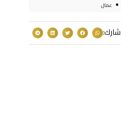
عمال
شارك: