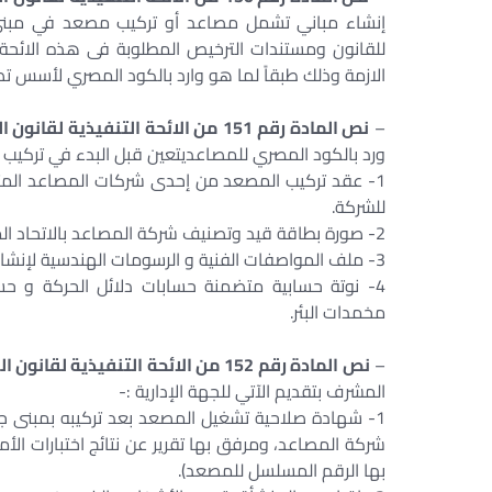
إنشاء مباني تشمل مصاعد أو تركيب مصعد في مبني ق
للقانون ومستندات الترخيص المطلوبة فى هذه الائحة 
الازمة وذلك طبقاً لما هو وارد بالكود المصري لأسس ت
–
نص المادة رقم 151 من الائحة التنفيذية لقانون البناء الموحد رقم 119 لسنة 2008 والتى نصت على : –
ورد بالكود المصري للمصاعديتعين قبل البدء في تركيب ال
1- عقد تركيب المصعد من إحدى شركات المصاعد المت
للشركة.
2- صورة بطاقة قيد وتصنيف شركة المصاعد بالاتحاد المصري لمقاولي التشييد والبناء.
3- ملف المواصفات الفنية و الرسومات الهندسية لإنشاء المصعد ونسخ من شهادة اختبارات الطراز للمكونات.
4- نوتة حسابية متضمنة حسابات دلائل الحركة و ح
مخمدات البئر.
–
نص المادة رقم 152 من الائحة التنفيذية لقانون البناء الموحد رقم 119 لسنة 2008 والتى نصت على : –
المشرف بتقديم الآتي للجهة الإدارية :-
1- شهادة صلاحية تشغيل المصعد بعد تركيبه بمبنى ج
شركة المصاعد، ومرفق بها تقرير عن نتائج اختبارات ا
بها الرقم المسلسل للمصعد).