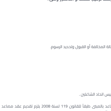
لة المخالفة أو القبول وتحديد الرسوم.
س اتحاد الشاغلين .
• فى حالة المبانى التى تستوجب تركيب عدد من المصاعد بالمبنى طبقاً للقانون 119 لسنة 2008 يلزم تقديم عقد مصاعد