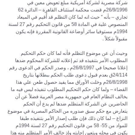
شركة مصرية لشركة أمريكية مبلغ تعويض معين في
26/9/1996م قضت محكمة استئناف القاهرة – الدائرة 62
تجاري – بأنه ” حيث انه لما كان التظلم قد أُقيم في الميعاد
المنصوص علية في المادة 58 من قانون التحكيم رقم 27 لسنة
1994م مستوفيا سائر أوضاعة القانونية المقررة فإنه يكون
مقبولاً شكلاً .
وحيث أن عن موضوع التظلم فأنه لما كان حكم التحكيم
المطلوب الأمر بتنفيذه قد تم إعلانه للشركة المحكوم ضدها
إعلانا صحيحا في 26/8/1997م ، وصدر الحكم في الدعوى رقم
24/114ق بعدم قبول دعوى طلب الحكم ببطلانها بتاريخ
26/8/1998م وخلت الأوراق مما يفيد حصول طعن علي هذا
القضاء – ولما كان حكم التحكيم المطلوب تنفيذه ليس فيه ما
يخالف النظام العام في جمهورية مصر العربية فضلاً عن أن
الحاضرين عن الشركة المتظلم ضدها لم يدع أن الحكم
يتعارض مع حكم سبق صدوره من الحاكم المصرية في موضوع
النزاع – لما كان ذلك فإن طلب إصدار الأمر بتنفيذه طبقا
للمواد من 55- 58 من قانون التحكيم رقم 27 لسنة 1994م
يكون في محله ويتعين إجابته وإذ خالف الأمر المتظلم منه هذا