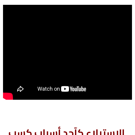
الاستيلاء كآحد أسباب كسب