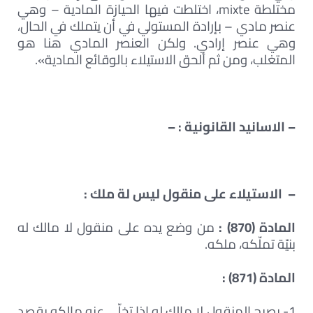
مختلطة mixte، اختلطت فيها الحيازة المادية – وهي
عنصر مادي – بإرادة المستولي في أن يتملك في الحال،
وهي عنصر إرادي. ولكن العنصر المادي هنا هو
المتغلب، ومن ثم ألحق الاستيلاء بالوقائع المادية».
– الاسانيد القانونية : –
– الاستيلاء على منقول ليس لة ملك :
المادة (870) :
من وضع يده على منقول لا مالك له
بنيّة تملّكه، ملكه.
المادة (871) :
1- يصبح المنقول لا مالك له إذا تخلّى عنه مالكه بقصد