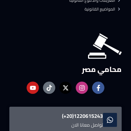
التعريفات والدفوع القانونية
المواضيع القانونية
محامي مصر
1220615243(20+)
تواصل معانا الان