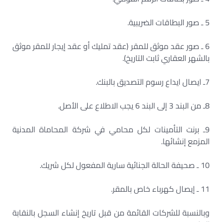
5 ـ صور البطاقات الضريبية.
6 ـ صور عقد موثق للمقر (عقد تمليك أو عقد إيجار للمقر موثق
بالشهر العقاري ثابت التاريخ).
7ـ ايصال ايداع رسوم التصديق بالبنك.
8ـ من البند 3 إلى البند 6 يجب الاطلاع على الأصل.
9ـ برنت التأمينات لكل محامي في شركة المحاماة المدنية
المزمع إنشائها.
10 ـ صحيفة الحالة الجنائية سارية المفعول لكل شريك.
11 ـ إيصال كهرباء خاص بالمقر.
وبالنسبة للشركات القائمة من قبل تاريخ إنشاء السجل بالنقابة