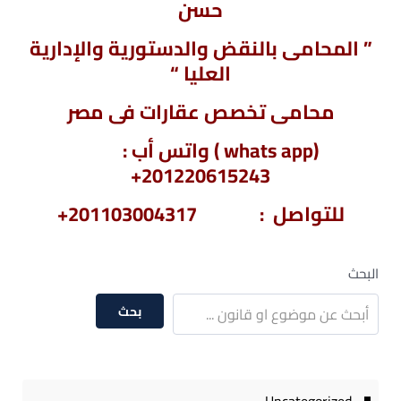
حسن
” المحامى بالنقض والدستورية والإدارية
العليا “
محامى تخصص عقارات فى مصر
(whats app ) واتس أب :
201220615243+
للتواصل : 201103004317+
البحث
بحث