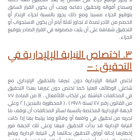
وسماع أقواله وتحقيق دفاعه ويجب أن يكون القرار السابق
بتوقيع الجزاء مسببا ومع ذلك يجوز بالنسبة لجزاء الإنذار أو
الخصم من الأجر لمدة لا تجاوز ثلاثة أيام أن يكون الاستجواب أو
التحقيق شفاھه على أن يثبت مضمونه في القرار الصادر بتوقيع
الجزاء .
٣. اختصاص النيابة الإلإدارية في
التحقيق : –
تختص النيابة الإلإدارية دون غيرھا بالتحقيق الإلإداري مع
شاغلي الوظائف العليا كما تختص دون غيرھا بھذا التحقيق
في المخالفات الناشئة عن ارتكاب الألأفعال . ٤) من المادة ٧٧
من القانون رقم ٤٧ لسنة ١٩٧٨ ) ، ( المحظورة بالبندين ( ٢ وعلي
الجھة الإلإدارية المختصة بالنسبة لسائر المخالفات أن توقف ما
تجريه من تحقيق في واقعة أو وقائع وما يرتبط بھا إذا كانت
النيابة الإدارية قد بدأت التحقيق فيھا وعلى تلك الجھة فور
إخطارھا إحالة أوراق التحقيق بحالتھا إلي النيابة الإدارية ويقع