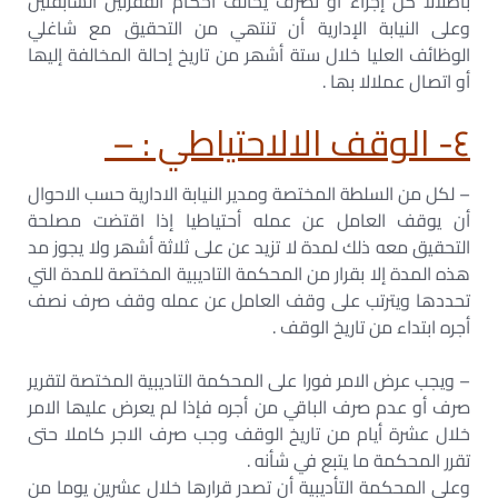
باطلالا كل إجراء أو تصرف يخالف أحكام الفقرتين السابقتين
وعلى النيابة الإدارية أن تنتھي من التحقيق مع شاغلي
الوظائف العليا خلال ستة أشھر من تاريخ إحالة المخالفة إليھا
أو اتصال عملالا بھا .
٤- الوقف الالاحتياطي : –
– لكل من السلطة المختصة ومدير النيابة الادارية حسب الاحوال
أن يوقف العامل عن عمله أحتياطيا إذا اقتضت مصلحة
التحقيق معه ذلك لمدة لا تزيد عن على ثلاثة أشھر ولا يجوز مد
ھذه المدة إلا بقرار من المحكمة التاديبية المختصة للمدة التي
تحددھا ويترتب على وقف العامل عن عمله وقف صرف نصف
أجره ابتداء من تاريخ الوقف .
– ويجب عرض الامر فورا على المحكمة التاديبية المختصة لتقرير
صرف أو عدم صرف الباقي من أجره فإذا لم يعرض عليھا الامر
خلال عشرة أيام من تاريخ الوقف وجب صرف الاجر كاملا حتى
تقرر المحكمة ما يتبع في شأنه .
وعلى المحكمة التأديبية أن تصدر قرارھا خلال عشرين يوما من