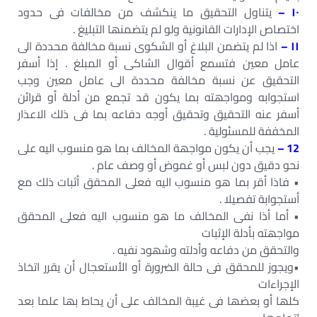
١٠ –
يتناول التحقيق ما ينكشف من مخالفات فى حدود
اختصاص الإدارات القانونية ولو لم يتضمنھا التبليغ .
١١ –
اذا لم يتضمن البلاغ أو الشكوى نسبة مخالفة محددة الى
عامل معين فتسمع أقوال الشاكى أو المبلغ . إذا أسفر
التحقيق عن نسبة مخالفة محددة الى عامل معين وجب
استجوابه ومواجھته بما يكون قد تجمع من أدلة أو قرائن
أسفر عنه التحقيق وتحقيق أوجه دفاعه بما فى ذلك الاعذار
المخففة للمسئولية .
12 –
يجب أن يكون مواجھة المخالف بما ھو منسوب اليه على
نحو دقيق دون لبس أو غموض أو وصف عام .
• فاذا أقر بما ھو منسوب اليه فعلى المحقق أثبات ذلك مع
أستجوابة تفصيلا .
• أما أذا نفى المخالف ما ھو منسوب اليه فعلى المحقق
مواجھته بأدلة الإثبات
والتحقق من دفاعه وأدلته وشھود نفيه .
•ويجوز للمحقق فى حالة الضرورة أو الأستعجال أن يقرر اتخاذ
الإجراءات
كلھا أو بعضھا فى غيبة المخالف على أن يحاط بھا علما بعد