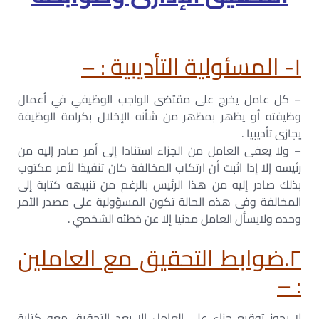
١- المسئولية التأديبية : –
– كل عامل يخرج على مقتضى الواجب الوظيفي في أعمال
وظيفته أو يظھر بمظھر من شأنه الإخلال بكرامة الوظيفة
يجازى تأديبيا .
– ولا يعفى العامل من الجزاء استنادا إلى أمر صادر إليه من
رئيسه إلا إذا اثبت أن ارتكاب المخالفة كان تنفيذا لأمر مكتوب
بذلك صادر إليه من ھذا الرئيس بالرغم من تنبيھه كتابة إلى
المخالفة وفى ھذه الحالة تكون المسؤولية على مصدر الأمر
وحده ولايسأل العامل مدنيا إلا عن خطئه الشخصي .
٢.ضوابط التحقيق مع العاملين
: –
لا يجوز توقيع جزاء على العامل إلا بعد التحقيق معه كتابة