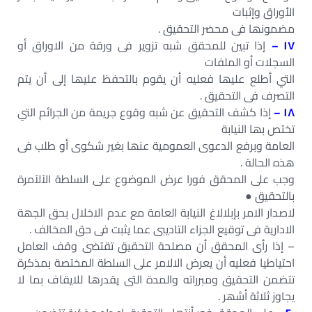
الأوراق وإثبات
مضمونھا فى محضر التحقيق .
١٧ –
إذا تبين للمحقق شبه تزوير فى ورقة من الاوراق أو
السجلات أو الملفات
التي أطلع عليھا فعليه أن يقوم بالتحفظ عليھا إلى أن يتم
التصرف فى التحقيق .
١٨ –
إذا كشف التحقيق عن شبه وقوع جريمة من الجرائم التي
تختص بھا النيابة
العامة وبرفع الدعوى العمومية عنھا بغير شكوى أو طلب فى
ھذه الحالة .
وجب على المحقق فورا عرض الموضوع على السلطة الآلآمرة
بالتحقيق ●
لاصدار الامر بإبلالاغ النيابة العامة مع عدم الاخلال بحق الجھة
الادارية فى توقيع الجزاء التاديبى عما يثبت فى حق المخالف .
– إذا رأى المحقق أن مصلحة التحقيق تقتضى وقف العامل
احتياطيا فعليه أن يعرض الالامر على السلطة المختصة بمذكرة
تتضمن التحقيق ومبرراته والمدة التى يقدرھا للايقاف بما لا
يجاوز ثلاثة أشھر .