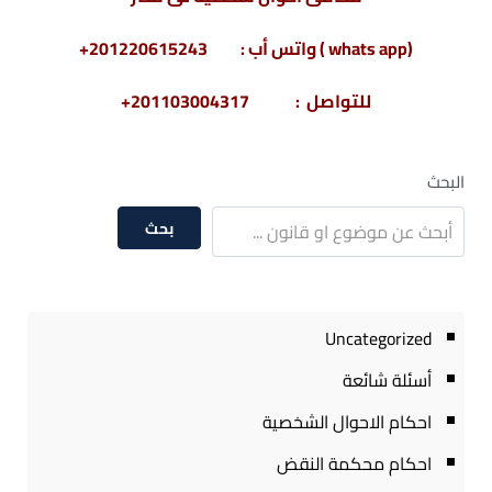
(whats app ) واتس أب : 201220615243+
للتواصل : 201103004317+
البحث
بحث
Uncategorized
أسئلة شائعة
احكام الاحوال الشخصية
احكام محكمة النقض