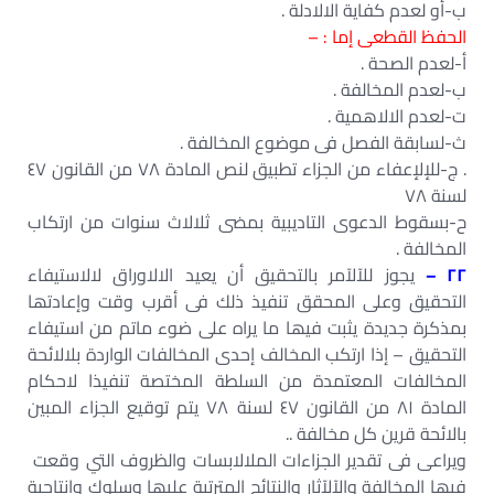
ب-أو لعدم كفاية الالادلة .
الحفظ القطعى إما : –
أ-لعدم الصحة .
ب-لعدم المخالفة .
ت-لعدم الالاھمية .
ث-لسابقة الفصل فى موضوع المخالفة .
. ج-للإلإعفاء من الجزاء تطبيق لنص المادة ٧٨ من القانون ٤٧
لسنة ٧٨
ح-بسقوط الدعوى التاديبية بمضى ثلالاث سنوات من ارتكاب
المخالفة .
٢٢ –
يجوز للآلآمر بالتحقيق أن يعيد الالاوراق لالاستيفاء
التحقيق وعلى المحقق تنفيذ ذلك فى أقرب وقت وإعادتھا
بمذكرة جديدة يثبت فيھا ما يراه على ضوء ماتم من استيفاء
التحقيق – إذا ارتكب المخالف إحدى المخالفات الواردة بلالائحة
المخالفات المعتمدة من السلطة المختصة تنفيذا لاحكام
المادة ٨١ من القانون ٤٧ لسنة ٧٨ يتم توقيع الجزاء المبين
بالائحة قرين كل مخالفة ..
ويراعى فى تقدير الجزاءات الملالابسات والظروف التي وقعت
فيھا المخالفة والآلآثار والنتائج المترتبة عليھا وسلوك وإنتاجية