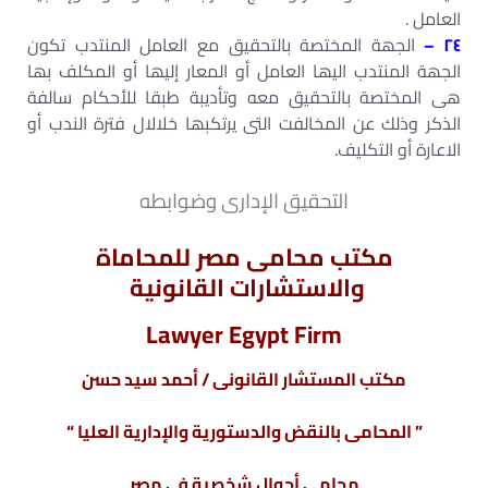
العامل .
٢٤ –
الجھة المختصة بالتحقيق مع العامل المنتدب تكون
الجھة المنتدب اليھا العامل أو المعار إليھا أو المكلف بھا
ھى المختصة بالتحقيق معه وتأديبة طبقا للأحكام سالفة
الذكر وذلك عن المخالفت التى يرتكبھا خلالال فترة الندب أو
الاعارة أو التكليف.
التحقيق الإدارى وضوابطه
مكتب محامى مصر للمحاماة
والاستشارات القانونية
Lawyer Egypt Firm
مكتب المستشار القانونى / أحمد سيد حسن
” المحامى بالنقض والدستورية والإدارية العليا “
محامى أحوال شخصية فى مصر