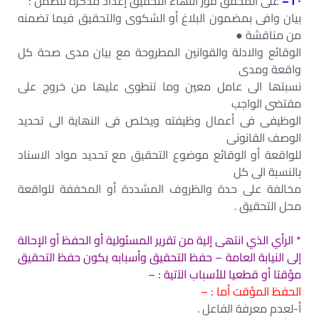
٢٠ –
على المحقق فور أنتھاء التحقيق إعداد مذكرة تتضمن :
بيان وافى بمضمون البلاغ أو الشكوى والتحقيق فيما تضمنه
من مناقشة ●
الوقائع والادلة والقوانين المطروحة مع بيان مدى صحة كل
واقعة ومدى
نسبتھا الى عامل معين وما تنطوى عليھا من خروج على
مقتضى الواجب
الوظيفى فى أعمال وظيفته ويخلص فى النھاية الى تحديد
الوصف القانونى
للواقعة أو الوقائع موضوع التحقيق مع تحديد مواد الاسناد
بالنسبة الى كل
مخالفة على حدة والظروف المشددة أو المخففة للواقعة
محل التحقيق .
* الرأي الذي انتھى إلية من تقرير المسئولية أو الحفظ أو الإحالة
إلى النيابة العامة – حفظ التحقيق وأسبابه يكون حفظ التحقيق
مؤقتا أو قطعيا للأسباب الآتية : –
الحفظ المؤقت أما : –
أ-لعدم معرفة الفاعل .