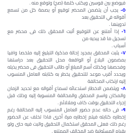
فيوضع بين قوسين ويكتب كلمة (صح) وتوقع منه .
٥-
يجب أن يتضمن المحضر توقيع أو بصمة كل من تسمع
أقواله في التحقيق بعد
تدوينھا .
٦-
إذا أمتنع عن التوقيع أثبت المحقق ذلك فى محضر مع
تسجيل ما قد يبديه من
أسباب .
٧-
يثبت المحقق بمجرد إحالة مذكرة التبليغ إليه ملخصا وافيا
بمضمون البلاغ أو الواقعة محل التحقيق بعد دراستھا
وفحصھا وكذلك أسم المبلغ أو طالب التحقيق فى محضر يذيله
ويحدد أقرب موعد للتحقيق يخطر به كتابته العامل المنسوب
إليه ارتكاب المخالفة
٨-
ويتضمن الاخطار استدعائه لسماع أقواله مع تحديد الزمان
والمكان واسم المحقق والمخالفة المنسوبة إليه وذلك قبل
إجراء التحقيق بوقت كاف وملالائم .
٩-
فى حاله عدم حضور العامل المنسوب إليه المخالفة رغم
إخطاره كتابته فيتم إخطاره مرة أخرى فاذا تخلف عن الحضور
رغم ذلك فعلى المحقق استكمال التحقيق والبت فيه حتى ولو
بقيام المسئولية ضد المخالف الممتنع .