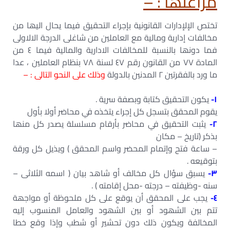
مراعتھا : –
تختص الإلإدارات القانونية بإجراء التحقيق فيما يحال اليھا من
مخالفات إدارية ومالية مع العاملين من شاغلى الدرجة الالاولى
فما دونھا بالنسبة للمخالفات الادارية والمالية فيما ٤ من
المادة ٧٧ من القانون رقم ٤٧ لسنة ٧٨ بنظام العاملين ، عدا
ما ورد بالفقرتين ٢ المدنين بالدولة
وذلك على النحو التالى : –
١-
يكون التحقيق كتابة وبصفة سرية .
يقوم المحقق بتسجل كل إجراء يتخذه في محاضر أولا بأول
٢-
يثبت التحقيق في محاضر بأرقام مسلسلة يصدر كل منھا
بذكر (تاريخ – مكان
– ساعة فتح وإتمام المحضر واسم المحقق ) ويذيل كل ورقة
بتوقيعه .
٣-
يسبق سؤال كل مخالف أو شاھد بيان ( اسمه الثلاثى –
سنه -وظيفته – درجته -محل إقامته ) .
٤-
يجب على المحقق أن يوقع على كل ملحوظة أو مواجھة
تتم بين الشھود أو بين الشھود والعامل المنسوب إليه
المخالفة ويكون ذلك دون تحشير أو شطب وإذا وقع خطا