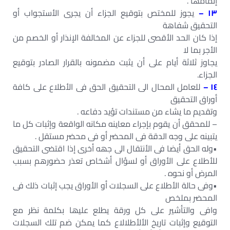
إتمامھا .
١٣ –
يجوز للمختص بتوقيع الجزاء أن يجرى الأستجواب أو
التحقيق شفاھة
إذا كان الحد الأقصى للجزاء عن المخالفة الإنذار أو الخصم من
الأجر بما لا
يجاوز ثلاثة أيام على أن يثبت مضمونه بالقرار الصادر بتوقيع
الجزاء.
١٤ –
للعامل المحال الى التحقيق الحق فى الأطلاع على كافة
أوراق التحقيق
وتقديم ما يشاء من مستندات تؤيد دفاعه .
– للمحقق أن يقوم بإجراء معاينه مكانه الواقعة وإثبات كل ما
يتبينه على وجه الدقة فى المحضر أو فى محضر مستقل .
•وله الحق أيضا فى الأنتقال الى جھه أخرى إذا اقتضى التحقيق
للأطلاع على الأوراق أو لسؤال أشخاص تعذر حضورھم بسبب
المرض أو نحوه .
•وفى حالة الأطلاع على السجلات أو الأوراق يجب إثبات ذلك فى
المحضر بملخص
وافى والتأشير على كل ورقة يطلع عليھا بكلمة نظر مع
التوقيع وإثبات تاريخ الألأطلالاع كما يمكن ضم تلك السجلات