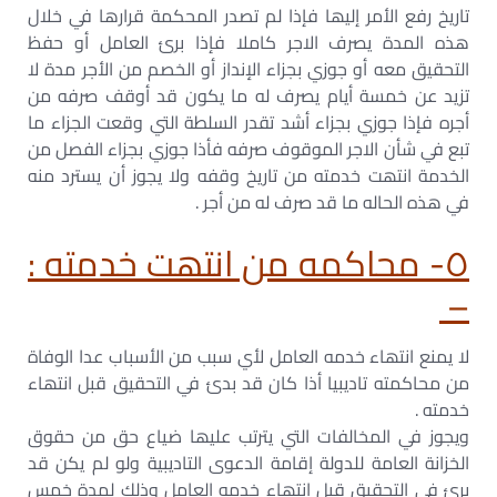
تاريخ رفع الأمر إليھا فإذا لم تصدر المحكمة قرارھا في خلال
ھذه المدة يصرف الاجر كاملا فإذا برئ العامل أو حفظ
التحقيق معه أو جوزي بجزاء الإنداز أو الخصم من الأجر مدة لا
تزيد عن خمسة أيام يصرف له ما يكون قد أوقف صرفه من
أجره فإذا جوزي بجزاء أشد تقدر السلطة التي وقعت الجزاء ما
تبع في شأن الاجر الموقوف صرفه فأذا جوزي بجزاء الفصل من
الخدمة انتھت خدمته من تاريخ وقفه ولا يجوز أن يسترد منه
في ھذه الحاله ما قد صرف له من أجر .
٥- محاكمه من انتھت خدمته :
–
لا يمنع انتھاء خدمه العامل لأي سبب من الأسباب عدا الوفاة
من محاكمته تاديبيا أذا كان قد بدئ في التحقيق قبل انتھاء
خدمته .
ويجوز في المخالفات التي يترتب عليھا ضياع حق من حقوق
الخزانة العامة للدولة إقامة الدعوى التاديبية ولو لم يكن قد
برئ في التحقيق قبل انتھاء خدمه العامل وذلك لمدة خمس