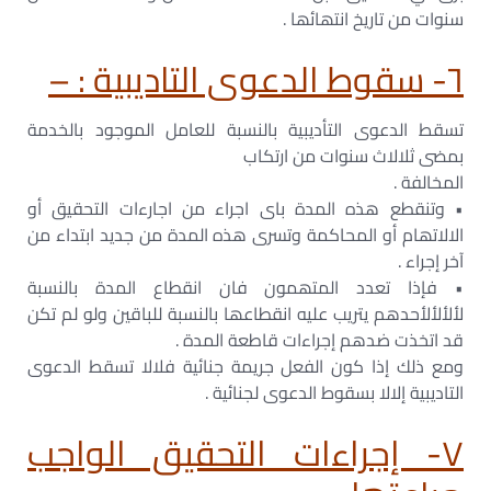
سنوات من تاريخ انتھائھا .
٦- سقوط الدعوى التاديبية : –
تسقط الدعوى التأديبية بالنسبة للعامل الموجود بالخدمة
بمضى ثلالاث سنوات من ارتكاب
المخالفة .
• وتنقطع ھذه المدة باى اجراء من اجارءات التحقيق أو
الالاتھام أو المحاكمة وتسرى ھذه المدة من جديد ابتداء من
آخر إجراء .
• فإذا تعدد المتھمون فان انقطاع المدة بالنسبة
لألألألأحدھم يتريب عليه انقطاعھا بالنسبة للباقين ولو لم تكن
قد اتخذت ضدھم إجراءات قاطعة المدة .
ومع ذلك إذا كون الفعل جريمة جنائية فلالا تسقط الدعوى
التاديبية إلالا بسقوط الدعوى لجنائية .
٧- إجراءات التحقيق الواجب