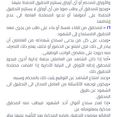
والأوراق للمحضر أو أى أوراق يستلزم التحقيق التحفظ عليھا.
•ويجوز للمحقق أن يطلب صورا من أى أوراق لا يستلزم التحقيق
التحفظ على أصولھا أو تدعو المصلحة العامة الى عدم
إرفاقھا.
١٦ –
للمحقق من تلقاء نفسة أو بناء على طلب من يجرى معه
التحقيق الالاستماع إلى الشھود .
•ويجب على كل من يدعى لسماع شھادته من العاملين أن
يبادر الى ذلك فإن امتنع عن الحضور أو تخلف يعتبر ذلك التصرف
منه خروجا على متقضى الواجب الوظيفى .
•أما إذا كان الشاھد من العاملين بجھة إدارية أخرى فيجوز
للمحقق إحاله الأوراق الى النيابة الأدارية إذا اقتضت مصلحة
التحقيق ذلك
•وعند امتناع الشاھد عن التوقيع يثبت ذلك بالمحضر وسببه.
•ويكون توجھه الألأسئلة من العامل المحال الى التحقيق الى
الشھود عن طريق
المحقق .
•إذا تعذر سماع أقوال أحد الشھود فيطلب منه المحقق
مذكرة بمعلوماته عن
الوقائع موضوع التحقيق وتضم المذكرة بعد التأشير عليھا بنظر