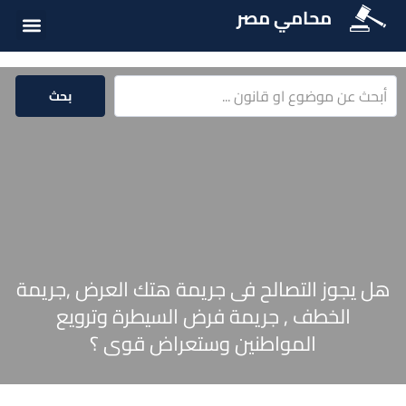
محامي مصر
أسئلة شائع
الخدمات الق
المكتبة الق
بحث
هل يجوز التصالح فى جريمة هتك العرض ,جريمة
الخطف , جريمة فرض السيطرة وترويع
المواطنين وستعراض قوى ؟