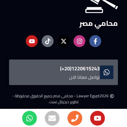
محامي مصر
1220615243(20+)
تواصل معانا الان
2026
Lawyer Egypt - محامى مصر.
جميع الحقوق محفوظة -
تطوير ديجيتال نست.