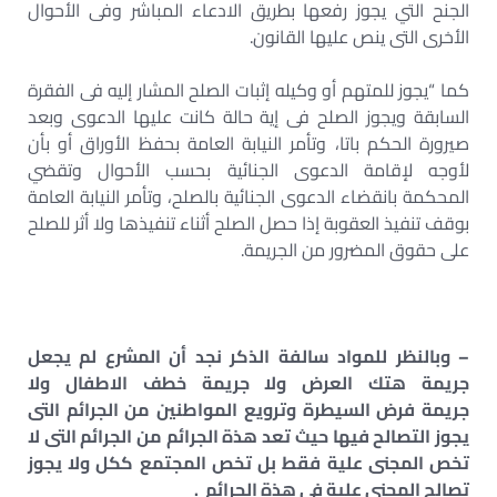
الجنح التي يجوز رفعها بطريق الادعاء المباشر وفى الأحوال
الأخرى التى ينص عليها القانون.
كما “يجوز للمتهم أو وكيله إثبات الصلح المشار إليه فى الفقرة
السابقة ويجوز الصلح فى إية حالة كانت عليها الدعوى وبعد
صيرورة الحكم باتا، وتأمر النيابة العامة بحفظ الأوراق أو بأن
لأوجه لإقامة الدعوى الجنائية بحسب الأحوال وتقضي
المحكمة بانقضاء الدعوى الجنائية بالصلح، وتأمر النيابة العامة
بوقف تنفيذ العقوبة إذا حصل الصلح أثناء تنفيذها ولا أثر للصلح
على حقوق المضرور من الجريمة.
– وبالنظر للمواد سالفة الذكر نجد أن المشرع لم يجعل
جريمة هتك العرض ولا جريمة خطف الاطفال ولا
جريمة فرض السيطرة وترويع المواطنين من الجرائم التى
يجوز التصالح فيها حيث تعد هذة الجرائم من الجرائم التى لا
تخص المجنى علية فقط بل تخص المجتمع ككل ولا يجوز
تصالح المجنى علية فى هذة الجرائم .