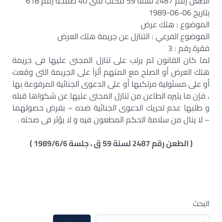
الطعن رقم 2487 لسنة 59 مكتب فنى 40 صفحة رقم 618
بتاريخ 06-06-1989
الموضوع : هتك عرض
الموضوع الفرعي : التنازل عن جريمة هتك العرض
فقرة رقم : 3
لما كان القانون لم يرتب على تنازل المجنى عليها فى جريمة
هتك العرض أو الصلح مع المتهم أثراً على الجريمة التى وقعت
أو على مسئولية مرتكبها أو على الدعوى الجنائية المرفوعة بها
، فإن ما يثيره الطاعن من تنازل المجنى عليها عن شكواها قبله
و طلبها عدم تحريك الدعوى الجنائية ضده – بفرض حصولهما
– لا ينال من سلامة الحكم المطعون فيه و لا يؤثر فى صحته .
( الطعن رقم 2487 لسنة 59 ق ، جلسة 1989/6/6 )
البحث