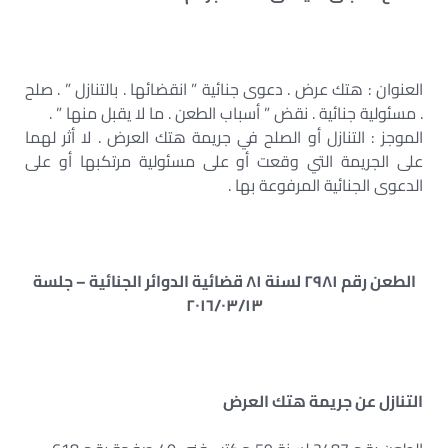
العنوان : هتك عرض . دعوى جنائية ” انقضائها . بالتنازل ” . صلح
. مسئولية جنائية . نقض ” أسباب الطعن . ما لا يقبل منها ” .
الموجز : التنازل أو الصلح في جريمة هتك العرض . لا أثر لهما
على الجريمة التي وقعت أو على مسئولية مرتكبها أو على
الدعوى الجنائية المرفوعة بها .
الطعن رقم ٢٩٨١ لسنة ٨١ قضائية الدوائر الجنائية – جلسة
٢٠١٦/٠٣/١٣
التنازل عن جريمة هتك العرض