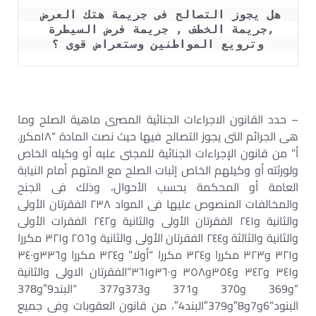
هل يجوز التصالح فى جريمة هتك العرض 
,جريمة الخطف , جريمة فرض السيطرة 
وترويع المواطنين وستعراض قوى ؟
– حدد القانون الاجراءات الجنائية المصرى ماهية الصلح وما
هى الجرائم التى يجوز التصالح فيها حيث نصت المادة “١٨مكرر.
أ” من قانون الإجراءات الجنائية للمجنى عليه أو وكيله الخاص
ولورثته أو وكيلهم الخاص إثبات الصلح مع المتهم أمام النيابة
العامة أو المحكمة بحسب الأحوال، وذلك فى الجنح
والمخالفات المنصوص عليها فى المواد ٢٣٨ الفقرتان الأولى
والثانية و٢٤١ الفقرتان الأولى والثانية و٢٤٢ الفقرات الأولى
والثانية والثالثة و٢٤٤ الفقرتان الأولى والثانية و٢٥٦ و٣٢١ مكررا
و٣٢١ و٣٢٣ مكررا و٣٢٤ مكررا “أولا” و٣٢٤ مكررا و٣٣٦و٣٤٠
و٣٤١ و٣٤٢ و٣٥٤و٣٥٨ و٣٦٠و٣٦١”الفقرتان الاولى والثانية
“و369 و370 و371 و373و377 “البند9″و378
البنود”6و7و8″و379″البند4″، من قانون العقوبات وفى جميع