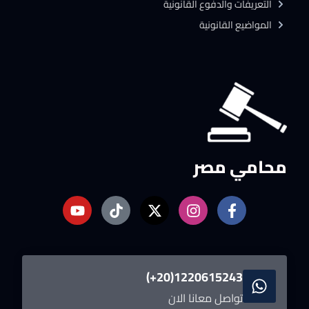
التعريفات والدفوع القانونية
المواضيع القانونية
محامي مصر
1220615243(20+)
تواصل معانا الان