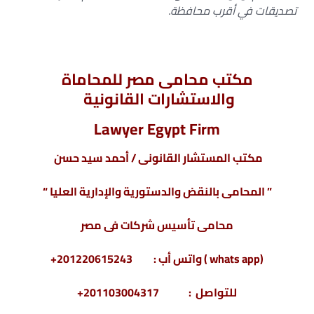
تصديقات في أقرب محافظة.
مكتب محامى مصر للمحاماة
والاستشارات القانونية
Lawyer Egypt Firm
مكتب المستشار القانونى / أحمد سيد حسن
” المحامى بالنقض والدستورية والإدارية العليا “
محامى تأسيس شركات فى مصر
(whats app ) واتس أب : 201220615243+
للتواصل : 201103004317+