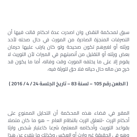
سبق لمحكمة النقض وان اصدرت عدة احكام قالت فيها أن
التصرفات المنجزة الصادرة من المورث في حال صحته لأحد
ورثته أو لغيرهم تكون صحيحة ولو كان يترتب عليها حرمان
بعض ورثته أو التقليل من أنصبتهم في الميراث لأن التوريث لا
يقوم إلا على ما يخلفه المورث وقت وفاته، أما ما يكون قد
خرج من ماله حال حياته فلا حق للورثة فيه،
( الطعن رقم 105 – لسنة 83 – تاريخ الجلسة 24 / 4 / 2016 )
المقرر في قضاء هذه المحكمة أن التحايل الممنوع على
أحكام الإرث -لتعلق الإرث بالنظام العام – هو ما كان متصلا
بقواعد التوريث وأحكامه المعتبرة شرعا كاعتبار شخص وارثا
وهو في الحقيقة غير وارث أو العكس وكذلك ما يتفرع عن هذا