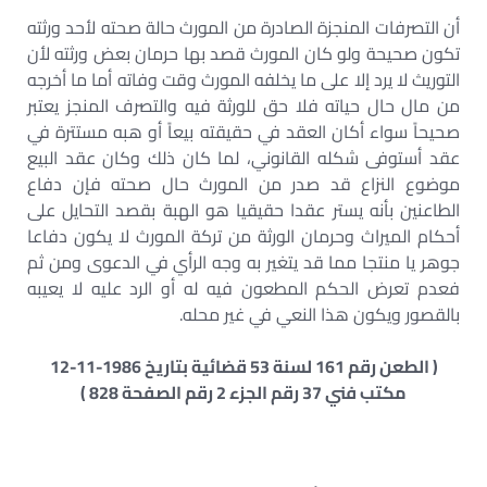
أن التصرفات المنجزة الصادرة من المورث حالة صحته لأحد ورثته
تكون صحيحة ولو كان المورث قصد بها حرمان بعض ورثته لأن
التوريث لا يرد إلا على ما يخلفه المورث وقت وفاته أما ما أخرجه
من مال حال حياته فلا حق للورثة فيه والتصرف المنجز يعتبر
صحيحاً سواء أكان العقد في حقيقته بيعاً أو هبه مستترة في
عقد أستوفى شكله القانوني، لما كان ذلك وكان عقد البيع
موضوع النزاع قد صدر من المورث حال صحته فإن دفاع
الطاعنين بأنه يستر عقدا حقيقيا هو الهبة بقصد التحايل على
أحكام الميراث وحرمان الورثة من تركة المورث لا يكون دفاعا
جوهر يا منتجا مما قد يتغير به وجه الرأي في الدعوى ومن ثم
فعدم تعرض الحكم المطعون فيه له أو الرد عليه لا يعيبه
بالقصور ويكون هذا النعي في غير محله.
( الطعن رقم 161 لسنة 53 قضائية بتاريخ 1986-11-12
مكتب فني 37 رقم الجزء 2 رقم الصفحة 828 )