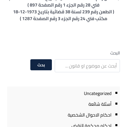
فني 28 رقم الجزء 1 رقم الصفحة 897 )
( الطعن رقم 239 لسنة 38 قضائية بتاريخ 1973-12-18
مكتب فني 24 رقم الجزء 3 رقم الصفحة 1287 )
البحث
بحث
Uncategorized
أسئلة شائعة
احكام الاحوال الشخصية
احكام محكمة النقض