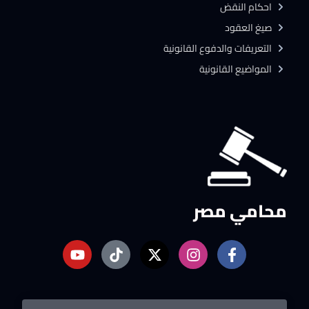
احكام النقض
صيغ العقود
التعريفات والدفوع القانونية
المواضيع القانونية
محامي مصر