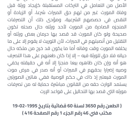
الأصل من التعامل في التركات المستقبلة كإيجاد ورثة قبل
وفاة المورث غير من لهم حق الميراث شرعا، أو الزيادة أو
النقص في حصصهم الشرعية، ومؤدى ذلك أن التصرفات
المنجزه الصادرة من المورث لأحد ورثته حال صحته تكون
صحيحة ولو كان المورث قد قصد بها حرمان بعض ورثته أو
التقليل من أنصبتهم في الميراث، لأن التوريث لا يقوم إلا على ما
يخلفه المورث وقت وفاته أما ما يكون قد خرج من ملكه حال
حياته فلا حق للورثة فيه – إلا إذا كان طعنهم على هذا التصرف
هو أنه وإن كان ظاهره بيعا منجزا إلا أنه في حقيقته يخفي
وصيه إضرارا بحقهم في الميراث أو أنه صدر في مرض موت
المورث فيعتبر إذ ذاك في حكم الوصية ففي هاتين الصورتين
يستمد الوارث حقه من القانون مباشرة حماية له من تصرفات
مورثه التي قصد بها التحاليل على قواعد الإرث
( الطعن رقم 3650 لسنة 60 قضائية بتاريخ 1995-02-19
مكتب فني 46 رقم الجزء 1 رقم الصفحة 416 )