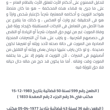
لتحايل الممنوع على أحكام الأرث لتعلق الأرث بالنظام العام – و
على ما جرى به قضاء هذه المحكمة – هو ما كان متصلاً
بقواعد التوريث و أحكامه المعتبرة شرعاً كإعتبار شخص وارثاً و
هو فى الحقيقة غير وارث أو العكس ، و كذلك ما يتفرع عن
هذا الأصل من التعامل فى التركات المستقبلة كإيجاد ورثة قبل
وفاة المورث غير من لهم حق الميراث شرعاً أو الزيادة أو النقص
فى حصصهم الشرعية ، و يترتب على هذا أن التصرفات المنجزة
الصادرة من المورث فى حالة صحته لأحد ورثته أو لغيرها تكون
صحيحة ، و لو كان يترتب عليها حرمان بعض ورثته أو التقليل من
أنصبتهم فى الميراث ، لأن التوريث لا يقوم إلا على ما يخلفه
المورث وقت وفاته . أما ما يكون قد خرج من ماله حال حياته
فلا حق للورثة فيه
( الطعن رقم 599 لسنة 50 قضائية بتاريخ 1983-12-15
مكتب فني 34 رقم الجزء 2 رقم الصفحة 1833 )
( الطعن رقم 36 لسنة 43 قضائية بتاريخ 1977-04-05 مكتب