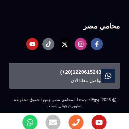
محامي مصر
1220615243(20+)
تواصل معانا الان
2026
Lawyer Egypt - محامى مصر.
جميع الحقوق محفوظة -
تطوير ديجيتال نست.