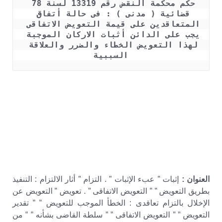
حكم محكمة النقض رقم 13319 لسنة 78 
قضائية ( مدنى ) : فى حالة أتفاق 
المتعاقدين على قيمة التعويض الاتفاقى 
يجب على الدائن أثبات الاركان الموجبة 
لهذا التعويض الخطاء والضرر والعلاقة 
السببية
– التعويض عن التأخير في التنفيذ – دعوى تعويض عن إخلال
بالتزام تعاقدي – التعويض الاتفاقي والشرط الجزائي
– شروط استحقاق الشرط الجزائي في القانون المصري –
التعويض القضائي والتعويض الاتفاقي – رفع دعوى الشرط
الجزائي
– الشرط الجزائي في القانون المدني المصري- أحكام نقض
في التعويض الاتفاقي
العنوان :
إثبات ” عبء الإثبات ” . التزام ” أثار الالتزام : التنفيذ
بطريق التعويض ” ” التعويض الاتفاقى ” . تعويض ” التعويض عن
الإخلال بالتزام تعاقدى : الخطأ الموجب للتعويض ” ” تقدير
التعويض ” ” التعويض الاتفاقى ” ” سلطة القاضى بشأنه ” ” من