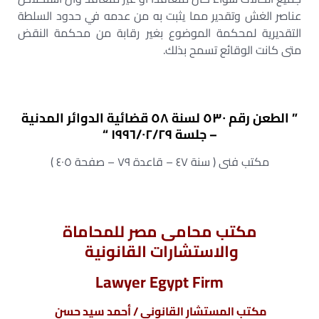
عناصر الغش وتقدير مما يثبت به من عدمه في حدود السلطة
التقديرية لمحكمة الموضوع بغير رقابة من محكمة النقض
متى كانت الوقائع تسمح بذلك.
” الطعن رقم ٥٣٠ لسنة ٥٨ قضائية الدوائر المدنية
– جلسة ١٩٩٦/٠٢/٢٩ “
مكتب فنى ( سنة ٤٧ – قاعدة ٧٩ – صفحة ٤٠٥ )
مكتب محامى مصر للمحاماة
والاستشارات القانونية
Lawyer Egypt Firm
مكتب المستشار القانونى / أحمد سيد حسن