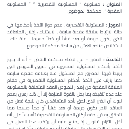
العنوان :
مسئولية ” المسئولية التقصيرية ” ” المسئولية
العقدية ” . محكمة الموضوع .
الموجز :
المسئولية التقصيرية . عدم جواز الأخذ بأحكامها في
حالة الارتباط بعلاقة عقدية سابقة . الاستثناء ، إخلال المتعاقد
الذى يكون جريمة أو يعد غشاً أو خطأ جسيما . علة ذلك .
استخلاص عناصر الغش من سلطة محكمة الموضوع .
القاعدة :
المقرر – في قضاء محكمة النقض – أنه لا يجوز
الأخذ بأحكام المسئولية التقصيرية في دعوى التعويض التى
يرتبط فيها المضرور مع المسئول عنه بعلاقة عقدية سابقة
كما يترتب على الأخذ بأحكام المسئولية التقصيرية في مقام
العلاقة العقدية من إهدار لنصوص العقد المتعلقة بالمسئولية
عند عدم تنفيذه بما يخل بالقوة الملزمة إلا أن ذلك رهين بعدم
ثبوت أن الضرر الذى لحق بأحد المتعاقدين كان نتيجة فعل من
العاقد الآخر يكون جريمة أو يعد غشاً أو خطأ جسيما مما
تتحقق به في حقه أركان المسئولية التقصيرية تأسيساً على أنه
أخل بالتزام قانونى إذ يمتنع عليه أن يرتكب هذا الفعل في
جميع الحالات سواء كان متعاقدا أو غير متعاقد وأن استخلاص