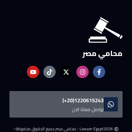
محامي مصر
1220615243(20+)
تواصل معانا الان
2026
Lawyer Egypt - محامى مصر.
جميع الحقوق محفوظة -