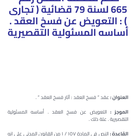
665 لسنة 79 قضائية ( تجارى
) : التعويض عن فسخ العقد .
أساسه المسئولية التقصيرية
– شروط فسخ العقد في القانون المدني المصري pdf –
التعويض عن فسخ عقد البيع – فسخ العقد pdf – آثار فسخ
العقد
– أحكام نقض في فسخ العقد – فسخ العقد لاستحالة
التنفيذ – بحث عن فسخ العقد – العقود الملزمة للجانبين في
القانون المصري
العنوان :
عقد ” فسخ العقد : آثار فسخ العقد ” .
الموجز :
التعويض عن فسخ العقد . أساسه المسئولية
التقصيرية . علة ذلك .
القاعدة :
النص في المادة ١٥٧ / ١ من القانون المدنى على انه