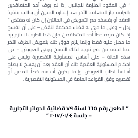
” في العقود الملزمة للجانبين إذا لم يوف أحد المتعاقدين
بالتزامه جاز للمتعاقد الآخر بعد إعذاره المدين أن يطالب بتنفيذ
العقد أو بفسخه مع التعويض في الحالتين إن كان له مقتض ”
يدل – وعلى ما جرى به قضاء محكمة النقض – على أن الفسخ
إذا كان مرده خطأ أحد المتعاقدين فإن هذا الطرف لا يلزم برد
ما حصل عليه فقط وإنما يلزم فوق ذلك بتعويض الطرف الآخر
عما لحقه من ضرر نتيجة لذلك الفسخ ويبنى التعويض – في
هذه الحالة – على أساس المسئولية التقصيرية وليس على
احكام المسئولية العقدية ذلك أن العقد بعد أن يفسخ لا يصلح
أساساً لطلب التعويض وإنما يكون أساسه خطأ المدين أو
تقصيره وفق القواعد العامة في المسئولية التقصيرية .
” الطعن رقم ٦٦٥ لسنة ٧٩ قضائية الدوائر التجارية
– جلسة ٢٠١٧/٠١/٠٤ “