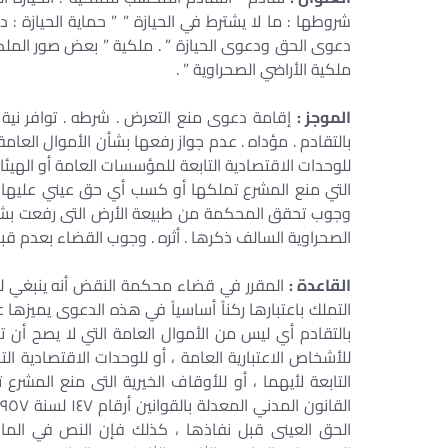
شروطها : ما لا يشترط في الحيازة ” ” حماية الحيازة : د
دعوى الحق ودعوى الحيازة ” . ملكية ” بعض صور الملكية
ملكية الأراضي الصحراوية ” .
الموجز :
إقامة دعوى منع التعرض . شرطه . توافر نية ا
بالتقادم . مؤداه . عدم جواز رفعها بشأن الأموال العامة
للوحدات الاقتصادية التابعة للمؤسسات العامة أو الهيئات
التي منع المشرع تملكها أو كسب أي حق عيني عليها أ
وجوب تحقق المحكمة من طبيعة الأرض التى رفعت بشأنها
الصحراوية السالف ذكرها . أثره . وجوب القضاء بعدم قب
القاعدة :
المقرر في قضاء محكمة النقض أنه ينبغي لم
التملك باعتبارها ركناً أساسياً في هذه الدعوى يميزها 
بالتقادم أي ليس من الأموال العامة التي لا يصح أن ت
للأشخاص الاعتبارية العامة ، أو للوحدات الاقتصادية ا