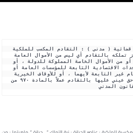
حكم محكمة النقض رقم 6960 لسنة 74 قضائية ( مدنى ) : التقادم المكسب للملكية 
شرطة ...  أن يكون العقار مما يجوز تملكه بالتقادم أي ليس من الأموال العامة 
التي لا يصح أن تكون محلاً لحق خاص ، أو من الأموال الخاصة المملوكة للدولة ، أو 
للأشخاص الاعتبارية العامة ، أو للوحدات الاقتصادية التابعة للمؤسسات العامة أو 
الهيئات العامة وشركات القطاع العام غير التابعة لأيهما ، أو للأوقاف الخيرية 
التى منع المشرع تملكها أو كسب أى حق عيني عليها بالتقادم عملاً بالمادة ٩٧٠ من 
انون المدني
ل الحيازة تورث – شروط اكتساب الملكية بالتقـادم – كيفية إثبات وضع
اليد
 – هل تسقط الملكية بالتقـادم – شروط وضع اليد على العقار
كسبة للملكية : عناصر الحيازة : نية التملك ” . حيازة ” ماهيتها : من