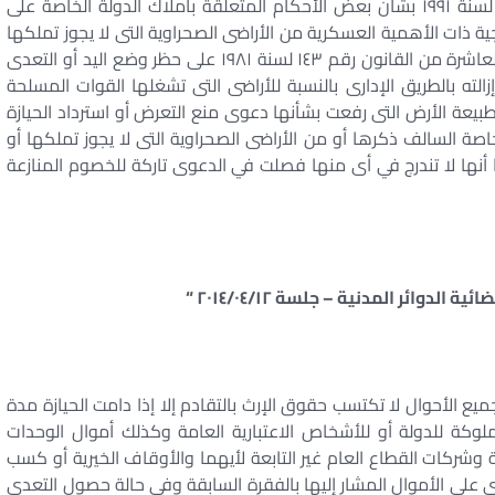
المستبدلة بالمادتين الثانية والثامنة من القانون رقم٧ لسنة ١٩٩١ بشأن بعض الأحكام المتعلقة بأملاك الدولة الخاصة على
ة ذات الأهمية العسكرية من الأراضى الصحراوية التى لا يجوز تملكها
، ووضع القواعد الخاصة بهذه المناطق ، وفى المادة العاشرة من القانون رقم ١٤٣ لسنة ١٩٨١ على حظر وضع اليد أو التعدى
الته بالطريق الإدارى بالنسبة للأراضى التى تشغلها القوات المسلحة
ة الأرض التى رفعت بشأنها دعوى منع التعرض أو استرداد الحيازة
خاصة السالف ذكرها أو من الأراضى الصحراوية التى لا يجوز تملكها أو
أنها لا تندرج في أى منها فصلت في الدعوى تاركة للخصوم المنازعة
ع الأحوال لا تكتسب حقوق الإرث بالتقادم إلا إذا دامت الحيازة مدة
ملوكة للدولة أو للأشخاص الاعتبارية العامة وكذلك أموال الوحدات
ة وشركات القطاع العام غير التابعة لأيهما والأوقاف الخيرية أو كسب
ى على الأموال المشار إليها بالفقرة السابقة وفى حالة حصول التعدى