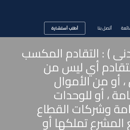
ائعة
أتصل بنا
أطلب أستشارة
69 لسنة 74 قضائية ( مدنى ) : التقادم المكسب
لتقادم أي ليس من
، أو من الأموال
مة ، أو للوحدات
عامة وشركات القطاع
نع المشرع تملكها أو