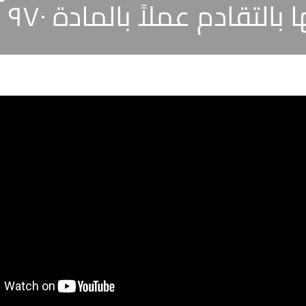
اً بالمادة ٩٧٠ من القانون المدني