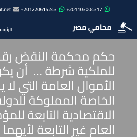
t.net
201220615243+
201103004317+
محامي مصر
الرئيسي
للملكية شرطة … أن يكون
الأموال العامة التي لا 
الخاصة المملوكة للدولة 
الاقتصادية التابعة للم
العام غير التابعة لأيهما