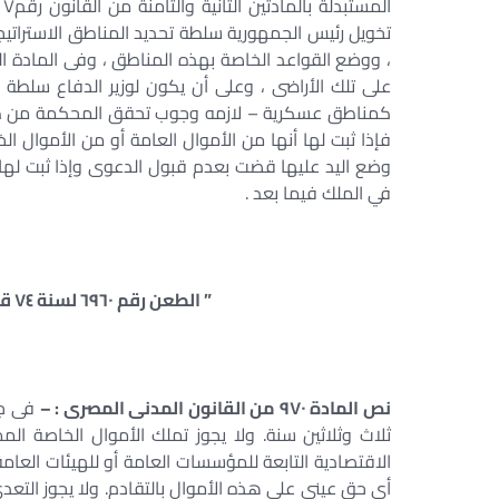
تخويل رئيس الجمهورية سلطة تحديد المناطق الاستراتيجي
على تلك الأراضى ، وعلى أن يكون لوزير الدفاع سلطة إز
كمناطق عسكرية – لازمه وجوب تحقق المحكمة من طبيع
فإذا ثبت لها أنها من الأموال العامة أو من الأموال ال
وضع اليد عليها قضت بعدم قبول الدعوى وإذا ثبت لها 
في الملك فيما بعد .
” الطعن رقم ٦٩٦٠ لسنة ٧٤ قضائية الدوائر المدنية – جلسة ٢٠١٤/٠٤/١٢ “
نص المادة ٩٧٠ من القانون المدنى المصرى : –
فى جمي
ثلاث وثلاثين سنة. ولا يجوز تملك الأموال الخاصة الم
الاقتصادية التابعة للمؤسسات العامة أو للهيئات العام
أى حق عينى على هذه الأموال بالتقادم. ولا يجوز التعد