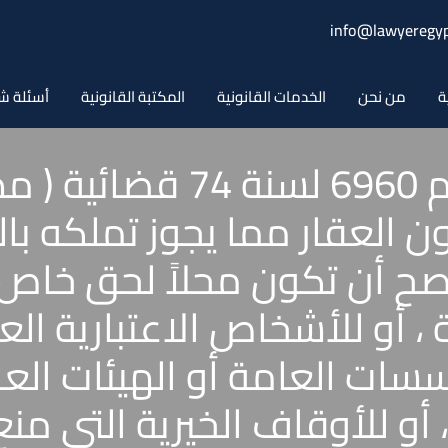
info@lawyeregyp
ة
من نحن
الخدمات القانونية
المكتبة القانونية
أسئلة ش
حكم محكمة النقض رقم 60
 العقار مما يجوز تملكه با
يصح أن تكون محلاً لحق خاص 
، أو للأشخاص الاعتبارية العا
ؤسسات العامة أو الهيئات ال
 ، أو للأوقاف الخيرية التى م