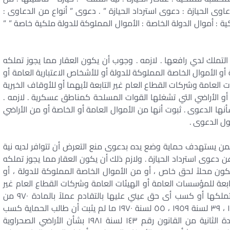
عاوى الحيازة : دعوى استرداد الحيازة ” . دعوى ” أنواع من الدعاوى :
 : أموال الدولة الخاصة : الأموال المملوكة للدولة ملكية خاصة ” ”
لتملك لدي رافعها . لازمه . وجوب أن يكون العقار مما يجوز تملكه
 أو الأموال الخاصة المملوكة للدولة أو للأشخاص الاعتبارية العامة أو
 العامة وشركات القطاع العام غير التابعة لأيهما أو للأوقاف الخيرية
و الأراضي التي تشغلها القوات المسلحة كمناطق عسكرية . لازمه .
 الدعوى . ثبوت أنها من الأموال العامة أو الخاصة أو من الأراضي
ول الدعوى .
ن يستهدف حماية وضع يده بدعوى منع التعرض أن تتوافر لديه نية
عن دعوى استرداد الحيازة . ولازم ذلك أن يكون العقار مما يجوز تملكه
كون محلاً لحق خاص ، أو من الأموال الخاصة المملوكة للدولة ، أو
لتابعة للمؤسسات العامة أو الهيئات العامة وشركات القطاع العام غير
التابعة لأيهما ، أو للأوقاف الخيرية التى منع المشرع تملكها أو كسب أى حق عيني عليها بالتقادم عملاً بالمادة ٩٧٠ من
القانون المدني المعدلة بالقوانين أرقام ١٤٧ لسنة ١٩٥٧ ، ٣٩ لسنة ١٩٥٩ ، ٥٥ لسنة ١٩٧٠ ما لم يثبت أن طالب الحماية كسب
الحق العينى قبل نفاذها ، كذلك فإن النص في المادة الثانية من القانون رقم ١٤٣ لسنة ١٩٨١ بشأن الأراضي الصحراوية