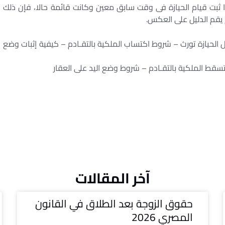
زير المختص حق إزالته إداريا. (٢) مادة ٩٧١ – إذا ثبت قيام الحيازة فى وقت سابق معين وكانت قائمة حالا، فإن ذلك
 يقم الدليل على العكس.
ل الحيازة تورث – شروط اكتساب الملكية بالتقـادم – كيفية إثبات وضع
سقط الملكية بالتقـادم – شروط وضع اليد على العقار
آخر المقالات
حقوق الزوجة بعد الطلاق في القانون
المصري 2026