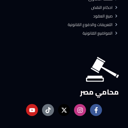
احكام النقض
صيغ العقود
التعريفات والدفوع القانونية
المواضيع القانونية
محامي مصر