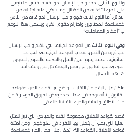
والنوع الثاني
يحدد واجب الإنسان نحو نفسه، فيبين ما ينبغي
على المرء الأخذ به من الفضائل وما ينبغي عليه اجتنابه من
الرذائل. أما النوع الثالث فهو واجب الإنسان نحو غيره من الناس،
كمساعدة المحتاجين واحترام حقوق الغير، ويسمى هذا النوعع
ب “أحكام المعاملات” .
وفي النوع الثالث
من القواعد الدينية، التي تنظم واجب الإنسان
نحو غيره من الناس، تتقارب القواعد الدينية مع القواعد
القانونية . فكما يحرم الدين القتل والسرقة والتعرض لحقوق
الغير، يعاقب القانون في نفس الوقت كل من يرتكب أحد
هذهه الأفعال.
ولكن على الرغم من التقارب الواضح بين قواعد الدين وقواعد
القانون إلا أنه يوجد في هذا الصدد بعض الفروق الجوهرية من
حيث النطاق والغاية والجزاء، ناقشنا ذلك فى .
قصد بقواعد الأخلاق مجموعة القيم والمبادئ التي تبرز المثل
العليا التي يجب أن يتحلى بها الأفراد في سلوكهم . ومن أمثلة
قواعد الأخلاق، القواعد التي تحض على فعل الخير كمساعدة