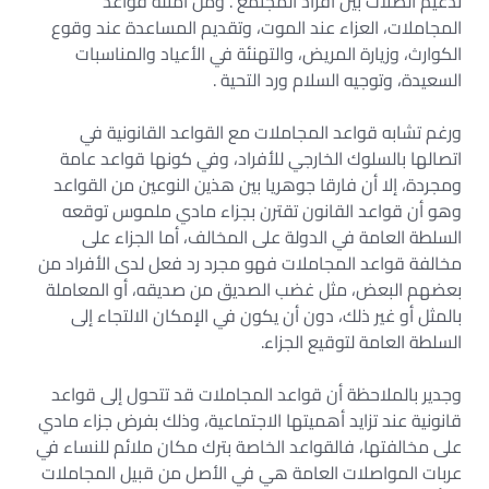
تدعيم الصلات بين أفراد المجتمع . ومن أمثلة قواعد
المجاملات، العزاء عند الموت، وتقديم المساعدة عند وقوع
الكوارث، وزيارة المريض، والتهنئة في الأعياد والمناسبات
السعيدة، وتوجيه السلام ورد التحية .
ورغم تشابه قواعد المجاملات مع القواعد القانونية في
اتصالها بالسلوك الخارجي للأفراد، وفي كونها قواعد عامة
ومجردة، إلا أن فارقا جوهريا بين هذين النوعين من القواعد
وهو أن قواعد القانون تقترن بجزاء مادي ملموس توقعه
السلطة العامة في الدولة على المخالف، أما الجزاء على
مخالفة قواعد المجاملات فهو مجرد رد فعل لدى الأفراد من
بعضهم البعض، مثل غضب الصديق من صديقه، أو المعاملة
بالمثل أو غير ذلك، دون أن يكون في الإمكان الالتجاء إلى
السلطة العامة لتوقيع الجزاء.
وجدير بالملاحظة أن قواعد المجاملات قد تتحول إلى قواعد
قانونية عند تزايد أهميتها الاجتماعية، وذلك بفرض جزاء مادي
على مخالفتها، فالقواعد الخاصة بترك مكان ملائم للنساء في
عربات المواصلات العامة هي في الأصل من قبيل المجاملات