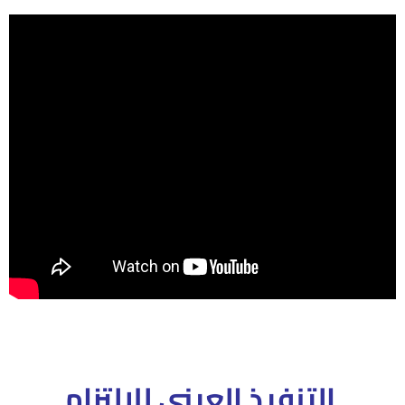
التنفيذ العينى للإلتزام