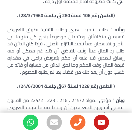
التي كانت مطروحة أمام محكمة أول درجة .
(الطعن رقم 106 لسنة 280 ق جلسة 28/3/1960) ،
وبأنه
” طلب التنفيذ العيني وطلب التنفيذ بطريق التعويض
قسيمان متكافئان ومتحدان موضوعاً يندرج كل منهما في
الأخر ويتقاسمان معاً تنفيذ الالتزام الأصلي ، فإذا كان الدائن قد
طلب رد المال عيناً وثبت للقاضي أن ذلك غير ممكن أو فيه
إرهاق للمدين فلا عليه أن حكم بتعويض يراعى في مقداره
قيمة المال وقت الحكم وما لحق الدائن من خسارة أو فاته من
كسب دون أن يعد ذلك من قضاء بما لم يطلبه الخصوم .
( الطعن رقم 1228 لسنة 67ق جلسة 24/6/2001) ،
وبأن
” مؤدى المواد 215/2 ، 216 ، 223 ، 224/2 من القانون
المدني أنه يجوز للمتعاقدين أن يحددا مقاماً قيمة التعويض
الواجب أداؤه عما قد ينجم من ضرر بسبب ( عدم التنفيذ ) التزام
من الالتزامات المنصوص عليها في العقد المبرم بينهما ويكون
التعويض في هذه الحالة تعويضاً عن عدم التنفيذ لا يجوز الجمع