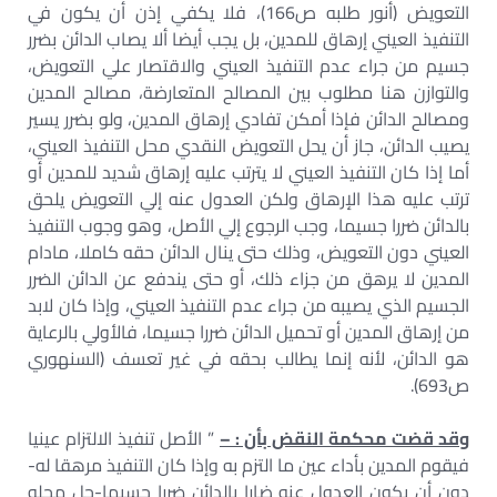
التعويض (أنور طلبه ص166)، فلا يكفي إذن أن يكون في
التنفيذ العيني إرهاق للمدين، بل يجب أيضا ألا يصاب الدائن بضرر
جسيم من جراء عدم التنفيذ العيني والاقتصار علي التعويض،
والتوازن هنا مطلوب بين المصالح المتعارضة، مصالح المدين
ومصالح الدائن فإذا أمكن تفادي إرهاق المدين، ولو بضرر يسير
يصيب الدائن، جاز أن يحل التعويض النقدي محل التنفيذ العيني،
أما إذا كان التنفيذ العيني لا يترتب عليه إرهاق شديد للمدين أو
ترتب عليه هذا الإرهاق ولكن العدول عنه إلي التعويض يلحق
بالدائن ضررا جسيما، وجب الرجوع إلي الأصل، وهو وجوب التنفيذ
العيني دون التعويض، وذلك حتى ينال الدائن حقه كاملا، مادام
المدين لا يرهق من جزاء ذلك، أو حتى يندفع عن الدائن الضرر
الجسيم الذي يصيبه من جراء عدم التنفيذ العيني، وإذا كان لابد
من إرهاق المدين أو تحميل الدائن ضررا جسيما، فالأولي بالرعاية
هو الدائن، لأنه إنما يطالب بحقه في غير تعسف (السنهوري
ص693).
وقد قضت محكمة النقض بأن : –
” الأصل تنفيذ الالتزام عينيا
فيقوم المدين بأداء عين ما التزم به وإذا كان التنفيذ مرهقا له-
دون أن يكون العدول عنه ضارا بالدائن ضررا جسيما-حل محله