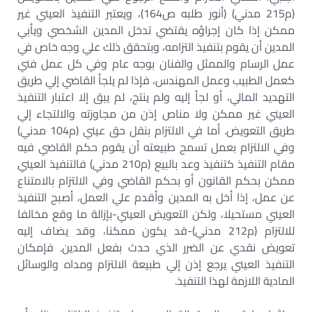
(م215 مدني) (أنور طلبه ص164)، ويعتبر التنفيذ العيني غير
ممكن إذا كان إجراؤه يقتضي تدخل المدين الشخصي ويأبي
المدين أن يقوم بتنفيذ التزامه، وبتحقق ذلك علي وجه خاص في
عمل الرسام والممثل والفنان بوجه عام وفي كل عمل فني
كعمل الطبيب وعمل المهندس، فإذا لم يلجأ القاضي إلي طريق
التهديد المالي، أو لجأ إليه ولم ينتج، لم يبق إلا اعتبار التنفيذ
العيني غير ممكن ولا مناص إذن من مجاوزته والالتجاء إلي
طريق التعويض. أما في الالتزام بنقل حق عيني (م104 مدني)
وفي الالتزام بعمل تسمح طبيعته أن يقوم حكم القاضي فيه
مقام التنفيذ كتنفيذ وعد بالبيع (م210 مدني) فالتنفيذ العيني
ممكن بحكم القانون أو بحكم القاضي وفي الالتزام بالامتناع
عن عمل، إذا أخل به المدين وأقدم علي العمل، أصبح التنفيذ
العيني مستحيلا، ولكن التعويض العيني-بإزالة ما وقع مخالفا
للالتزام (م212 مدني)-قد يكون ممكنا، وقد يضاف إليه
تعويض نقدي عن الضرر الذي حدث بفعل المدين. فإمكان
التنفيذ العيني يرجع إذن إلي طبيعة الالتزام ومداه والوسائل
المادية اللازمة لهذا التنفيذ.