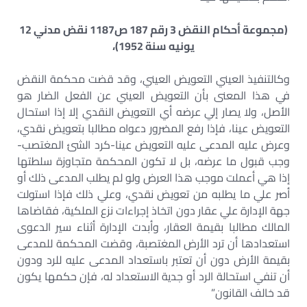
(مجموعة أحكام النقض 3 رقم 187 ص1187 نقض مدني 12
يونيه سنة 1952)،
وكالتنفيذ العيني التعويض العيني، وقد قضت محكمة النقض
في هذا المعنى بأن التعويض العيني عن الفعل الضار هو
الأصل، ولا يصار إلي عرضه أي التعويض النقدي إلا إذا استحال
التعويض عينا، فإذا رفع المضرور دعواه مطالبا بتعويض نقدي،
وعرض عليه المدعى عليه التعويض عينا-كرد الشئ المغتصب-
وجب قبول ما عرضه، بل لا تكون المحكمة متجاوزة سلطتها
إذا هي أعملت موجب هذا العرض ولو لم يطلب المدعى ذلك أو
أصر علي ما يطلبه من تعويض نقدي، وعلي ذلك فإذا استولت
جهة الإدارة علي عقار دون اتخاذ إجراءات نزع الملكية، فقاضاها
المالك مطالبا بقيمة العقار، وأبدت الإدارة أثناء سير الدعوى
استعدادها أن ترد الأرض المغتصبة، وقضت المحكمة للمدعى
بقيمة الأرض دون أن تعتبر باستعداد المدعى عليه للرد ودون
أن تنفي استحالة الرد أو جدية الاستعداد له، فإن حكمها يكون
قد خالف القانون”