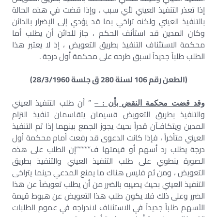
إذا تعذر التنفيذ العيني لأي سبب ، وإذا قضت في هذه الحالة
بالتنفيذ العيني ولكنه تراخي بما قد يؤدي إلى الإضرار بالدائن
وكان المدين قد استأنف الحكم ، جاز للدائن أن يطلب أما
محكمة الاستئناف التنفيذ بطريق التعويض ، إذ لا يعتبر هذا
الطلب طلباً جديداً لسبق طرحه على محكمة أول درجة .
(الطعن رقم 106 لسنة 280 ق جلسة 28/3/1960)
” أن طلب التنفيذ العيني
وقد قضت محكمة النقض بأن : –
والتنفيذ بطريق التعويض قسيمان يتقاسمان تنفيذ التزام
المدين ويتكافـآن قدراً بحيث يجوز الجمع بينهما إذا تم التنفيذ
العيني متأخراً ، فإذا كانت الدعوى قد رفعت أمام محكمة أول
درجة يطلب رد أسهم أو قيمتها ف”””””إن الطلب على هذه
الصورة ينطوي على طلب التنفيذ العيني والتنفيذ بطريق
التعويض ، ومن ثم فليس هناك ما يمنع المدعي حينما يتراخى
التنفيذ العيني بحيث يصيبه بالضرر من أن يطلب تعويضاً عن هذا
الضرر وعلى ذلك فلا يكون طلب هذا التعويض عن هبوط قيمة
الأسهم طلباً جديداً في الاستئناف لاندراجه في عموم الطلبات