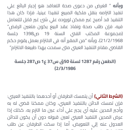
وبأنه
” الغرض من دعوى صحة التعاقد هو إجبار البائع علي
تنفيذ التزامه بنقل ملكية المبيع تنفيذا عينيا، فإذا كان هذا
التنفيذ قد أصبح غير ممكن لوروده علي شئ غير قابل للتعامل
فيه، فإن طلب صحة ونفاذ عقد البيع يكون متعين الرفض”
(مجموعة المكتب الفني السنة 19 ص1398 جلسة
21/2/1968)، وبأنه “من المقرر أنه في الالتزام بعمل يقوم حكم
القاضي مقام التنفيذ العيني متى سمحت بهذا طبيعة الالتزام”
(الطعن رقم 1287 لسنة 50ق س37 ع1 ص287 جلسة
2/3/1986)
(الشرط الثاني)
أن يتمسك الطرفان أو أحدهما بالتنفيذ العيني:
فإن تمسك الدائن بالتنفيذ العيني، وكان ممكنا قضي له به
وأجبر المدين عليه أي يجبر علي أداء عين ما التزم به، كذلك إذا
عرض المدين التنفيذ العيني تعين قبوله دون أن يكون للدائن
العدول عنه إلي التعويض، أما إذا سكت الطرفان عن طلب