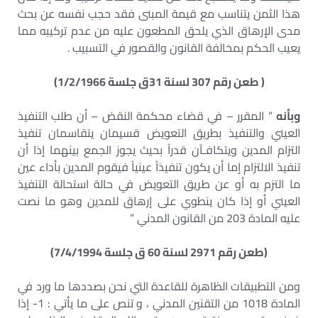
هذا الثمن يتناسب مع قيمة المبنى فقد حجب نفسه عن بحث
مدى الإرهاق الذي يلحق المطعون عليه من عدم تركيبه مما
يعيب الحكم بمخالفة القانون والقصور في التسبيب .
( طعن رقم 307 لسنة 31ق جلسة 1/2/1966)
وبأنه
” المقرر – في قضاء محكمة النقض – أن طلب التنفيذ
العيني والتنفيذ بطريق التعويض قسيمان يتقاسمان تنفيذ
التزام المدين ويتكافـآن قدراً بحيث يجوز الجمع بينهما إذا أن
تنفيذ الالتزام إما أن يكون تنفيذاً عينياً فيقوم المدين بأداء عين
ما التزم به أو عن طريق التعويض في حالة استحالة التنفيذ
العيني أو إذا كان ينطوي على إرهاق للمدين وهو ما نصت
عليه المادة 203 من القانون المدني ”
(طعن رقم 2971 لسنة 60 ق جلسة 7/4/1994)
ومن التطبيقات الظاهرة للقاعدة التي نحن بصددها ما ورد في
المادة 1018 من التقنين المدني ، و تنص على ما يأتي : 1- إذا