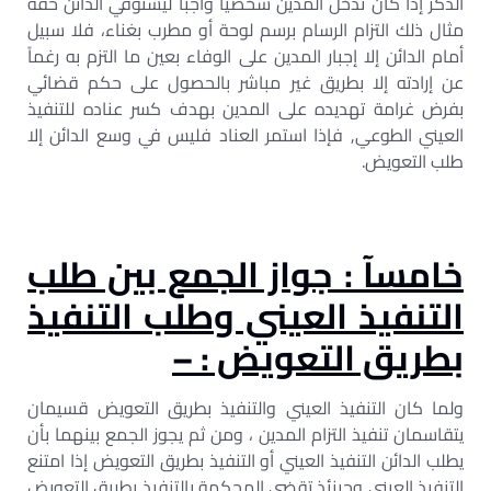
الذكر إذا كان تدخل المدين شخصياً واجباً ليستوفي الدائن حقه
مثال ذلك التزام الرسام برسم لوحة أو مطرب بغناء، فلا سبيل
أمام الدائن إلا إجبار المدين على الوفاء بعين ما التزم به رغماً
عن إرادته إلا بطريق غير مباشر بالحصول على حكم قضائي
بفرض غرامة تهديده على المدين بهدف كسر عناده للتنفيذ
العيني الطوعي, فإذا استمر العناد فليس في وسع الدائن إلا
طلب التعويض.
خامسآ : جواز الجمع بين طلب
التنفيذ العيني وطلب التنفيذ
بطريق التعويض : –
ولما كان التنفيذ العيني والتنفيذ بطريق التعويض قسيمان
يتقاسمان تنفيذ التزام المدين ، ومن ثم يجوز الجمع بينهما بأن
يطلب الدائن التنفيذ العيني أو التنفيذ بطريق التعويض إذا امتنع
التنفيذ العيني وحينئذ تقضي المحكمة بالتنفيذ بطريق التعويض