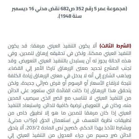
(مجموعة عمر 5 رقم 352 ص682 نقض مدني 16 ديسمبر
سنة 1948).
(الشرط الثالث)
ألا يكون التنفيذ العيني مرهقا: قد يكون
التنفيذ العيني ممكنا، ولكن في تحقيقه إرهاق للمدين، وفي
هذه الحالة يجوز له أن يستبدل بالتنفيذ العيني التعويض. وقد
تجنب المشرع تحديد معنى الإرهاق تاركا الأمر إلي القضاء.
ويذهب الشارع إلي أنه لا يدخل في معنى الإرهاق زيادة الكلفة
نتيجة لارتفاع الأسعار أو الرسوم أو فرض ضرائي جديدة، ولكن
يتحقق هذا الإرهاق إذا كانت الفائدة التي ستعود علي الدائن
من التنفيذ العيني لا تتناسب مع الضرر الذي سيصيب المدين
منه، وكان في التعويض ترضية كافية للدائن. واستبعاد التنفيذ
العيني إذا كان مرهقا للمدين ما هو إلا تطبيق خاص من
تطبيقات نظرية التعسف في استعمال الحق (م5/ب مدني).
ويشترط للأخذ بهذا الحكم، كصريح نص المادة 203/2، ألا يلحق
الدائن ضرر جسيم من جراء العدول من التنفيذ العيني إلي