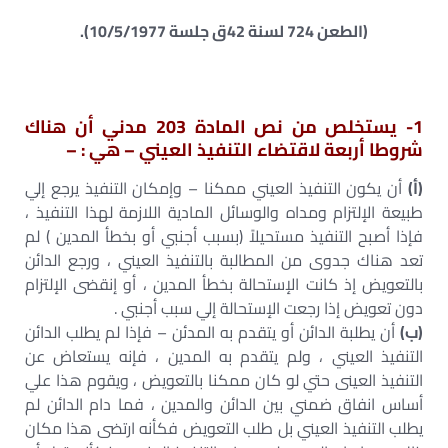
(الطعن 724 لسنة 42ق جلسة 10/5/1977).
1- يستخلص من نص المادة 203 مدني أن هناك
شروطا أربعة لاقتضاء التنفيذ العيني – هي : –
(أ)
أن يكون التنفيذ العيني ممكنا – وإمكان التنفيذ يرجع إلي
طبيعة الإلتزام ومداه والوسائل المادية اللازمة لهذا التنفيذ ،
فإذا أصبح التنفيذ مستحيلاً (بسبب أجنبي أو بخطأ المدين ) لم
تعد هناك جدوى من المطالبة بالتنفيذ العيني ، ورجع الدائن
بالتعويض إذ كانت الإستحالة بخطأ المدين ، أو إنقضى الإلتزام
دون تعويض إذا رجعت الإستحالة إلي سبب أجنبي .
(ب)
أن يطلبة الدائن أو يتقدم به المدئن – فإذا لم يطلب الدائن
التنفيذ العيني ، ولم يتقدم به المدين ، فإنه يستعاض عن
التنفيذ العينى حتي لو كان ممكنا بالتعويض ، ويقوم هذا علي
أساس انفاق ضمني بين الدائن والمدين ، فما دام الدائن لم
يطلب التنفيذ العيني بل طلب التعويض فكأنه ارتضى هذا مكان