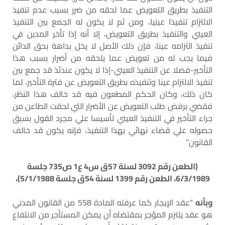
التنفيذ بطريق التعويض عما لحقه من ضرر بسبب عدم تنفيذ
الالتزام تنفيذا عينيا، ومن ثم لا يكون له الجمع بين التنفيذ
العيني والتنفيذ بطريق التعويض، إلا أنه إذا تأخر المدين في
تنفيذ التزامه عينا، فإن ذلك الأصل لا يخل بداهة بحق الدائن
فيما يجب له من تعويض عما يلحقه من أضرار بسبب هذا
التأخير-فضلا عن التنفيذ العيني-إذا لا يكون عندئذ قد جمع بين
تنفيذ الالتزام عينا وتنفيذه بطريق التعويض عن فترة التأخير، لما
كان ذلك، وكان الحكم المطعون فيه قد خالف هذا النظر،
فقضي برفض طلب التعويض عن الأضرار التي لحقت الطاعن من
جراء التأخير في التنفيذ العيني تأسيسا علي مجرد القول بسبق
حصوله علي قضاء نهائي بهذا التنفيذ، فإنه يكون قد خالف
القانون”
(الطعن رقم 3092 لسنة 57ق س4 ع1 ص735 جلسة
6/3/1989، الطعن رقم 1399 لسنة 54ق جلسة 5/1/1988)،
وبأنه
“عقد الإيجار كما عرفته المادة 558 من القانون المدني
هو عقد يلتزم المؤجر بمقتضاه أن يمكن المستأجر من الانتفاع