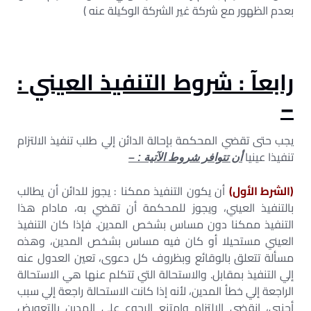
بعدم الظهور مع شركة غير الشركة الوكيلة عنه )
رابعآ : شروط التنفيذ العيني :
–
يجب حتى تقضي المحكمة بإحالة الدائن إلي طلب تنفيذ الالتزام
تنفيذا عينيا
أن تتوافر شروط الآتية : –
(الشرط الأول)
أن يكون التنفيذ ممكنا : يجوز للدائن أن يطالب
بالتنفيذ العيني، ويجوز للمحكمة أن تقضي به، مادام هذا
التنفيذ ممكنا دون مساس بشخص المدين. فإذا كان التنفيذ
العيني مستحيلا أو كان فيه مساس بشخص المدين، وهذه
مسألة تتعلق بالوقائع وبظروف كل دعوى، تعين العدول عنه
إلي التنفيذ بمقابل. والاستحالة التي تتكلم عنها هي الاستحالة
الراجعة إلي خطأ المدين، لأنه إذا كانت الاستحالة راجعة إلي سبب
أجنبي، انقضي الالتزام وامتنع الرجوع علي المدين بالتعويض