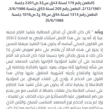
(الطعن رقم 179 لسنة 43ق س32 ص2201 جلسة
2/12/1981، الطعن رقم 205 لسنة 53ق جلسة 3/6/1986،
الطعن رقم 1313 لسنة 54ق س39 ع2 ص1016 جلسة
5/6/1986)
وبأنه
” لئن كان الأصل أن للدائن المطالبة بتنفيذ التزام مدينه
عينا إلا أنه يرد علي هذا الأصل استثناء تقضي به المادة 203/2
من القانون المدني أساسه ألا يكون هذا التنفيذ مرهقا للمدين
إذ يجوز في هذه الحالة أن يقتصر علي دفع تعويض نقدي إذا
كان ذلك لا يلحق بالدائن ضررا جسيما فإذا كان الحكم قد أقام
قضاءه علي أن تنفيذ المؤجرة التزامها بتركيب المصعد ليس
من شأنه إرهاقها لأنه سوف يعود عليها بالفائدة بإضافته إلي
ملكها والانتفاع بأجرته الشهرية المتفق عليها وكان هذا
القول من الحكم لا يؤدي إلي انتفاء الإرهاق عن المؤجرة
(الطاعنة) إذ يشترط لذلك ألا يكون من شأن تنفيذ هذا الالتزام
علي حساب الطاعنة بذل نفقات باهظة لا تتناسب مع من ينجم
من ضرر للمطعون عليه (المستأجر) من جراء التخلف عن تنفيذه ،
وإذ لم يحدد الحكم نوع المصعد المناسب للمبنى والثمن الذي
سيتكلفه وما يستتبع ذلك من تحديد نفقات تركيبه وما إذا كان