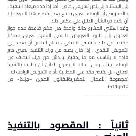
إلى الإستناد إلي نص تشريعي خاص . أما إذا حدد ميعاد التنفيذ ،
فالمفروض أن الوفاء العيني يمتنع بعد إنقضاء هذا الميعاد إلا
أن يقيم ذو الشأن الدليل علي عكس ذلك .
وقد استثني المشرع حالة واحدة من حكم قاعدة عدم جواز
العدول إلي طريق التعويض ما بقي التنفيذ العيني ممكنا
مقندياً في ذلك بالتقنين الالماني ، فأباح للمدين أن يعمد إلي
التعويض النقدي ، إذا كان يصبه من وراء التنفيذ العيني ضرر
فادح لا يتناسب مع ما يحقيق بالدائن من جراء التخلف عن
الوفاء عيناً ، وفي الحالة لا يسوغ للدائن أن يطالب بالتنفيذ
العيني ، بل يقتصر حقه علي المطالبة بأداء التعويض الواجب له .
(مجموعة الأعمال التحضيريةللقانون المدين –جزء2- ص
510و511)
_______________
ثانيآ : المقصود بالتنفيذ