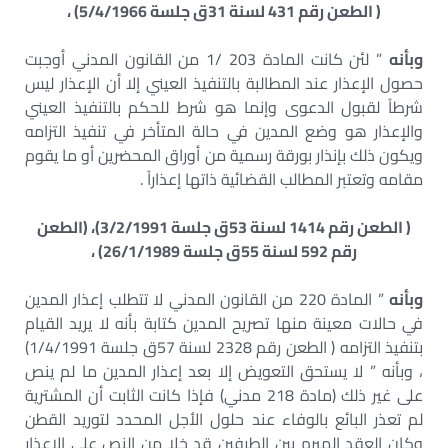
( الطعن رقم 431 لسنة 31ق جلسة 5/4/1966) ،
وبأنه
” لئن كانت المادة 203 /1 من القانون المدني أوجبت
حصول الإعذار عند المطالبة بالتنفيذ العيني إلا أن الإعذار ليس
شرطاً لقبول الدعوى وإنما هو شرط للحكم بالتنفيذ العيني
والإعذار هو وضع المدين في حالة المتأخر في تنفيذ التزامه
ويكون ذلك بإنذار بورقة رسمية من أوراق المحضرين أو ما يقوم
مقامه وتعتبر المطالب القضائية ذاتها إعذاراً .
( الطعن رقم 1414 لسنة 53ق جلسة 3/2/1991)، (الطعن
رقم 592 لسنة 55ق جلسة 26/1/1989) ،
وبأنه
” المادة 220 من القانون المدني لا تتطلب إعذار المدين
في حالات معينة منها تصريح المدين كتابة بأنه لا يريد القيام
بتنفيذ التزامه ( الطعن رقم 2328 لسنة 57ق جلسة 1/4/1991)
، وبأنه ” لا يستحق التعويض إلا بعد إعذار المدين ما لم ينص
على غير ذلك (مادة 218 مدني) فإذا كانت الثابت أن المشترية
لم تعذر البائع بالوفاء عند حلول الأجل المحدد لتوريد القطن
وكان العقد المبرم بين الطرفين قد خلا من النص على الإعذار