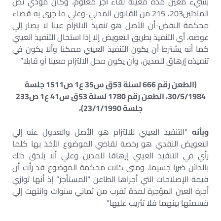
بشيء معين مدة معينة لقاء أجر معلوم، وكان مؤدي نص
المادتين203، 215 من القانون المدني-وعلي ما جرى به قضاء
محكمة النقض-أن الأصل هو تنفيذ الالتزام عينا لا يصار إلي
عوضه، أي التنفيذ بطريق التعويض إلا إذا استحال التنفيذ العيني
كما أنه يشترط أن يكون التنفيذ العيني ممكنا وألا يكون في
تنفيذه إرهاق للمدين، وأن يكون محل الالتزام معينا أو قابلا”
(الطعن رقم 666 لسنة 53ق س35 ع1 ص1511 جلسة
30/5/1984، الطعن رقم 1780 لسنة 53ق س41 ع1 ص233
جلسة 23/1/1990)،
وبأنه
“التنفيذ العيني للالتزام هو الأصل والعدول عنه إلي
التعويض النقدي هو رخصة لقاضي الموضوع الأخذ بها كلما
رأي في التنفيذ العيني إرهاقا للمدين وعلي ألا يلحق ذلك
بالدائن ضررا جسيما. ومتى كانت محكمة الموضوع قد رأت أن
قيمة الإصلاحات التي أجراها الطاعن “المستأجر” إذ أنها توازي
أجرة العين المؤجرة لمدة تقرب من ثماني سنوات وانتهت إلي
قسمتها بينهما فلا تثريب عليها”