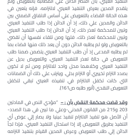
التنفيذ العيني، بأن اقتصر الدائن علي المطالبة بالتعويض ولم
يتقدم المدين بعرض التنفيذ العيني لالتزامه، فإنه يتعين في
هذه الحالة القضاء بالتعويض علي أساس الاتفاق الضمني بين
الدائن والمدين علي ذلك، إذ أن الدائن إذا طلب التنفيذ العيني
وتبين للمحكمة تعذر ذلك، إذ أن الدائن إذا طلب التنفيذ العيني
وتبين للمحكمة تعذر ذلك، فلها ومن تلقاء نفسها أن تقضي
بالتعويض ولو لم يطلبه الدائن دون أن يعد ذلك منها قضاء بما
لم يطلبه المدعى إذ أن طلب التنفيذ العيني يتضمن ضمنا طلب
التعويض في حالة تعذر التنفيذ العيني، والتعويض بديل عن
التنفيذ العيني وكلاهما محل واحد للالتزام ومن ثم لا تكون
بصدد التزام تخييري أو التزام بدلي. ويترتب علي ذلك أن الضمانات
التي كانت تكفل الالتزام في تنفيذه العيني تبقي لتكفل
التعويض النقدي (أنور طلبه ص161).
وقد قضت محكمة النقض بأن : –
“مؤدي النص في المادتين
203 و215 من القانون المدني-وعلي ما تبين في هذا الصدد-
أن الأصل هو تنفيذ الالتزام تنفيذ عينيا ولا يصار إلي عوض أي
التنفيذ بطريق التعويض إلا إذا استحال التنفيذ العيني، فإذا لجأ
الدائن إلي طلب التعويض وعرض المدين القيام بتنفيذ التزامه