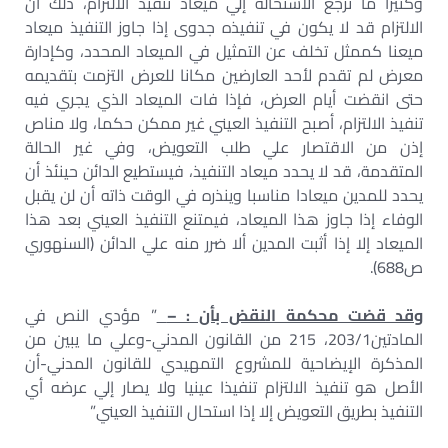
وكثيرا ما ترجع الاستحالة إلي ميعاد تنفيذ الالتزام، ذلك أن
الالتزام قد لا يكون في تنفيذه جدوى إذا جاوز التنفيذ ميعاد
ميعنا كممثل تخلف عن التمثيل في الميعاد المحدد، وكإدارة
معرض لم تقدم لأحد العارضين مكانا للعرض التزمت بتقديمه
حتى انقضت أيام العرض، فإذا فات الميعاد الذي يجري فيه
تنفيذ الالتزام، أصبح التنفيذ العيني غير ممكن حكما، ولا مناص
إذن من الاقتصار علي طلب التعويض، وفي غير الحالة
المتقدمة، قد لا يحدد ميعاد التنفيذ، فيستطيع الدائن حينئذ أن
يحدد للمدين ميعادا مناسبا وينذره في الوقت ذاته أن لن يقبل
الوفاء إذا جاوز هذا الميعاد، فيمتنع التنفيذ العيني بعد هذا
الميعاد إلا إذا أثبت المدين ألا ضرر منه علي الدائن (السنهوري
ص688).
وقد قضت محكمة النقض بأن : –
” مؤدي النص في
المادتين203/1، 215 من القانون المدني-وعلي ما يبين من
المذكرة الإيضاحية للمشروع التمهيدي للقانون المدني-أن
الأصل هو تنفيذ الالتزام تنفيذا عينيا ولا يصار إلي عرضه أي
التنفيذ بطريق التعويض إلا إذا استحال التنفيذ العيني”