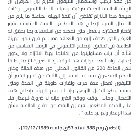
من عقد تركيب واستعمال التليفون المبرم بين الطرفين أن
الهيئة الطاعنة التزمت بتركيت وصيانة الخط التليفوني وكانت
طبيعة هذا الالتزام تقتضي أن تتخذ الهيئة الطاعنة ما يلزم من
الأعمال الفنية لإصلاح هذا الخط في الوقت المناسب وفور
إخطار المشترك بالفعل حتى تمكنه من استعماله بما يحقق له
الغرض الذي هدف إليه من التعاقد ومن ثم فإن تأخير الهيئة
الطاعنة في تحقيق الإصلاح التليفوني في الوقت المناسب من
شأنه أن يرتب مسئوليتها عن إخلالها بهذا الالتزام ولا يكون
إعذارها واجباً بعد فوارات هذا الوقت إذ لا ضرورة للإعذار طبقاً
لنص المادة 220 من القانون المدني من هذه الحالة وكان
الحكم المطعون فيه قد استند إلى الثابت من تقرير الخبير أن
التليفون تعطل عدة مرات ولفترات طويلة في المدة وحتى
بسبب قطع الكابل الأرضي وإذ لم تقم الهيئة بإصلاح هذه
الأعطال وفات الوقت ووقع الضرر فإنه لا ضرورة للإعذار فلا
على الحكم المطعون فيه إن التفت عن دفاع الطاعنة بشأن
هذا الإعذار ولم يرد عليه ” .
(الطعن رقم 388 لسنة 57ق جلسة 12/12/1989) ،