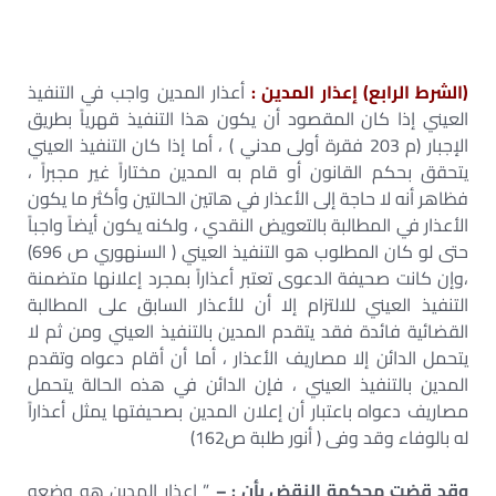
(الشرط الرابع) إعذار المدين :
أعذار المدين واجب في التنفيذ
العيني إذا كان المقصود أن يكون هذا التنفيذ قهرياً بطريق
الإجبار (م 203 فقرة أولى مدني ) ، أما إذا كان التنفيذ العيني
يتحقق بحكم القانون أو قام به المدين مختاراً غير مجبراً ،
فظاهر أنه لا حاجة إلى الأعذار في هاتين الحالتين وأكثر ما يكون
الأعذار في المطالبة بالتعويض النقدي ، ولكنه يكون أيضاً واجباً
حتى لو كان المطلوب هو التنفيذ العيني ( السنهوري ص 696)
،وإن كانت صحيفة الدعوى تعتبر أعذاراً بمجرد إعلانها متضمنة
التنفيذ العيني للالتزام إلا أن للأعذار السابق على المطالبة
القضائية فائدة فقد يتقدم المدين بالتنفيذ العيني ومن ثم لا
يتحمل الدائن إلا مصاريف الأعذار ، أما أن أقام دعواه وتقدم
المدين بالتنفيذ العيني ، فإن الدائن في هذه الحالة يتحمل
مصاريف دعواه باعتبار أن إعلان المدين بصحيفتها يمثل أعذاراً
له بالوفاء وقد وفى ( أنور طلبة ص162)
وقد قضت محكمة النقض بأن : –
” إعذار المدين هو وضعه