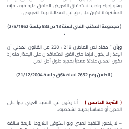
وهو إجراء واجب لاستحقاق التعويض المتفق عليه فيه ، فإنه
المشترية لا تكون على حق في المطالبة بهذا التعويض .
( مجموعة المكتب الفني لسنة 13 ص583 جلسة 2/5/1962)
،
وبأن
” مفاد نص المادتين 219 ، 220 من القانون المدني أن
الإعذار لا يكون لازما متى اتفق المتعاقدان على الإعذار منه إذ
يكون المدين عندئذ معذراً بمجرد حلول أجل الدين .
( الطعن رقم 7652 لسنة 64ق جلسة 21/12/2004)
( الشرط الخامس )
ألا يكون في التنفيذ العيني جبراً على
المدين أو مساساً بحريته الشخصية:ـ
– لا يتصور التنفيذ العيني ولو استوفى الشروط الأربعة سالفة