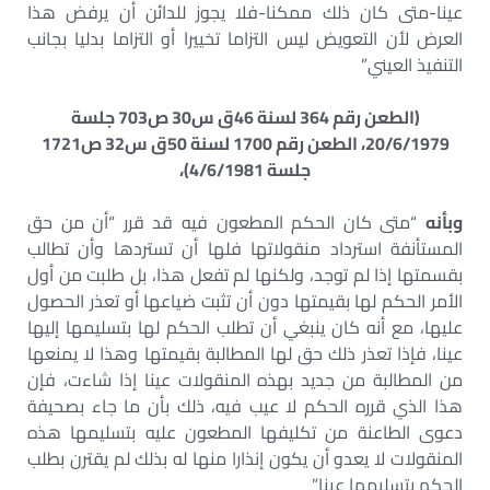
عينا-متى كان ذلك ممكنا-فلا يجوز للدائن أن يرفض هذا
العرض لأن التعويض ليس التزاما تخييرا أو التزاما بدليا بجانب
التنفيذ العيني”
(الطعن رقم 364 لسنة 46ق س30 ص703 جلسة
20/6/1979، الطعن رقم 1700 لسنة 50ق س32 ص1721
جلسة 4/6/1981)،
وبأنه
“متى كان الحكم المطعون فيه قد قرر “أن من حق
المستأنفة استرداد منقولاتها فلها أن تستردها وأن تطالب
بقسمتها إذا لم توجد، ولكنها لم تفعل هذا، بل طلبت من أول
الأمر الحكم لها بقيمتها دون أن تثبت ضياعها أو تعذر الحصول
عليها، مع أنه كان ينبغي أن تطلب الحكم لها بتسليمها إليها
عينا، فإذا تعذر ذلك حق لها المطالبة بقيمتها وهذا لا يمنعها
من المطالبة من جديد بهذه المنقولات عينا إذا شاءت، فإن
هذا الذي قرره الحكم لا عيب فيه، ذلك بأن ما جاء بصحيفة
دعوى الطاعنة من تكليفها المطعون عليه بتسليمها هذه
المنقولات لا يعدو أن يكون إنذارا منها له بذلك لم يقترن بطلب
الحكم بتسليمها عينا”