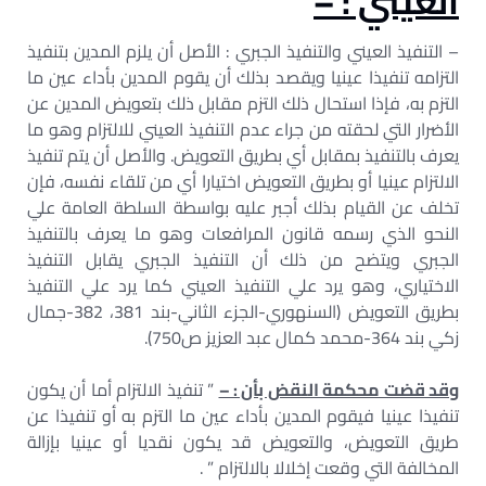
العيني : –
– التنفيذ العيني والتنفيذ الجبري : الأصل أن يلزم المدين بتنفيذ
التزامه تنفيذا عينيا ويقصد بذلك أن يقوم المدين بأداء عين ما
التزم به، فإذا استحال ذلك التزم مقابل ذلك بتعويض المدين عن
الأضرار التي لحقته من جراء عدم التنفيذ العيني للالتزام وهو ما
يعرف بالتنفيذ بمقابل أي بطريق التعويض. والأصل أن يتم تنفيذ
الالتزام عينيا أو بطريق التعويض اختيارا أي من تلقاء نفسه، فإن
تخلف عن القيام بذلك أجبر عليه بواسطة السلطة العامة علي
النحو الذي رسمه قانون المرافعات وهو ما يعرف بالتنفيذ
الجبري ويتضح من ذلك أن التنفيذ الجبري يقابل التنفيذ
الاختياري، وهو يرد علي التنفيذ العيني كما يرد علي التنفيذ
بطريق التعويض (السنهوري-الجزء الثاني-بند 381، 382-جمال
زكي بند 364-محمد كمال عبد العزيز ص750).
وقد قضت محكمة النقض بأن : –
” تنفيذ الالتزام أما أن يكون
تنفيذا عينيا فيقوم المدين بأداء عين ما التزم به أو تنفيذا عن
طريق التعويض، والتعويض قد يكون نقديا أو عينيا بإزالة
المخالفة التي وقعت إخلالا بالالتزام ” .