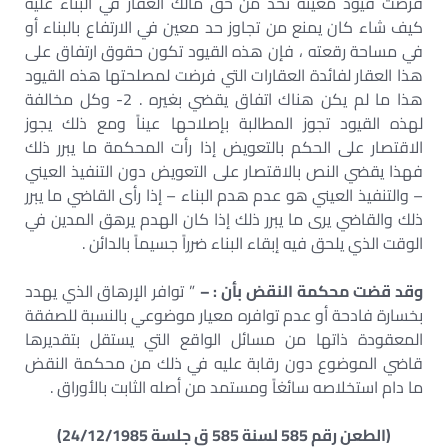
فرضت قيود معينة تحد من حق مالك العقار في البناء عليه
كيف شاء كان يمنع من تجاوز حد معين في الارتفاع بالبناء أو
في مساحة رقعته ، فإن هذه القيود تكون حقوق ارتفاق على
هذا العقار لفائدة العقارات التي فرضت لمصلحتها هذه القيود
هذا ما لم يكن هناك اتفاق يقضي بغيره . 2- وكل مخالفة
لهذه القيود تجوز المطالبة بإصلاحها عيناً ومع ذلك يجوز
الاقتصار على الحكم بالتعويض إذا رأت المحكمة ما يبرر ذلك
فهذا يقضي النص بالاقتصار على التعويض دون التنفيذ العيني
– والتنفيذ العيني هو عدم هدم البناء – إذا رأى القاضي ما يبرر
ذلك والقاضي يرى ما يبرر ذلك إذا كان الهدم يرهق المدين في
الوقت الذي يلحق فيه إبقاء البناء ضرراً جسيماً بالدائن .
وقد قضت محكمة النقض بأن : –
” توافر الإرهاق الذي يهدد
بخسارة فادحة أو عدم توافره معيار موضوعي بالنسبة للصفقة
المعقودة ذاتها من مسائل الواقع التي يستقل بتقديرها
قاضي الموضوع دون رقابة عليه في ذلك من محكمة النقض
ما دام استخلاصه سائغاً ومستمد من أصله الثابت بالأوراق .
(الطعن رقم 585 لسنة 585 ق جلسة 24/12/1985)