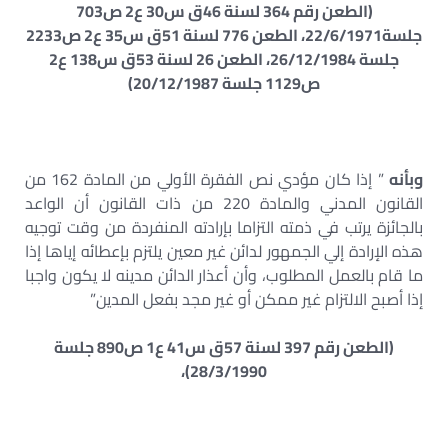
(الطعن رقم 364 لسنة 46ق س30 ع2 ص703
جلسة22/6/1971، الطعن 776 لسنة 51ق س35 ع2 ص2233
جلسة 26/12/1984، الطعن 26 لسنة 53ق س138 ع2
ص1129 جلسة 20/12/1987)
وبأنه
” إذا كان مؤدي نص الفقرة الأولي من المادة 162 من
القانون المدني والمادة 220 من ذات القانون أن الواعد
بالجائزة يرتب في ذمته التزاما بإرادته المنفردة من وقت توجيه
هذه الإرادة إلي الجمهور لدائن غير معين يلتزم بإعطائه إياها إذا
ما قام بالعمل المطلوب، وأن أعذار الدائن مدينه لا يكون واجبا
إذا أصبح الالتزام غير ممكن أو غير مجد بفعل المدين”
(الطعن رقم 397 لسنة 57ق س41 ع1 ص890 جلسة
28/3/1990)،