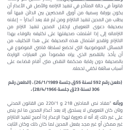
قانوناً في حالة المتأخر في تنفيذ التزامه والأصل في الأعذار أن
يكون بورقة رسمية من أورق المحضرين بين الدائن فيها أنه
يطلب من المدين تنفيذ الالتزام ومن ثم فلا يعد أعذاراً – إعلانه
بصحيفة دعوى التعويض لإخلال المدين تنفيذ التزام من
التزاماته إلى إذا اشتملت صحيفتها على تكليفه بالوفاء بهذا
الالتزام وتقدير اشتمال هذه الصحيفة على هذا التكليف من
المسائل الموضوعية التي تخضع لسلطة قاضي الموضوع في
أن يأخذ بالتقصير الذي يراه مقصوداً من العبارات الواردة
بالصحيفة دون رقابة محكمة النقض متى أقام قضاءه على
أسباب سائغة تكفي لحمله.
(طعن رقم 592 لسنة 55ق جلسة 26/1/1989) ، (الطعن رقم
306 لسنة 23ق جلسة 28/4/1966) ،
وبأنه
“مفاد نص المادتين 218 و 220/1 من القانون المدني
ولئن كان التعويض لا يستحق إلا بعد أعذار المدين ما لم ينص
على غير ذلك إلا أنه لا ضرورة لهذا الإعذار إذا أصبح تنفيذ الالتزام
غير ممكن أو غير مجد بفعل المدين لما كان ذلك وكان الثابت