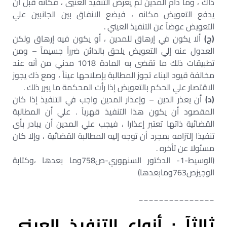
ذاك ، وما دام المدين لم يعرض التنفيذ العنيي ، فكأنه قبل أن
يدفع التعويض مكانه ، فيضع الانفاق بين الجانبين علي
التعويض عوضاً عن التنفيذ العيني .
(ج)
ألا يكون في إرهاق للمدين ، أو يكون فيه إرهاق ولكن
العدول عنه إلي التعويض يلحق بالدائن ضرراً جسيماً – ومن
تطبيقات ذلك ما تقضى به المادة 1018 مدني من أنه عند
مخالفة قيود البناء تجوز المطالبة بإصلاحها عيناً ، ومع ذك يجوز
الاقتصار علي الحكم بالتعويض إذا رأت المحكمة ما يبرر ذلك .
(د)
أن يعذر الدين – وإعذار المدين واجب في التنفيذ إذا كان
المقصود أن يكون هذا التنفيذ قهرياً . علي أن المطالبة
القضائية ذاتها تعتبر إعذارا ، فيجب علي المدين أن يبادر بأى
تنفيذا إلتزامه بمجرد أن توجه إليه المطالبة القضائية ، وإلا كان
مسئولا عن تأخره .
(الوسيط-1- الدكتور السنهوري-ص758وما بعدها ،وكتابة
الوجيزص763ومابعدها)
_______________
ثالثآ : أنواع التنفيذ العيني