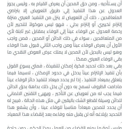
أن يسـتأديه ، ومن حق المدين أن يعرض القيام به ، وليس يجوز
العدول عن هذا التنفيذ إلي طريق التعويض إلا بتراضي
المتعاقدين ، ذلك أن التعويض لا ينزل من التنفيذ العيني منزلة
إلتزام تخييري أو إلتزام بدلي ، فهو ليس موكولاً للتخيير لأن
رخصة العدول عن الوفاء عيناً إلي الوفاء بمقابل غير ثابتة لأي
من المتعاقدين ، سواء في ذلك الدائن أو المدين ، فمن واجب
الأول أن يعرض الوفاء عيناً ومن واجب الثاني قبول هذا الوفاء
وهو ليس بالبديل لأن المدين لا يملك عرض العوض النقدي ما
بقي الوفاء العيني ممكا .
بقي بعد ذلك تحديد فكرة إمكان لتنفيذة ، فمتي يسوغ القول
بأن تنفيذ الإلتزام عيناً يدخل في حدود الإمكان ، لاسيما فيما
يتعلق بميعاد التنفيذ ، إذا لم يحدد ميعاد لتنفيذ حائز الوفاء عيناً
مادامت الظروف تسمح به دون أن يخل ذلك بداهة بحق الدائن
فيما يجب له من تعويض عن التأخير ، ويهيئ التقنين الالماني
للدائن وسيلة لقطع الشك باليقين في مثل هذه الحالة ، فيبح له
أن يحدد للمدين ميعاداً مناسباً للوفاء عينا ، وأن يشفع هذا
التحديد بإبلاغه أنه لن يقبل منه وفاءه بعد إنقضاء هذا المعياد
.
وليس ثمة ما يمنع القضاء من العمل بهذا الحكم ، دون حاجة