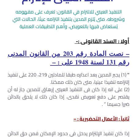
التنفيذ العيني للالتزام في القانون: تعرف على مفهومه
وشروطه، متى يُلزم المدين بتنفيذ التزامه عينًا، الحالات التي
يُستعاض فيها بالتعويض، وأهم التطبيقات العملية
أولا : السند القانونى :-
– نصت المادة رقم 203 من القانون المدنى
رقم 131 لسنة 1948 على : –
”
(1) يجبر المدين بعد اعذاره طبقا للمادتين 219، 220 على تنفيذ
إلتزامه تنفيذا عينيا، متى كان ذلك ممكنا.
(2) على انه إذا كان فى التنفيذ العينى إرهاق للمدين جاز له أن
يقتصر على دفع تعويض نقدى، إذا كان ذلك لا يلحق بالدائن
ضررا جسيما ” .
ثانيآ : الأعمال التحضيرية : –
إذا كان تنفيذ الإلتزام يدخل في حدود الإمكان فمن حق الدائن