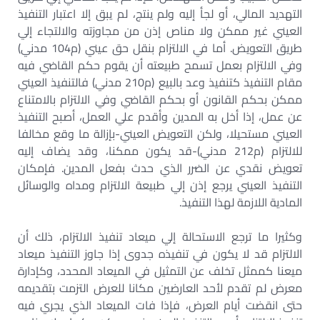
التهديد المالي، أو لجأ إليه ولم ينتج، لم يبق إلا اعتبار التنفيذ
العيني غير ممكن ولا مناص إذن من مجاوزته والالتجاء إلي
طريق التعويض. أما في الالتزام بنقل حق عيني (م104 مدني)
وفي الالتزام بعمل تسمح طبيعته أن يقوم حكم القاضي فيه
مقام التنفيذ كتنفيذ وعد بالبيع (م210 مدني) فالتنفيذ العيني
ممكن بحكم القانون أو بحكم القاضي وفي الالتزام بالامتناع
عن عمل، إذا أخل به المدين وأقدم علي العمل، أصبح التنفيذ
العيني مستحيلا، ولكن التعويض العيني-بإزالة ما وقع مخالفا
للالتزام (م212 مدني)-قد يكون ممكنا، وقد يضاف إليه
تعويض نقدي عن الضرر الذي حدث بفعل المدين. فإمكان
التنفيذ العيني يرجع إذن إلي طبيعة الالتزام ومداه والوسائل
المادية اللازمة لهذا التنفيذ.
وكثيرا ما ترجع الاستحالة إلي ميعاد تنفيذ الالتزام، ذلك أن
الالتزام قد لا يكون في تنفيذه جدوى إذا جاوز التنفيذ ميعاد
ميعنا كممثل تخلف عن التمثيل في الميعاد المحدد، وكإدارة
معرض لم تقدم لأحد العارضين مكانا للعرض التزمت بتقديمه
حتى انقضت أيام العرض، فإذا فات الميعاد الذي يجري فيه