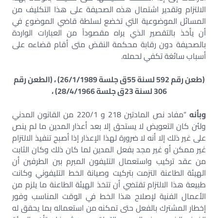
الالتزام وتقدير اشتمال هذه الصحيفة على هذا التكليف من
المسائل الموضوعية التي تخضع لسلطة قاضي الموضوع في
أن يأخذ بالتقصير الذي يراه مقصوداً من العبارات الواردة
بالصحيفة دون رقابة محكمة النقض متى أقام قضاءه على
أسباب سائغة تكفي لحمله.
(طعن رقم 592 لسنة 55ق جلسة 26/1/1989) ، (الطعن رقم
306 لسنة 23ق جلسة 28/4/1966) ،
وبأنه
“مفاد نص المادتين 218 و 220/1 من القانون المدني
ولئن كان التعويض لا يستحق إلا بعد أعذار المدين ما لم ينص
على غير ذلك إلا أنه لا ضرورة لهذا الإعذار إذا أصبح تنفيذ الالتزام
غير ممكن أو غير مجد بفعل المدين لما كان ذلك وكان الثابت
من عقد تركيب واستعمال التليفون المبرم بين الطرفين أن
الهيئة الطاعنة التزمت بتركيت وصيانة الخط التليفوني وكانت
طبيعة هذا الالتزام تقتضي أن تتخذ الهيئة الطاعنة ما يلزم من
الأعمال الفنية لإصلاح هذا الخط في الوقت المناسب وفور
إخطار المشترك بالفعل حتى تمكنه من استعماله بما يحقق له