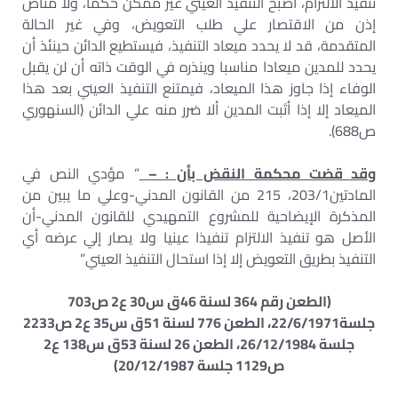
تنفيذ الالتزام، أصبح التنفيذ العيني غير ممكن حكما، ولا مناص
إذن من الاقتصار علي طلب التعويض، وفي غير الحالة
المتقدمة، قد لا يحدد ميعاد التنفيذ، فيستطيع الدائن حينئذ أن
يحدد للمدين ميعادا مناسبا وينذره في الوقت ذاته أن لن يقبل
الوفاء إذا جاوز هذا الميعاد، فيمتنع التنفيذ العيني بعد هذا
الميعاد إلا إذا أثبت المدين ألا ضرر منه علي الدائن (السنهوري
ص688).
وقد قضت محكمة النقض بأن : –
” مؤدي النص في
المادتين203/1، 215 من القانون المدني-وعلي ما يبين من
المذكرة الإيضاحية للمشروع التمهيدي للقانون المدني-أن
الأصل هو تنفيذ الالتزام تنفيذا عينيا ولا يصار إلي عرضه أي
التنفيذ بطريق التعويض إلا إذا استحال التنفيذ العيني”
(الطعن رقم 364 لسنة 46ق س30 ع2 ص703
جلسة22/6/1971، الطعن 776 لسنة 51ق س35 ع2 ص2233
جلسة 26/12/1984، الطعن 26 لسنة 53ق س138 ع2
ص1129 جلسة 20/12/1987)