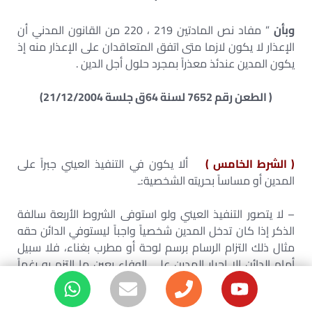
وبأن
” مفاد نص المادتين 219 ، 220 من القانون المدني أن
الإعذار لا يكون لازما متى اتفق المتعاقدان على الإعذار منه إذ
يكون المدين عندئذ معذراً بمجرد حلول أجل الدين .
( الطعن رقم 7652 لسنة 64ق جلسة 21/12/2004)
( الشرط الخامس )
ألا يكون في التنفيذ العيني جبراً على
المدين أو مساساً بحريته الشخصية:ـ
– لا يتصور التنفيذ العيني ولو استوفى الشروط الأربعة سالفة
الذكر إذا كان تدخل المدين شخصياً واجباً ليستوفي الدائن حقه
مثال ذلك التزام الرسام برسم لوحة أو مطرب بغناء، فلا سبيل
أمام الدائن إلا إجبار المدين على الوفاء بعين ما التزم به رغماً
عن إرادته إلا بطريق غير مباشر بالحصول على حكم قضائي
بفرض غرامة تهديده على المدين بهدف كسر عناده للتنفيذ