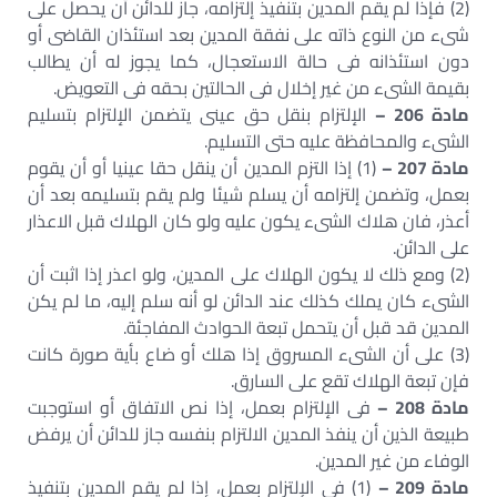
(2) فإذا لم يقم المدين بتنفيذ إلتزامه، جاز للدائن أن يحصل على
شىء من النوع ذاته على نفقة المدين بعد استئذان القاضى أو
دون استئذانه فى حالة الاستعجال، كما يجوز له أن يطالب
بقيمة الشىء من غير إخلال فى الحالتين بحقه فى التعويض.
مادة 206 –
الإلتزام بنقل حق عينى يتضمن الإلتزام بتسليم
الشىء والمحافظة عليه حتى التسليم.
مادة 207 –
(1) إذا التزم المدين أن ينقل حقا عينيا أو أن يقوم
بعمل، وتضمن إلتزامه أن يسلم شيئا ولم يقم بتسليمه بعد أن
أعذر، فان هلاك الشىء يكون عليه ولو كان الهلاك قبل الاعذار
على الدائن.
(2) ومع ذلك لا يكون الهلاك على المدين، ولو اعذر إذا اثبت أن
الشىء كان يملك كذلك عند الدائن لو أنه سلم إليه، ما لم يكن
المدين قد قبل أن يتحمل تبعة الحوادث المفاجئة.
(3) على أن الشىء المسروق إذا هلك أو ضاع بأية صورة كانت
فإن تبعة الهلاك تقع على السارق.
مادة 208 –
فى الإلتزام بعمل، إذا نص الاتفاق أو استوجبت
طبيعة الذين أن ينفذ المدين الالتزام بنفسه جاز للدائن أن يرفض
الوفاء من غير المدين.
مادة 209 –
(1) فى الإلتزام بعمل، إذا لم يقم المدين بتنفيذ