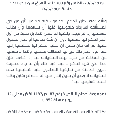
20/6/1979، الطعن رقم 1700 لسنة 50ق س32 ص1721
جلسة 4/6/1981)،
وبأنه
“متى كان الحكم المطعون فيه قد قرر “أن من حق
المستأنفة استرداد منقولاتها فلها أن تستردها وأن تطالب
بقسمتها إذا لم توجد، ولكنها لم تفعل هذا، بل طلبت من أول
الأمر الحكم لها بقيمتها دون أن تثبت ضياعها أو تعذر الحصول
عليها، مع أنه كان ينبغي أن تطلب الحكم لها بتسليمها إليها
عينا، فإذا تعذر ذلك حق لها المطالبة بقيمتها وهذا لا يمنعها
من المطالبة من جديد بهذه المنقولات عينا إذا شاءت، فإن
هذا الذي قرره الحكم لا عيب فيه، ذلك بأن ما جاء بصحيفة
دعوى الطاعنة من تكليفها المطعون عليه بتسليمها هذه
المنقولات لا يعدو أن يكون إنذارا منها له بذلك لم يقترن بطلب
الحكم بتسليمها عينا”
(مجموعة أحكام النقض 3 رقم 187 ص1187 نقض مدني 12
يونيه سنة 1952)،
وكالتنفيذ العيني التعويض العيني، وقد قضت محكمة النقض