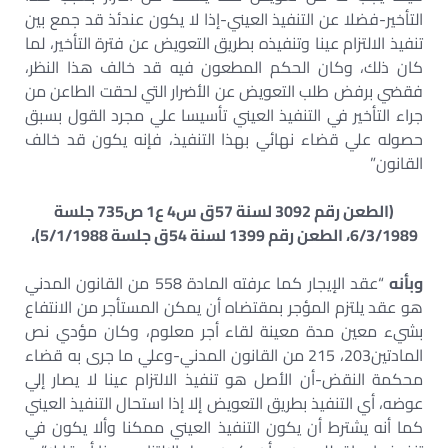
التأخير-فضلا عن التنفيذ العيني-إذا لا يكون عندئذ قد جمع بين
تنفيذ الالتزام عينا وتنفيذه بطريق التعويض عن فترة التأخير، لما
كان ذلك، وكان الحكم المطعون فيه قد خالف هذا النظر،
فقضي برفض طلب التعويض عن الأضرار التي لحقت الطاعن من
جراء التأخير في التنفيذ العيني تأسيسا علي مجرد القول بسبق
حصوله علي قضاء نهائي بهذا التنفيذ، فإنه يكون قد خالف
القانون”
(الطعن رقم 3092 لسنة 57ق س4 ع1 ص735 جلسة
6/3/1989، الطعن رقم 1399 لسنة 54ق جلسة 5/1/1988)،
وبأنه
“عقد الإيجار كما عرفته المادة 558 من القانون المدني
هو عقد يلتزم المؤجر بمقتضاه أن يمكن المستأجر من الانتفاع
بشيء معين مدة معينة لقاء أجر معلوم، وكان مؤدي نص
المادتين203، 215 من القانون المدني-وعلي ما جرى به قضاء
محكمة النقض-أن الأصل هو تنفيذ الالتزام عينا لا يصار إلي
عوضه، أي التنفيذ بطريق التعويض إلا إذا استحال التنفيذ العيني
كما أنه يشترط أن يكون التنفيذ العيني ممكنا وألا يكون في