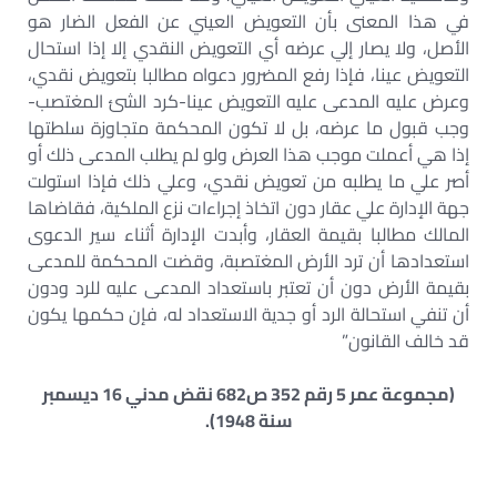
في هذا المعنى بأن التعويض العيني عن الفعل الضار هو
الأصل، ولا يصار إلي عرضه أي التعويض النقدي إلا إذا استحال
التعويض عينا، فإذا رفع المضرور دعواه مطالبا بتعويض نقدي،
وعرض عليه المدعى عليه التعويض عينا-كرد الشئ المغتصب-
وجب قبول ما عرضه، بل لا تكون المحكمة متجاوزة سلطتها
إذا هي أعملت موجب هذا العرض ولو لم يطلب المدعى ذلك أو
أصر علي ما يطلبه من تعويض نقدي، وعلي ذلك فإذا استولت
جهة الإدارة علي عقار دون اتخاذ إجراءات نزع الملكية، فقاضاها
المالك مطالبا بقيمة العقار، وأبدت الإدارة أثناء سير الدعوى
استعدادها أن ترد الأرض المغتصبة، وقضت المحكمة للمدعى
بقيمة الأرض دون أن تعتبر باستعداد المدعى عليه للرد ودون
أن تنفي استحالة الرد أو جدية الاستعداد له، فإن حكمها يكون
قد خالف القانون”
(مجموعة عمر 5 رقم 352 ص682 نقض مدني 16 ديسمبر
سنة 1948).