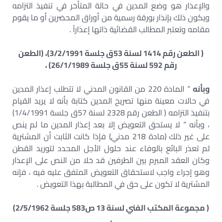
والإعذار هو وضع المدين في حالة المتأخر في تنفيذ التزامه
ويكون ذلك بإنذار بورقة رسمية من أوراق المحضرين أو ما يقوم
مقامه وتعتبر المطالب القضائية ذاتها إعذاراً .
( الطعن رقم 1414 لسنة 53ق جلسة 3/2/1991)، (الطعن
رقم 592 لسنة 55ق جلسة 26/1/1989) ،
وبأنه
” المادة 220 من القانون المدني لا تتطلب إعذار المدين
في حالات معينة منها تصريح المدين كتابة بأنه لا يريد القيام
بتنفيذ التزامه ( الطعن رقم 2328 لسنة 57ق جلسة 1/4/1991)
، وبأنه ” لا يستحق التعويض إلا بعد إعذار المدين ما لم ينص
على غير ذلك (مادة 218 مدني) فإذا كانت الثابت أن المشترية
لم تعذر البائع بالوفاء عند حلول الأجل المحدد لتوريد القطن
وكان العقد المبرم بين الطرفين قد خلا من النص على الإعذار
وهو إجراء واجب لاستحقاق التعويض المتفق عليه فيه ، فإنه
المشترية لا تكون على حق في المطالبة بهذا التعويض .
( مجموعة المكتب الفني لسنة 13 ص583 جلسة 2/5/1962)
،