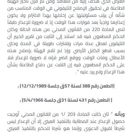
الغرض الذي هدف إليه من التعاقد ومن ثم فإن تأخير الهيئة
الطاعنة في تحقيق الإصلاح التليفوني في الوقت المناسب من
شأنه أن يرتب مسئوليتها عن إخلالها بهذا الالتزام ولا يكون
إعذارها واجباً بعد فوارات هذا الوقت إذ لا ضرورة للإعذار طبقاً
لنص المادة 220 من القانون المدني من هذه الحالة وكان
الحكم المطعون فيه قد استند إلى الثابت من تقرير الخبير أن
التليفون تعطل عدة مرات ولفترات طويلة في المدة وحتى
بسبب قطع الكابل الأرضي وإذ لم تقم الهيئة بإصلاح هذه
الأعطال وفات الوقت ووقع الضرر فإنه لا ضرورة للإعذار فلا
على الحكم المطعون فيه إن التفت عن دفاع الطاعنة بشأن
هذا الإعذار ولم يرد عليه ” .
(الطعن رقم 388 لسنة 57ق جلسة 12/12/1989) ،
( الطعن رقم 431 لسنة 31ق جلسة 5/4/1966) ،
وبأنه
” لئن كانت المادة 203 /1 من القانون المدني أوجبت
حصول الإعذار عند المطالبة بالتنفيذ العيني إلا أن الإعذار ليس
شرطاً لقبول الدعوى وإنما هو شرط للحكم بالتنفيذ العيني