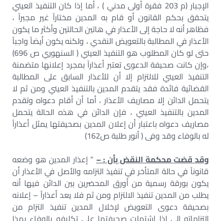
الإجبار (م 203 فقرة أولى مدني ) ، أما إذا كان التنفيذ العيني
يتحقق بحكم القانون أو قام به المدين مختاراً غير مجبراً ،
فظاهر أنه لا حاجة إلى الأعذار في هاتين الحالتين وأكثر ما يكون
الأعذار في المطالبة بالتعويض النقدي ، ولكنه يكون أيضاً واجباً
حتى لو كان المطلوب هو التنفيذ العيني ( السنهوري ص 696)
،وإن كانت صحيفة الدعوى تعتبر أعذاراً بمجرد إعلانها متضمنة
التنفيذ العيني للالتزام إلا أن للأعذار السابق على المطالبة
القضائية فائدة فقد يتقدم المدين بالتنفيذ العيني ومن ثم لا
يتحمل الدائن إلا مصاريف الأعذار ، أما أن أقام دعواه وتقدم
المدين بالتنفيذ العيني ، فإن الدائن في هذه الحالة يتحمل
مصاريف دعواه باعتبار أن إعلان المدين بصحيفتها يمثل أعذاراً
له بالوفاء وقد وفى ( أنور طلبة ص162)
وقد قضت محكمة النقض بأن : –
” إعذار المدين هو وضعه
قانوناً في حالة المتأخر في تنفيذ التزامه والأصل في الأعذار أن
يكون بورقة رسمية من أورق المحضرين بين الدائن فيها أنه
يطلب من المدين تنفيذ الالتزام ومن ثم فلا يعد أعذاراً – إعلانه
بصحيفة دعوى التعويض لإخلال المدين تنفيذ التزام من
التزاماته إلى إذا اشتملت صحيفتها على تكليفه بالوفاء بهذا