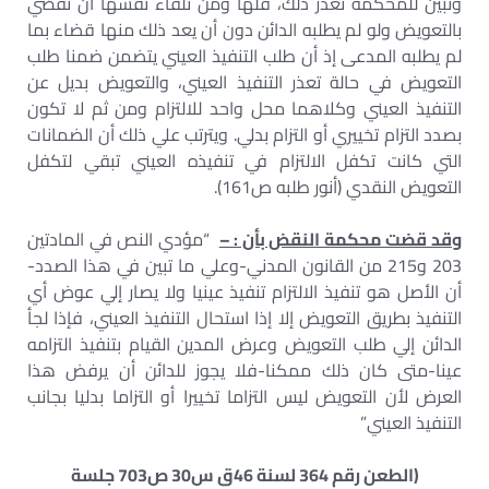
وتبين للمحكمة تعذر ذلك، فلها ومن تلقاء نفسها أن تقضي
بالتعويض ولو لم يطلبه الدائن دون أن يعد ذلك منها قضاء بما
لم يطلبه المدعى إذ أن طلب التنفيذ العيني يتضمن ضمنا طلب
التعويض في حالة تعذر التنفيذ العيني، والتعويض بديل عن
التنفيذ العيني وكلاهما محل واحد للالتزام ومن ثم لا تكون
بصدد التزام تخييري أو التزام بدلي. ويترتب علي ذلك أن الضمانات
التي كانت تكفل الالتزام في تنفيذه العيني تبقي لتكفل
التعويض النقدي (أنور طلبه ص161).
وقد قضت محكمة النقض بأن : –
“مؤدي النص في المادتين
203 و215 من القانون المدني-وعلي ما تبين في هذا الصدد-
أن الأصل هو تنفيذ الالتزام تنفيذ عينيا ولا يصار إلي عوض أي
التنفيذ بطريق التعويض إلا إذا استحال التنفيذ العيني، فإذا لجأ
الدائن إلي طلب التعويض وعرض المدين القيام بتنفيذ التزامه
عينا-متى كان ذلك ممكنا-فلا يجوز للدائن أن يرفض هذا
العرض لأن التعويض ليس التزاما تخييرا أو التزاما بدليا بجانب
التنفيذ العيني”
(الطعن رقم 364 لسنة 46ق س30 ص703 جلسة