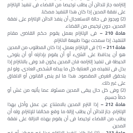
إلتزامه جاز للدائن أن يطلب ترخيصا من القضاء فى تنفيذ الإلتزام
على نفقة المدين إذا كان هذا التنفيذ ممكنا.
(2) ويجوز فى حالة الاستعجال أن ينفذ الدائن الإلتزام على نفقة
المدين، دون ترخيص من القضاء.
مادة 210 –
فى الإلتزام بعمل يقوم حكم القاضى مقام
التنفيذ، إذا سمحت بهذا طبيعة الالتزام.
مادة 211 –
(1) فى الإلتزام بعمل، إذا كان المطلوب من المدين
هو أن يحافظ على الشىء أو أن يقوم بإدارته أو أن يتوخى
الحيطة فى تنفيذ إلتزامه فان المدين يكون قد وفى بالالتزام إذا
بذل فى تنفيذه من العناية كل ما يبذله الشخص العادى، ولو لم
يتحقق الغرض المقصود. هذا ما لم ينص القانون أو الاتفاق
على غير ذلك.
(2) وفى كل حال يبقى المدين مسئولا عما يأتيه من غش أو
خطأ جسيم.
مادة 212 –
إذا التزم المدين بالامتناع عن عمل وأخل بهذا
الإلتزام، جاز للدائن أن يطلب إزالة ما وقع مخالفا للإلتزام. وله أن
يطلب من القضاء ترخيصا فى أن يقوم بهذه الازالة على نفقة
المدين.
مادة 213 –
(1) إذا كان تنفيذ الإلتزام عينا غير ممكن أو غير