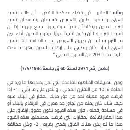
وبأنه
” المقرر – في قضاء محكمة النقض – أن طلب التنفيذ
العيني والتنفيذ بطريق التعويض قسيمان يتقاسمان تنفيذ
التزام المدين ويتكافـآن قدراً بحيث يجوز الجمع بينهما إذا أن
تنفيذ الالتزام إما أن يكون تنفيذاً عينياً فيقوم المدين بأداء عين
ما التزم به أو عن طريق التعويض في حالة استحالة التنفيذ
العيني أو إذا كان ينطوي على إرهاق للمدين وهو ما نصت
عليه المادة 203 من القانون المدني ”
(طعن رقم 2971 لسنة 60 ق جلسة 7/4/1994)
ومن التطبيقات الظاهرة للقاعدة التي نحن بصددها ما ورد في
المادة 1018 من التقنين المدني ، و تنص على ما يأتي : 1- إذا
فرضت قيود معينة تحد من حق مالك العقار في البناء عليه
كيف شاء كان يمنع من تجاوز حد معين في الارتفاع بالبناء أو
في مساحة رقعته ، فإن هذه القيود تكون حقوق ارتفاق على
هذا العقار لفائدة العقارات التي فرضت لمصلحتها هذه القيود
هذا ما لم يكن هناك اتفاق يقضي بغيره . 2- وكل مخالفة