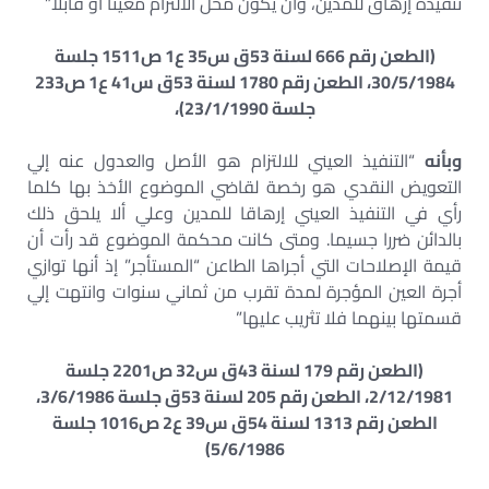
تنفيذه إرهاق للمدين، وأن يكون محل الالتزام معينا أو قابلا”
(الطعن رقم 666 لسنة 53ق س35 ع1 ص1511 جلسة
30/5/1984، الطعن رقم 1780 لسنة 53ق س41 ع1 ص233
جلسة 23/1/1990)،
وبأنه
“التنفيذ العيني للالتزام هو الأصل والعدول عنه إلي
التعويض النقدي هو رخصة لقاضي الموضوع الأخذ بها كلما
رأي في التنفيذ العيني إرهاقا للمدين وعلي ألا يلحق ذلك
بالدائن ضررا جسيما. ومتى كانت محكمة الموضوع قد رأت أن
قيمة الإصلاحات التي أجراها الطاعن “المستأجر” إذ أنها توازي
أجرة العين المؤجرة لمدة تقرب من ثماني سنوات وانتهت إلي
قسمتها بينهما فلا تثريب عليها”
(الطعن رقم 179 لسنة 43ق س32 ص2201 جلسة
2/12/1981، الطعن رقم 205 لسنة 53ق جلسة 3/6/1986،
الطعن رقم 1313 لسنة 54ق س39 ع2 ص1016 جلسة
5/6/1986)