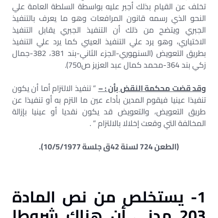
تخلف عن القيام بذلك أجبر عليه بواسطة السلطة العامة علي
النحو الذي رسمه قانون المرافعات وهو ما يعرف بالتنفيذ
الجبري ويتضح من ذلك أن التنفيذ الجبري يقابل التنفيذ
الاختياري، وهو يرد علي التنفيذ العيني كما يرد علي التنفيذ
بطريق التعويض (السنهوري-الجزء الثاني-بند 381، 382-جمال
زكي بند 364-محمد كمال عبد العزيز ص750).
وقد قضت محكمة النقض بأن : –
” تنفيذ الالتزام أما أن يكون
تنفيذا عينيا فيقوم المدين بأداء عين ما التزم به أو تنفيذا عن
طريق التعويض، والتعويض قد يكون نقديا أو عينيا بإزالة
المخالفة التي وقعت إخلالا بالالتزام ” .
(الطعن 724 لسنة 42ق جلسة 10/5/1977).
1- يستخلص من نص المادة
203 مدني أن هناك شروطا