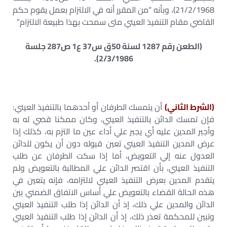
21/2/1968)، وبأنه “من المقرر أنه في الالتزام بعمل يقوم حكم
القاضي مقام التنفيذ العيني متى سمحت بهذا طبيعة الالتزام”
(الطعن رقم 1287 لسنة 50ق س37 ع1 ص287 جلسة
2/3/1986).
(الشرط الثاني)
أن يتمسك الطرفان أو أحدهما بالتنفيذ العيني:
فإن تمسك الدائن بالتنفيذ العيني، وكان ممكنا قضي له به
وأجبر المدين عليه أي يجبر علي أداء عين ما التزم به، كذلك إذا
عرض المدين التنفيذ العيني تعين قبوله دون أن يكون للدائن
العدول عنه إلي التعويض، أما إذا سكت الطرفان عن طلب
التنفيذ العيني، بأن اقتصر الدائن علي المطالبة بالتعويض ولم
يتقدم المدين بعرض التنفيذ العيني لالتزامه، فإنه يتعين في
هذه الحالة القضاء بالتعويض علي أساس الاتفاق الضمني بين
الدائن والمدين علي ذلك، إذ أن الدائن إذا طلب التنفيذ العيني
وتبين للمحكمة تعذر ذلك، إذ أن الدائن إذا طلب التنفيذ العيني