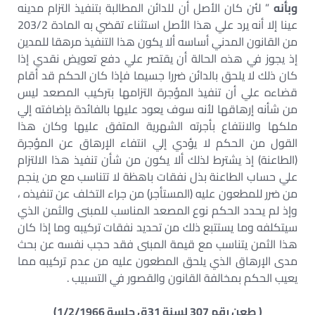
وبأنه
” لئن كان الأصل أن للدائن المطالبة بتنفيذ التزام مدينه
عينا إلا أنه يرد علي هذا الأصل استثناء تقضي به المادة 203/2
من القانون المدني أساسه ألا يكون هذا التنفيذ مرهقا للمدين
إذ يجوز في هذه الحالة أن يقتصر علي دفع تعويض نقدي إذا
كان ذلك لا يلحق بالدائن ضررا جسيما فإذا كان الحكم قد أقام
قضاءه علي أن تنفيذ المؤجرة التزامها بتركيب المصعد ليس
من شأنه إرهاقها لأنه سوف يعود عليها بالفائدة بإضافته إلي
ملكها والانتفاع بأجرته الشهرية المتفق عليها وكان هذا
القول من الحكم لا يؤدي إلي انتفاء الإرهاق عن المؤجرة
(الطاعنة) إذ يشترط لذلك ألا يكون من شأن تنفيذ هذا الالتزام
علي حساب الطاعنة بذل نفقات باهظة لا تتناسب مع من ينجم
من ضرر للمطعون عليه (المستأجر) من جراء التخلف عن تنفيذه ،
وإذ لم يحدد الحكم نوع المصعد المناسب للمبنى والثمن الذي
سيتكلفه وما يستتبع ذلك من تحديد نفقات تركيبه وما إذا كان
هذا الثمن يتناسب مع قيمة المبنى فقد حجب نفسه عن بحث
مدى الإرهاق الذي يلحق المطعون عليه من عدم تركيبه مما
يعيب الحكم بمخالفة القانون والقصور في التسبيب .
( طعن رقم 307 لسنة 31ق جلسة 1/2/1966)