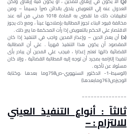
(ج)
ألا يكون في إرهاق للمدين ، أو يكون فيه إرهاق ولكن
العدول عنه إلي التعويض يلحق بالدائن ضرراً جسيماً – ومن
تطبيقات ذلك ما تقضى به المادة 1018 مدني من أنه عند
مخالفة قيود البناء تجوز المطالبة بإصلاحها عيناً ، ومع ذك يجوز
الاقتصار علي الحكم بالتعويض إذا رأت المحكمة ما يبرر ذلك .
(د)
أن يعذر الدين – وإعذار المدين واجب في التنفيذ إذا كان
المقصود أن يكون هذا التنفيذ قهرياً . علي أن المطالبة
القضائية ذاتها تعتبر إعذارا ، فيجب علي المدين أن يبادر بأى
تنفيذا إلتزامه بمجرد أن توجه إليه المطالبة القضائية ، وإلا كان
مسئولا عن تأخره .
(الوسيط-1- الدكتور السنهوري-ص758وما بعدها ،وكتابة
الوجيزص763ومابعدها)
_______________
ثالثآ : أنواع التنفيذ العيني
للالتزام : –