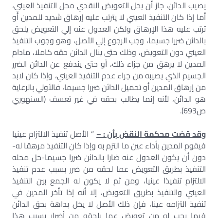
يصيب الدائن، جاز أن يحل التعويض النقدي محل التنفيذ العيني،
أما إذا كان التنفيذ العيني لا يترتب عليه إرهاق شديد للمدين أو
ترتب عليه هذا الإرهاق ولكن العدول عنه إلي التعويض يلحق
بالدائن ضررا جسيما، وجب الرجوع إلي الأصل، وهو وجوب التنفيذ
العيني دون التعويض، وذلك حتى ينال الدائن حقه كاملا، مادام
المدين لا يرهق من جزاء ذلك، أو حتى يندفع عن الدائن الضرر
الجسيم الذي يصيبه من جراء عدم التنفيذ العيني، وإذا كان لابد
من إرهاق المدين أو تحميل الدائن ضررا جسيما، فالأولي بالرعاية
هو الدائن، لأنه إنما يطالب بحقه في غير تعسف (السنهوري
ص693).
وقد قضت محكمة النقض بأن : –
” الأصل تنفيذ الالتزام عينيا
فيقوم المدين بأداء عين ما التزم به وإذا كان التنفيذ مرهقا له-
دون أن يكون العدول عنه ضارا بالدائن ضررا جسيما-حل محله
التنفيذ بطريق التعويض عما لحقه من ضرر بسبب عدم تنفيذ
الالتزام تنفيذا عينيا، ومن ثم لا يكون له الجمع بين التنفيذ
العيني والتنفيذ بطريق التعويض، إلا أنه إذا تأخر المدين في
تنفيذ التزامه عينا، فإن ذلك الأصل لا يخل بداهة بحق الدائن
فيما يجب له من تعويض عما يلحقه من أضرار بسبب هذا