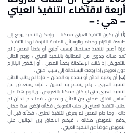
أربعة لاقتضاء التنفيذ العيني
– هي : –
(أ)
أن يكون التنفيذ العيني ممكنا – وإمكان التنفيذ يرجع إلي
طبيعة الإلتزام ومداه والوسائل المادية اللازمة لهذا التنفيذ ،
فإذا أصبح التنفيذ مستحيلاً (بسبب أجنبي أو بخطأ المدين ) لم
تعد هناك جدوى من المطالبة بالتنفيذ العيني ، ورجع الدائن
بالتعويض إذ كانت الإستحالة بخطأ المدين ، أو إنقضى الإلتزام
دون تعويض إذا رجعت الإستحالة إلي سبب أجنبي .
(ب)
أن يطلبة الدائن أو يتقدم به المدئن – فإذا لم يطلب الدائن
التنفيذ العيني ، ولم يتقدم به المدين ، فإنه يستعاض عن
التنفيذ العينى حتي لو كان ممكنا بالتعويض ، ويقوم هذا علي
أساس انفاق ضمني بين الدائن والمدين ، فما دام الدائن لم
يطلب التنفيذ العيني بل طلب التعويض فكأنه ارتضى هذا مكان
ذاك ، وما دام المدين لم يعرض التنفيذ العنيي ، فكأنه قبل أن
يدفع التعويض مكانه ، فيضع الانفاق بين الجانبين علي
التعويض عوضاً عن التنفيذ العيني .