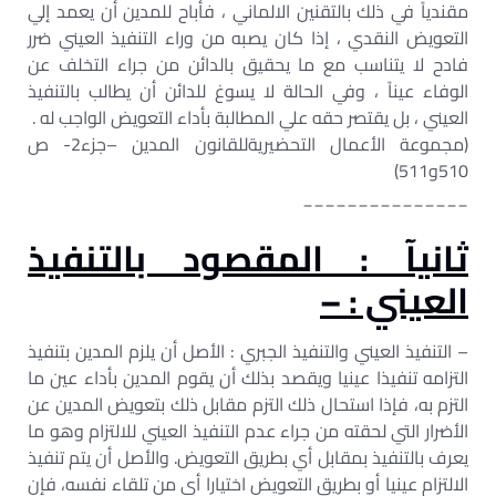
مقندياً في ذلك بالتقنين الالماني ، فأباح للمدين أن يعمد إلي
التعويض النقدي ، إذا كان يصبه من وراء التنفيذ العيني ضرر
فادح لا يتناسب مع ما يحقيق بالدائن من جراء التخلف عن
الوفاء عيناً ، وفي الحالة لا يسوغ للدائن أن يطالب بالتنفيذ
العيني ، بل يقتصر حقه علي المطالبة بأداء التعويض الواجب له .
(مجموعة الأعمال التحضيريةللقانون المدين –جزء2- ص
510و511)
_______________
ثانيآ : المقصود بالتنفيذ
العيني : –
– التنفيذ العيني والتنفيذ الجبري : الأصل أن يلزم المدين بتنفيذ
التزامه تنفيذا عينيا ويقصد بذلك أن يقوم المدين بأداء عين ما
التزم به، فإذا استحال ذلك التزم مقابل ذلك بتعويض المدين عن
الأضرار التي لحقته من جراء عدم التنفيذ العيني للالتزام وهو ما
يعرف بالتنفيذ بمقابل أي بطريق التعويض. والأصل أن يتم تنفيذ
الالتزام عينيا أو بطريق التعويض اختيارا أي من تلقاء نفسه، فإن