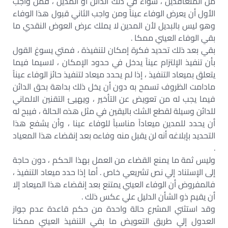
من المتعاقدين ، سواء في ذلك الدائن أو المدين ، فمن واجب
الأول أن يعرض الوفاء عيناً ومن واجب الثاني قبول هذا الوفاء
وهو ليس بالبديل لأن المدين لا يملك عرض العوض النقدي ما
بقي الوفاء العيني ممكا .
بقي بعد ذلك تحديد فكرة إمكان لتنفيذة ، فمتي يسوغ القول
بأن تنفيذ الإلتزام عيناً يدخل في حدود الإمكان ، لاسيما فيما
يتعلق بميعاد التنفيذ ، إذا لم يحدد ميعاد لتنفيذ حائز الوفاء عيناً
مادامت الظروف تسمح به دون أن يخل ذلك بداهة بحق الدائن
فيما يجب له من تعويض عن التأخير ، ويهيئ التقنين الالماني
للدائن وسيلة لقطع الشك باليقين في مثل هذه الحالة ، فيبح له
أن يحدد للمدين ميعاداً مناسباً للوفاء عينا ، وأن يشفع هذا
التحديد بإبلاغه أنه لن يقبل منه وفاءه بعد إنقضاء هذا المعياد
.
وليس ثمة ما يمنع القضاء من العمل بهذا الحكم ، دون حاجة
إلى الإستناد إلي نص تشريعي خاص . أما إذا حدد ميعاد التنفيذ ،
فالمفروض أن الوفاء العيني يمتنع بعد إنقضاء هذا الميعاد إلا
أن يقيم ذو الشأن الدليل علي عكس ذلك .
وقد استثني المشرع حالة واحدة من حكم قاعدة عدم جواز
العدول إلي طريق التعويض ما بقي التنفيذ العيني ممكنا