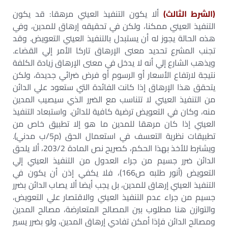
(الشرط الثالث)
ألا يكون التنفيذ العيني مرهقا: قد يكون
التنفيذ العيني ممكنا، ولكن في تحقيقه إرهاق للمدين، وفي
هذه الحالة يجوز له أن يستبدل بالتنفيذ العيني التعويض. وقد
تجنب المشرع تحديد معنى الإرهاق تاركا الأمر إلي القضاء.
ويذهب الشارع إلي أنه لا يدخل في معنى الإرهاق زيادة الكلفة
نتيجة لارتفاع الأسعار أو الرسوم أو فرض ضرائي جديدة، ولكن
يتحقق هذا الإرهاق إذا كانت الفائدة التي ستعود علي الدائن
من التنفيذ العيني لا تتناسب مع الضرر الذي سيصيب المدين
منه، وكان في التعويض ترضية كافية للدائن. واستبعاد التنفيذ
العيني إذا كان مرهقا للمدين ما هو إلا تطبيق خاص من
تطبيقات نظرية التعسف في استعمال الحق (م5/ب مدني).
ويشترط للأخذ بهذا الحكم، كصريح نص المادة 203/2، ألا يلحق
الدائن ضرر جسيم من جراء العدول من التنفيذ العيني إلي
التعويض (أنور طلبه ص166)، فلا يكفي إذن أن يكون في
التنفيذ العيني إرهاق للمدين، بل يجب أيضا ألا يصاب الدائن بضرر
جسيم من جراء عدم التنفيذ العيني والاقتصار علي التعويض،
والتوازن هنا مطلوب بين المصالح المتعارضة، مصالح المدين
ومصالح الدائن فإذا أمكن تفادي إرهاق المدين، ولو بضرر يسير