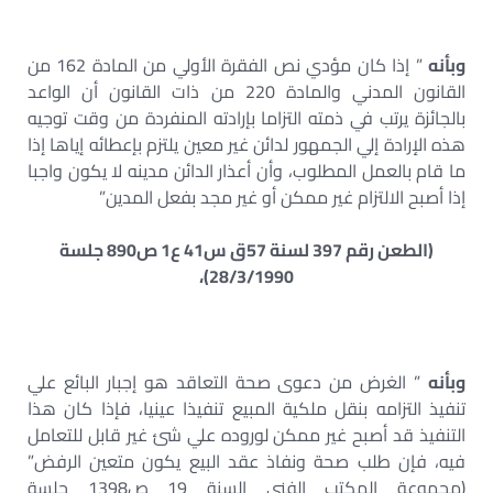
وبأنه
” إذا كان مؤدي نص الفقرة الأولي من المادة 162 من
القانون المدني والمادة 220 من ذات القانون أن الواعد
بالجائزة يرتب في ذمته التزاما بإرادته المنفردة من وقت توجيه
هذه الإرادة إلي الجمهور لدائن غير معين يلتزم بإعطائه إياها إذا
ما قام بالعمل المطلوب، وأن أعذار الدائن مدينه لا يكون واجبا
إذا أصبح الالتزام غير ممكن أو غير مجد بفعل المدين”
(الطعن رقم 397 لسنة 57ق س41 ع1 ص890 جلسة
28/3/1990)،
وبأنه
” الغرض من دعوى صحة التعاقد هو إجبار البائع علي
تنفيذ التزامه بنقل ملكية المبيع تنفيذا عينيا، فإذا كان هذا
التنفيذ قد أصبح غير ممكن لوروده علي شئ غير قابل للتعامل
فيه، فإن طلب صحة ونفاذ عقد البيع يكون متعين الرفض”
(مجموعة المكتب الفني السنة 19 ص1398 جلسة