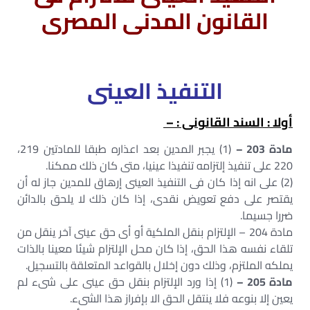
القانون المدنى المصرى
التنفيذ العينى
أولا : السند القانونى : –
مادة 203 –
(1) يجبر المدين بعد اعذاره طبقا للمادتين 219،
220 على تنفيذ إلتزامه تنفيذا عينيا، متى كان ذلك ممكنا.
(2) على انه إذا كان فى التنفيذ العينى إرهاق للمدين جاز له أن
يقتصر على دفع تعويض نقدى، إذا كان ذلك لا يلحق بالدائن
ضررا جسيما.
مادة 204 – الإلتزام بنقل الملكية أو أى حق عينى آخر ينقل من
تلقاء نفسه هذا الحق، إذا كان محل الإلتزام شيئا معينا بالذات
يملكه الملتزم، وذلك دون إخلال بالقواعد المتعلقة بالتسجيل.
مادة 205 –
(1) إذا ورد الإلتزام بنقل حق عينى على شىء لم
يعين إلا بنوعه فلا ينتقل الحق الا بإفراز هذا الشىء.