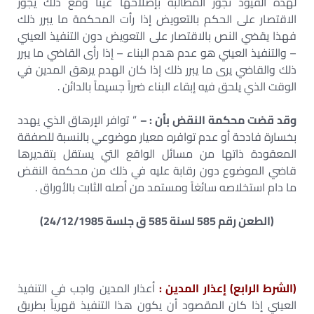
لهذه القيود تجوز المطالبة بإصلاحها عيناً ومع ذلك يجوز
الاقتصار على الحكم بالتعويض إذا رأت المحكمة ما يبرر ذلك
فهذا يقضي النص بالاقتصار على التعويض دون التنفيذ العيني
– والتنفيذ العيني هو عدم هدم البناء – إذا رأى القاضي ما يبرر
ذلك والقاضي يرى ما يبرر ذلك إذا كان الهدم يرهق المدين في
الوقت الذي يلحق فيه إبقاء البناء ضرراً جسيماً بالدائن .
وقد قضت محكمة النقض بأن : –
” توافر الإرهاق الذي يهدد
بخسارة فادحة أو عدم توافره معيار موضوعي بالنسبة للصفقة
المعقودة ذاتها من مسائل الواقع التي يستقل بتقديرها
قاضي الموضوع دون رقابة عليه في ذلك من محكمة النقض
ما دام استخلاصه سائغاً ومستمد من أصله الثابت بالأوراق .
(الطعن رقم 585 لسنة 585 ق جلسة 24/12/1985)
(الشرط الرابع) إعذار المدين :
أعذار المدين واجب في التنفيذ
العيني إذا كان المقصود أن يكون هذا التنفيذ قهرياً بطريق