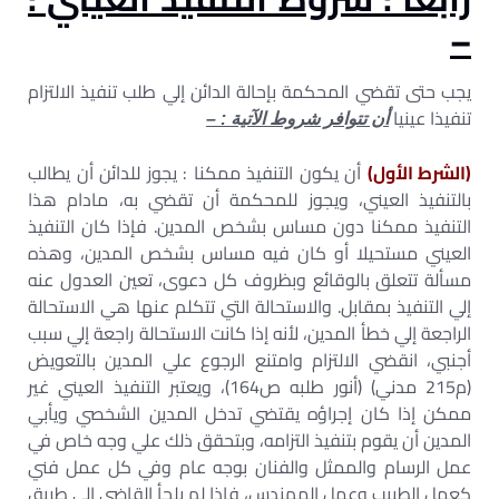
–
يجب حتى تقضي المحكمة بإحالة الدائن إلي طلب تنفيذ الالتزام
تنفيذا عينيا
أن تتوافر شروط الآتية : –
(الشرط الأول)
أن يكون التنفيذ ممكنا : يجوز للدائن أن يطالب
بالتنفيذ العيني، ويجوز للمحكمة أن تقضي به، مادام هذا
التنفيذ ممكنا دون مساس بشخص المدين. فإذا كان التنفيذ
العيني مستحيلا أو كان فيه مساس بشخص المدين، وهذه
مسألة تتعلق بالوقائع وبظروف كل دعوى، تعين العدول عنه
إلي التنفيذ بمقابل. والاستحالة التي تتكلم عنها هي الاستحالة
الراجعة إلي خطأ المدين، لأنه إذا كانت الاستحالة راجعة إلي سبب
أجنبي، انقضي الالتزام وامتنع الرجوع علي المدين بالتعويض
(م215 مدني) (أنور طلبه ص164)، ويعتبر التنفيذ العيني غير
ممكن إذا كان إجراؤه يقتضي تدخل المدين الشخصي ويأبي
المدين أن يقوم بتنفيذ التزامه، وبتحقق ذلك علي وجه خاص في
عمل الرسام والممثل والفنان بوجه عام وفي كل عمل فني
كعمل الطبيب وعمل المهندس، فإذا لم يلجأ القاضي إلي طريق