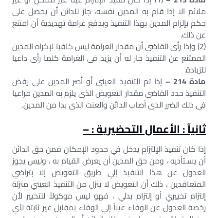
ملائم الا إذا قام به المدين نفسه، جاز للدائن أن يحصل على
حكم بإلزام المدين بهذا التنفيذ وبدفع غرامة تهديدية أن امتنع
عن ذلك.
(2) وإذا رأى القاضى أن مقدار الغرامة ليس كافيا لإكراه المدين
الممتنع عن التنفيذ جاز له أن يزيد فى الغرامة كلما رأى داعيا
للزيادة.
مادة 214 –
إذا تم التنفيذ العينى أو أصر المدين على رفض
التنفيذ حدد القاضى مقدار التعويض الذى يلزم به المدين مراعيا
فى ذلك الضرر الذى أصاب الدائن والعنت الذى بدا من المدين.
ثانيآ : الأعمال التحضيرية : –
إذا كان تنفيذ الإلتزام يدخل في حدود الإمكان فمن حق الدائن
أن يسـتأديه ، ومن حق المدين أن يعرض القيام به ، وليس يجوز
العدول عن هذا التنفيذ إلي طريق التعويض إلا بتراضي
المتعاقدين ، ذلك أن التعويض لا ينزل من التنفيذ العيني منزلة
إلتزام تخييري أو إلتزام بدلي ، فهو ليس موكولاً للتخيير لأن
رخصة العدول عن الوفاء عيناً إلي الوفاء بمقابل غير ثابتة لأي