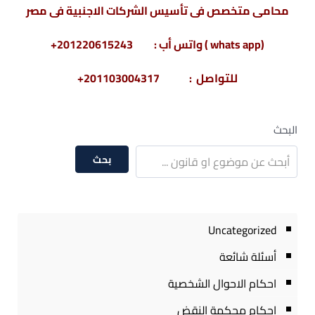
محامى متخصص فى تأسيس الشركات الاجنبية فى مصر
(whats app ) واتس أب : 201220615243+
للتواصل : 201103004317+
البحث
بحث
Uncategorized
أسئلة شائعة
احكام الاحوال الشخصية
احكام محكمة النقض