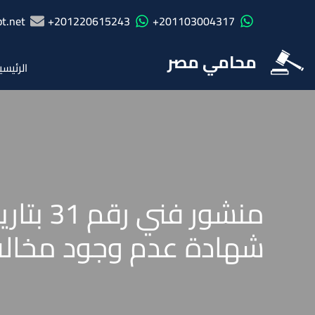
t.net
201220615243+
201103004317+
محامي مصر
الرئيسي
شهادة عدم وجود مخالفا