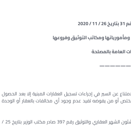
/ 2020
ومأمورياتها ومكاتب التوثيق وفروعها
ات العامة بالمصلحة
——————
ور الفني 24 بتاريخ 8 / 9 / 2020 بشأن الامتناع عن السير في إجراءات تسجيل العقارات المبنية إلا بعد الحصول
تص أو من يفوضه تفيد عدم وجود أي مخالفات بالعقار أو الوحدة
فقد ورد كتاب السيد المستشار / مساعد وزير العدل لشئون الشهر العقاري والتوثيق رقم 397 صادر مكتب الوزير بتاريخ 25 /