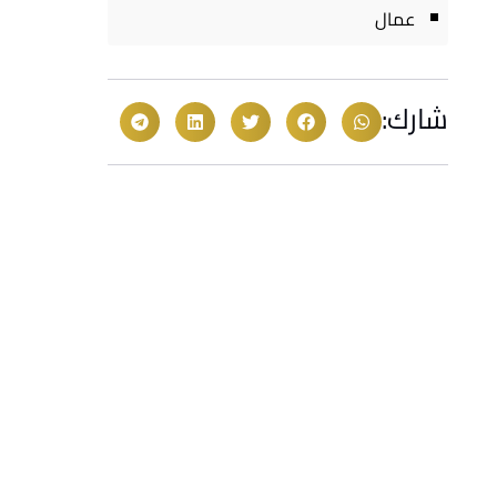
عمال
شارك: