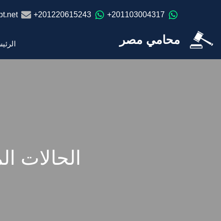
t.net
201220615243+
201103004317+
محامي مصر
الرئي
الحالات ال