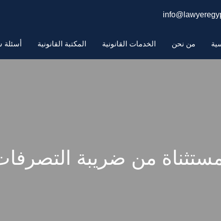
info@lawyeregyp
سية
من نحن
الخدمات القانونية
المكتبة القانونية
أسئلة ش
مستثناة من ضريبة التصرفات