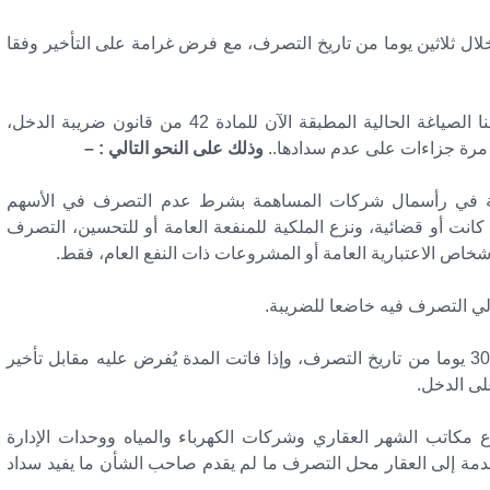
لال ثلاثين يوما من تاريخ التصرف، مع فرض غرامة على التأخير وفقا
متضمنا الصياغة الحالية المطبقة الآن للمادة 42 من قانون ضريبة الدخل،
 مرة جزاءات على عدم سدادها..
وذلك على النحو التالي : –
ينية في رأسمال شركات المساهمة بشرط عدم التصرف في الأسهم
 كانت أو قضائية، ونزع الملكية للمنفعة العامة أو للتحسين، التصرف
الأشخاص الاعتبارية العامة أو المشروعات ذات النفع العام، فقط.
٣- استمر إلزام المتصرف (البائع) بسداد الضريبة خلال 30 يوما من تاريخ التصرف، وإذا فاتت المدة يُفرض عليه مقابل تأخير
ع مكاتب الشهر العقاري وشركات الكهرباء والمياه ووحدات الإدارة
خدمة إلى العقار محل التصرف ما لم يقدم صاحب الشأن ما يفيد سداد