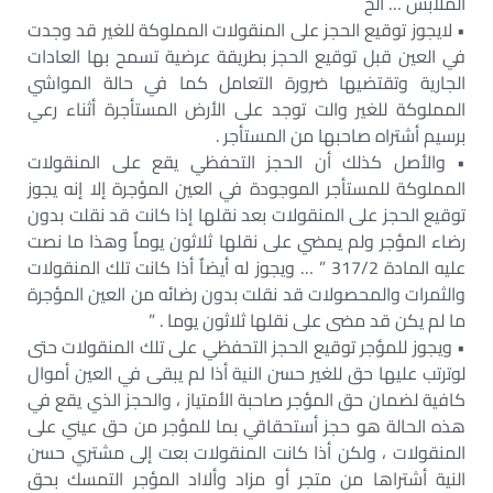
الملابس … ألخ
• لايجوز توقيع الحجز على المنقولات المملوكة للغير قد وجدت
في العين قبل توقيع الحجز بطريقة عرضية تسمح بها العادات
الجارية وتقتضيها ضرورة التعامل كما في حالة المواشي
المملوكة للغير والت توجد على الأرض المستأجرة أثناء رعي
برسيم أشتراه صاحبها من المستأجر .
• والأصل كذلك أن الحجز التحفظي يقع على المنقولات
المملوكة للمستأجر الموجودة في العين المؤجرة إلا إنه يجوز
توقيع الحجز على المنقولات بعد نقلها إذا كانت قد نقلت بدون
رضاء المؤجر ولم يمضي على نقلها ثلاثون يوماٌ وهذا ما نصت
عليه المادة 317/2 ” … ويجوز له أيضاٌ أذا كانت تلك المنقولات
والثمرات والمحصولات قد نقلت بدون رضائه من العين المؤجرة
ما لم يكن قد مضى على نقلها ثلاثون يوما . ”
• ويجوز للمؤجر توقيع الحجز التحفظي على تلك المنقولات حتى
لوترتب عليها حق للغير حسن النية أذا لم يبقى في العين أموال
كافية لضمان حق المؤجر صاحبة الأمتياز ، والحجز الذي يقع في
هذه الحالة هو حجز أستحقاقي بما للمؤجر من حق عيني على
المنقولات ، ولكن أذا كانت المنقولات بعت إلى مشتري حسن
النية أشتراها من متجر أو مزاد وألااد المؤجر التمسك بحق