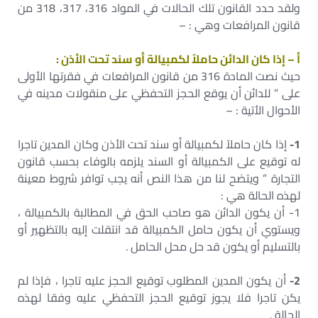
ولقد حدد القانون تلك الحالات في المواد 316، 317، 318 من
قانون المرافعات وهي : –
أ – إذا كان الدائن حاملآ لكمبيالة أو سند تحت الأذن :
حيث نصت المادة 316 من قانون المرافعات في فقرتها الأولى
على ” للدائن أن يوقع الحجز التحفظي على منقولات مدينه في
الأحوال الأتية : –
1-
إذا كان حاملآ لكمبيالة أو سند تحت الأذن وكان المدين تاجرا
له توقيع على الكمبيالة أو السند يلزمه بالوفاء بحسب قانون
التجارة ” ويتضح لنا من هذا النص أنه يجب توافر شروط معينة
لهذه الحالة هي :
1- أن يكون الدائن هو صاحب الحق في المطالبة بالكمبيالة ،
ويستوي أن يكون حامل الكمبيالة قد انتقلت إليه بالتظهير أو
بالتسليم أو يكون قد حل محل الحامل .
2-
أن يكون المدين المطلوب توقيع الحجز عليه تاجرا ، فإذا لم
يكن تاجرا فلا يجوز توقيع الحجز التحفظي عليه وفقا لهذه
الحالة .