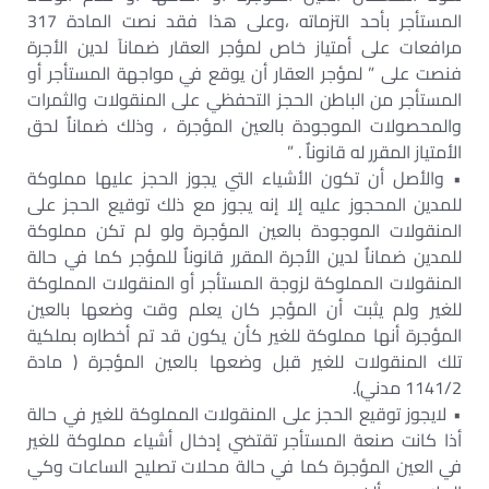
المستأجر بأحد التزماته ،وعلى هذا فقد نصت المادة 317
مرافعات على أمتياز خاص لمؤجر العقار ضمانآ لدين الأجرة
فنصت على ” لمؤجر العقار أن يوقع في مواجهة المستأجر أو
المستأجر من الباطن الحجز التحفظي على المنقولات والثمرات
والمحصولات الموجودة بالعين المؤجرة ، وذلك ضماناٌ لحق
الأمتياز المقرر له قانوناٌ . ”
• والأصل أن تكون الأشياء التي يجوز الحجز عليها مملوكة
للمدين المحجوز عليه إلا إنه يجوز مع ذلك توقيع الحجز على
المنقولات الموجودة بالعين المؤجرة ولو لم تكن مملوكة
للمدين ضماناٌ لدين الأجرة المقرر قانوناٌ للمؤجر كما في حالة
المنقولات المملوكة لزوجة المستأجر أو المنقولات المملوكة
للغير ولم يثبت أن المؤجر كان يعلم وقت وضعها بالعين
المؤجرة أنها مملوكة للغير كأن يكون قد تم أخطاره بملكية
تلك المنقولات للغير قبل وضعها بالعين المؤجرة ( مادة
1141/2 مدني).
• لايجوز توقيع الحجز على المنقولات المملوكة للغير في حالة
أذا كانت صنعة المستأجر تقتضي إدخال أشياء مملوكة للغير
في العين المؤجرة كما في حالة محلات تصليح الساعات وكي