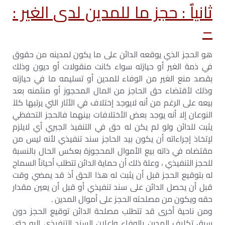
ثانياٌ : حجز ما للمدين لدى الغير :
–
هو الحجز الذي يوقعه الدائن على ما يكون لمدينه من حقوق
في ذمة الغير أو حيازته سواء كانت منقولات أو ديون وذلك
بقصد منع الغير من الوفاء للمدين أو تسليمه ما في حيازته
وذلك لأقتضاء حق الحاجز من المال المحجوز أو منثمنه بعد
بيعه على الرغم من أنه لايوجد إختلاف في الأثار التي يرتبها كلآ
النوعان إلا أنه يوجد بعض الأختلافات بينهما فالحجز التحفظي
يثبت للدائن ولو لم يكن له حق في التنفيذ الجبري أي لايلزم
لإتخاذ إجراءاته أن يكون بيد الحاجز سند تنفيذي لأنه ليس من
مقتضاه في ذاته بيع الأموال المحجوزة بعكس الحال بالنسبة
للحجز التنفيذي ، وعلة ذلك أن حماية الدائن تتطلب أحياناٌ السماح
له بتوقيع الحجز قبل أن يثبت له هذا الحق أذ قد يمضي وقت
قبل أن يحصل الدائن على سند تنفيذي أو قبل أن يعين مقدار
حقه ويكون من مصلحته الحجز على أموال المدين .
ومن ناحية أخرى قد تتطلب مصلحة الدائن توقيع الحجز دون
سبق تكليف المدين بالوفاء واعلان السند التنفيذي إليه حتى