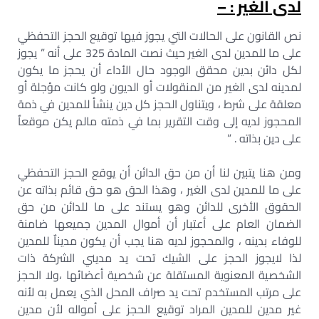
لدى الغير : –
نص القانون على الحالات التي يجوز فيها توقيع الحجز التحفظي
على ما للمدين لدى الغير حيث نصت المادة 325 على أنه ” يجوز
لكل دائن بدين محقق الوجود حال الأداء أن يحجز ما يكون
لمدينه لدى الغير من المنقولات أو الديون ولو كانت مؤجلة أو
معلقة على شرط ، ويتناول الحجز كل دين ينشأ للمدين في ذمة
المحجوز لديه إلى وقت التقرير بما في ذمته مالم يكن موقعاٌ
على دين بذاته . ”
ومن هنا يتبين لنا أن من حق الدائن أن يوقع الحجز التحفظي
على ما للمدين لدى الغير ، وهذا الحق هو حق قائم بذاته عن
الحقوق الأخرى للدائن وهو يستند على ما للدائن من حق
الضمان العام على أعتبار أن أموال المدين جميعها ضامنة
للوفاء بدينه ، والمحجوز لديه هنا يجب أن يكون مديناٌ للمدين
لذا لايجوز الحجز على الشيك تحت يد مديني الشركة ذات
الشخصية المعنوية المستقلة عن شخصية أعضائها ،ولا الحجز
على مرتب المستخدم تحت يد صراف المحل الذي يعمل به لأنه
غير مدين للمدين المراد توقيع الحجز على أمواله لأن مدين