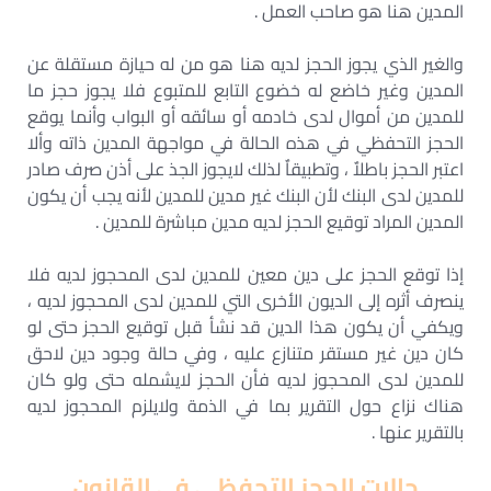
المدين هنا هو صاحب العمل .
والغير الذي يجوز الحجز لديه هنا هو من له حيازة مستقلة عن
المدين وغير خاضع له خضوع التابع للمتبوع فلا يجوز حجز ما
للمدين من أموال لدى خادمه أو سائقه أو البواب وأنما يوقع
الحجز التحفظي في هذه الحالة في مواجهة المدين ذاته وألا
اعتبر الحجز باطلاٌ ، وتطبيقاٌ لذلك لايجوز الجذ على أذن صرف صادر
للمدين لدى البنك لأن البنك غير مدين للمدين لأنه يجب أن يكون
المدين المراد توقيع الحجز لديه مدين مباشرة للمدين .
إذا توقع الحجز على دين معين للمدين لدى المحجوز لديه فلا
ينصرف أثره إلى الديون الأخرى التي للمدين لدى المحجوز لديه ،
ويكفي أن يكون هذا الدين قد نشأ قبل توقيع الحجز حتى لو
كان دين غير مستقر متنازع عليه ، وفي حالة وجود دين لاحق
للمدين لدى المحجوز لديه فأن الحجز لايشمله حتى ولو كان
هناك نزاع حول التقرير بما في الذمة ولايلزم المحجوز لديه
بالتقرير عنها .
حالات الحجز التحفظي فى القانون