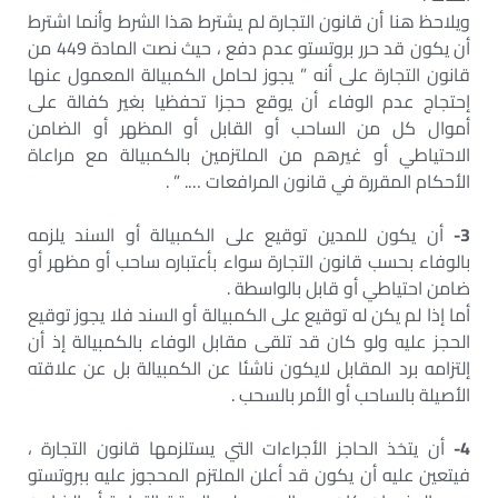
ويلاحظ هنا أن قانون التجارة لم يشترط هذا الشرط وأنما اشترط
أن يكون قد حرر بروتستو عدم دفع ، حيث نصت المادة 449 من
قانون التجارة على أنه ” يجوز لحامل الكمبيالة المعمول عنها
إحتجاج عدم الوفاء أن يوقع حجزا تحفظيا بغير كفالة على
أموال كل من الساحب أو القابل أو المظهر أو الضامن
الاحتياطي أو غيرهم من الملتزمين بالكمبيالة مع مراعاة
الأحكام المقررة في قانون المرافعات …. ” .
3-
أن يكون للمدين توقيع على الكمبيالة أو السند يلزمه
بالوفاء بحسب قانون التجارة سواء بأعتباره ساحب أو مظهر أو
ضامن احتياطي أو قابل بالواسطة .
أما إذا لم يكن له توقيع على الكمبيالة أو السند فلا يجوز توقيع
الحجز عليه ولو كان قد تلقى مقابل الوفاء بالكمبيالة إذ أن
إلتزامه برد المقابل لايكون ناشئا عن الكمبيالة بل عن علاقته
الأصيلة بالساحب أو الأمر بالسحب .
4-
أن يتخذ الحاجز الأجراءات التي يستلزمها قانون التجارة ،
فيتعين عليه أن يكون قد أعلن الملتزم المحجوز عليه ببروتستو