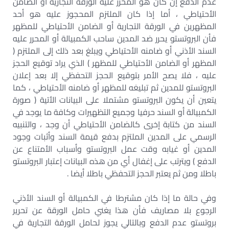
عدم الدفع إن كان هو المحرر عليه الورقة التجارية أو الضامن
الأحتياطي ، أما إذا كان الملتزم المحجوز عليه هو أحد
المظهرين في الورقة التجارية أو الضامن الأحتياطي للمظهر
فأن البروتستو يحرر ضد المدين ساحب الكمبيالة أو المحرر عليه
السند الأذني أو ضامنه الأحتياطي ويبلغ بعد ذلك إلى الملتزم (
المظهر أو الضامن الأحتياطي للمظهر ) الذي يراد توقيع الحجز
عليه ، فلا يصح الأمر بتوقيع الحجز التحفظي إلا بعد إعلان
البروتستو للمدين ثم تبليغه للمظهر أو ضامنه الأحتياطي ، كما
يتعين أن يكون البروتستو مشتملا على البيانات الأتية ( صورة
الكمبيالة أو السند حرفيا وجميع التظهيرات وكافة ما يوجد في
السند من كتابة إخرى كالضامن الأحتياطي أن وجد ، والتنبيه
الرسمي على المدين الملتزم بدفع قيمة السند وأثبات وجود
المدين أو غيابه وقت عمل البروتستو وأسباب الأمتناع عن
الدفع ) ويترتب على إغفال أي من هذه البيانات إعتبار البروتستو
باطلا ومن ثم يعتبر الحجز التحفظي باطلا أيضا .
وفي حالة ما إذا كان مشترطا في الكمبيالة أو السند الأذني
الرجوع بلا مصاريف فأن هذا يغني حامل الورقة عن تحرير
بروتستو عدم الدفع وبالتالي يجوز لحامل الورقة التجارية في