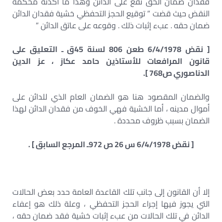
فقدان ضمان الحق تقع على الدائن وهذا ما أكدته محكمة
النقض حيث قضت ” توقيع الحجز التحفظي خشية فقدان الدائن
ضمان حقه . عبء إثبات ذلك . وقوعه على عاتق الدائن ”
[ نقض 6/4/1978 طعن 806 لسنة 45ق ـ التعليق على
قانون المرافعات للأستاذين حامد عكاز ، عز الدين
الدناصوري ص768 ].
والضمان المقصود هنا هو الضمان العام الذي للدائن على
أموال مدينه ، أما الخشية فهي الخوف من فقدان الدائن لهذا
الضمان بسبب ظروف محددة .
[ نقض 6/4/1978 س 26 ص 972ـ المرجع السابق ] .
إلا أن القانون إلى جانب تلك القاعدة العامة حدد بعض الحالات
التي يجوز فيها إجراء الحجز التحفظي ، وعلة ذلك هو إعفاء
الدائن في تلك الحالات من عبء إثبات خشية فقد ضمان حقه ،