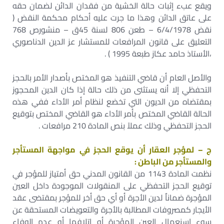
ويقع عبء إثبات حالة الخشية من فقدان الدائن لضمان حقه
على عاتق الدائن وهذا ما جرت عليه أحكام محكمة النقض (
نقض 6/4/1978 – طعن 806 لسنة 45ق – منشورص 768
التعليق على قانون المرافعات للمستشار عز الدين الدناصوري
،الأستاذ حامد عكاز طبعة 1995 ) .
والأصل العام أن قاضي التنفيذ هو المختص بأصدار الأمر بالحجز
التحفظي إلا أنه يستثنى من ذلك حالة إذا كان الدين المحجوز
بمقتضاه من الديون التي تخضع لنظام أمر الأداء ففي هذه
الحالة القاضي المختص بأمر الأداء هو القاضي المختص بتوقيع
الحجز التحفظي وذلك عملآ بنص المادة 210 مرافعات .
ج – لمؤجر العقار أن يوقع الحجز في مواجهة المستأجر
والمستأجر من الباطن :
نظمت المادة 1143 من القانون المدني حق أمتياز للمؤجر في
توقيع الحجز التحفظي على المنقولات الموجودة داخل العين
المؤجرة ضماناٌ لدين الأجرة أو أي حق أخر للمؤجر بمقتضى عقد
الأيجار كمصروفات المطالبة بالأجرة والتعويضات المستحقة عن
سوء اسنعمال العين المؤجرة أو اتلافها أو عدم الوفاء