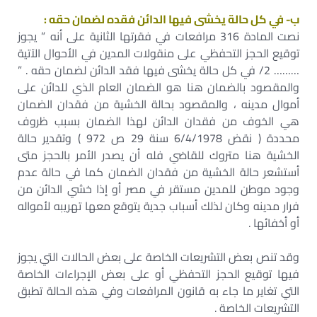
ب- في كل حالة يخشى فيها الدائن فقده لضمان حقه :
نصت المادة 316 مرافعات في فقرتها الثانية على أنه ” يجوز
توقيع الحجز التحفظي على منقولات المدين في الأحوال الآتية
……… 2/ في كل حالة يخشى فيها فقد الدائن لضمان حقه . ”
والمقصود بالضمان هنا هو الضمان العام الذي للدائن على
أموال مدينه ، والمقصود بحالة الخشية من فقدان الضمان
هي الخوف من فقدان الدائن لهذا الضمان بسبب ظروف
محددة ( نقض 6/4/1978 سنة 29 ص 972 ) وتقدير حالة
الخشية هنا متروك للقاضي فله أن يصدر الأمر بالحجز متى
أستشعر حالة الخشية من فقدان الضمان كما في حالة عدم
وجود موطن للمدين مستقر في مصر أو إذا خشي الدائن من
فرار مدينه وكان لذلك أسباب جدية يتوقع معها تهريبه لأمواله
أو أخفائها .
وقد تنص بعض التشريعات الخاصة على بعض الحالات التي يجوز
فيها توقيع الحجز التحفظي أو على بعض الإجراءات الخاصة
التي تغاير ما جاء به قانون المرافعات وفي هذه الحالة تطبق
التشريعات الخاصة .