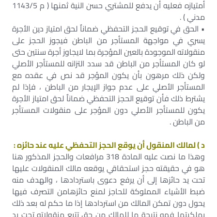
أمتيازه فعليه أن يدفع للمشتري حسن النية ثمنها ( م 1143/5
مدني ) .
• الحق في توقيع الحجز التحفظي ضماناٌ لحق امتياز دين الأجرة
يسري في مواجهة المستأجر من الباطن فيجوز الحجز على
منقولاته الموجودة بالعين المؤجرة بما لايجاوز أجرة سنتين حتى
لو كان المستأجر من الباطن قد سدد التزانه للمستأجر الأصلي
ولكن ذلك مرهون بأن يكون المؤجر قد نص في عقده مع
المستأجر الأصلي على عدم جواز الإيجار من الباطن ، فإذا لم
يشترط ذلك فأن توقيع الحجز التحفظي ضماناٌ لحق امتياز الأجرة
يكون للمستأجر الأصلي دون المؤجر على منقولات المستأجر
من الباطن .
د ) لمالك المنقول أن يوقع الحجز التحفظي عليه عند حائزه :
وهذا ما نصت عليه المادة 318 مرافعات والحجز المذكور هنا
هو في حقيقته حجز استحقاقي يوقعه مالك المنقولات عليها
تحت يد حائزها إلى أن يرفع دعوى باستردادها ، والهدف منه
ضبط الأشياء المملوكة للحاجز لمنع حائزهامن التصرف فيها
يحول دون تمكن المالك من استردادها إذا ما حكم له بعد ذلك
بملكيتها فهو نتيجة ما للمالك من حق تتبع منقولاته تحت يد