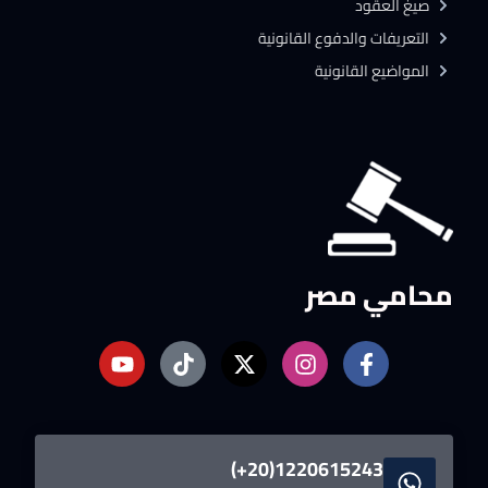
صيغ العقود
التعريفات والدفوع القانونية
المواضيع القانونية
محامي مصر
1220615243(20+)