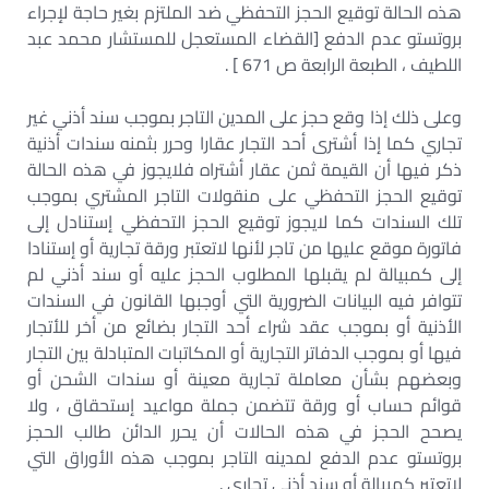
هذه الحالة توقيع الحجز التحفظي ضد الملتزم بغير حاجة لإجراء
بروتستو عدم الدفع [القضاء المستعجل للمستشار محمد عبد
اللطيف ، الطبعة الرابعة ص 671 ] .
وعلى ذلك إذا وقع حجز على المدين التاجر بموجب سند أذني غير
تجاري كما إذا أشترى أحد التجار عقارا وحرر بثمنه سندات أذنية
ذكر فيها أن القيمة ثمن عقار أشتراه فلايجوز في هذه الحالة
توقيع الحجز التحفظي على منقولات التاجر المشتري بموجب
تلك السندات كما لايجوز توقيع الحجز التحفظي إستنادل إلى
فاتورة موقع عليها من تاجر لأنها لاتعتبر ورقة تجارية أو إستنادا
إلى كمبيالة لم يقبلها المطلوب الحجز عليه أو سند أذني لم
تتوافر فيه البيانات الضرورية التي أوجبها القانون في السندات
الأذنية أو بموجب عقد شراء أحد التجار بضائع من أخر للأتجار
فيها أو بموجب الدفاتر التجارية أو المكاتبات المتبادلة بين التجار
وبعضهم بشأن معاملة تجارية معينة أو سندات الشحن أو
قوائم حساب أو ورقة تتضمن جملة مواعيد إستحقاق ، ولا
يصحح الحجز في هذه الحالات أن يحرر الدائن طالب الحجز
بروتستو عدم الدفع لمدينه التاجر بموجب هذه الأوراق التي
لاتعتبر كمبيالة أو سند أذني تجاري .