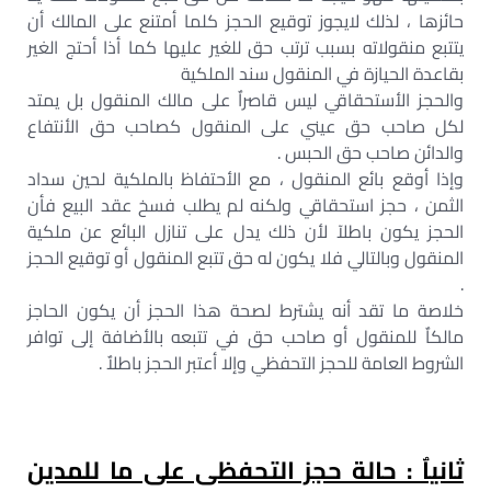
حائزها ، لذلك لايجوز توقيع الحجز كلما أمتنع على المالك أن
يتتبع منقولاته بسبب ترتب حق للغير عليها كما أذا أحتج الغير
بقاعدة الحيازة في المنقول سند الملكية
والحجز الأستحقاقي ليس قاصراٌ على مالك المنقول بل يمتد
لكل صاحب حق عيني على المنقول كصاحب حق الأنتفاع
والدائن صاحب حق الحبس .
وإذا أوقع بائع المنقول ، مع الأحتفاظ بالملكية لحين سداد
الثمن ، حجز استحقاقي ولكنه لم يطلب فسخ عقد البيع فأن
الحجز يكون باطلآ لأن ذلك يدل على تنازل البائع عن ملكية
المنقول وبالتالي فلا يكون له حق تتبع المنقول أو توقيع الحجز
.
خلاصة ما تقد أنه يشترط لصحة هذا الحجز أن يكون الحاجز
مالكاٌ للمنقول أو صاحب حق في تتبعه بالأضافة إلى توافر
الشروط العامة للحجز التحفظي وإلا أعتبر الحجز باطلاٌ .
ثانياٌ : حالة حجز التحفظى على ما للمدين