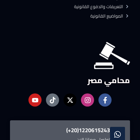
التعريفات والدفوع القانونية
المواضيع القانونية
محامي مصر
1220615243(20+)
تواصل معانا الان