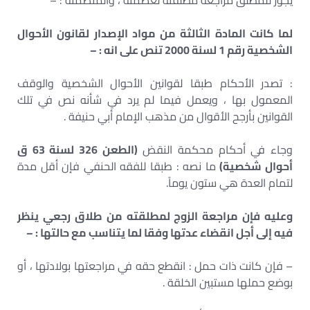
يجوز للمطلق مراجعة مطلقته لعصمته ، والمتضمنة : –
لما كانت المادة الثالثة من مواد الإصدار لقانون الأحوال
الشخصية رقم 1 لسنة 2000 تنص على انه : –
: تصدر الأحكام طبقا لقوانين الأحوال الشخصية والوقف
المعمول بها ، ويعمل فيما لم يرد في شأنه نص في تلك
القوانين بأرجح الأقوال من مذهب الإمام أبي حنيفة .
وجاء في أحكام محكمة النقض
(الطعن 326 لسنة 63 ق
أحوال شخصية)
ما نصه : طبقا للفقه الحنفي فإن أقل مدة
لتمام العدة هي ستون يوماً.
وعليه فإن مراجعة الزوج لمطلقته من طلاق رجعي ينظر
فيه إلى أجل انقضاء عدتها وفقا لما يتناسب مع حالتها : –
– فإن كانت ذات حمل : انقطع حقه في مراجعتها بولادتها ، أو
بوضع حملها مستبين الخلقة .