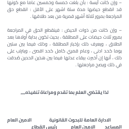
– وإن كانت آيسة : بأن بلغت خمسة وخمسين عاما مع كونها
قد انقطع حيضها مدة ستة اشهر على الأقل : انقطع حق
المراجعة بمرور ثلاثة أشهر قمرية من بعد طلاقها .
– وإن كانت من ذوات الحيض : فينقطع الحق في المراجعة
بمرور ثلاث حيضات على المطلقة ، بحيث تكون بداية أولاها بعد
الطلاق ، ويعرف ذلك بإخبار المطلقة ، وذلك فيما بين ستين
يوما كحد ادنى ، وعام قمري كامل كحد اقصى ، ويترتب على
ذلك ، أنها إن أخبرت ببقاء عدتها فيما بين هذين الحدين صُدقت
في ذلك ويصح مراجعتها .
لذا يقتضي العلم بما تقدم ومراعاة تنفيذه,,,,
الادارة العامة للبحوث القانونية الامين العام
المساعد الامين العام رئيس القطاع