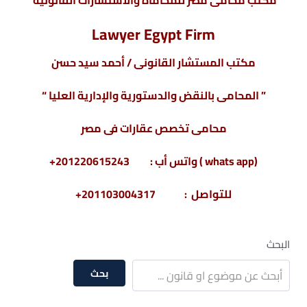
مكتب محامى مصر للمحاماة والاستشارات القانونية
Lawyer Egypt Firm
مكتب المستشار القانونى / أحمد سيد حسن
” المحامى بالنقض والدستورية والإدارية العليا “
محامى تخصص عقارات فى مصر
(whats app ) واتس أب : 201220615243+
للتواصل : 201103004317+
البحث
بحث