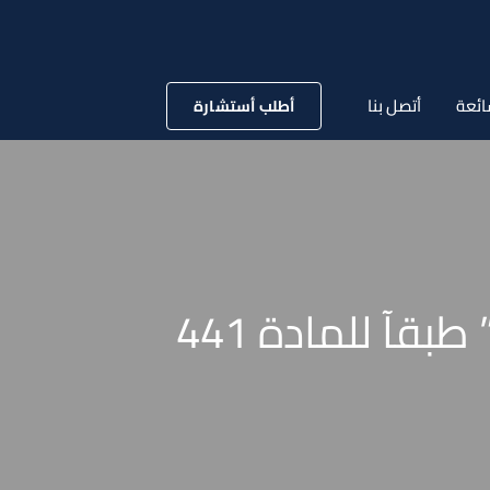
ائعة
أتصل بنا
أطلب أستشارة
إعادة النظر فى الحكم الصادر بناء على الشهادة الزور ” طبقآ للمادة 441