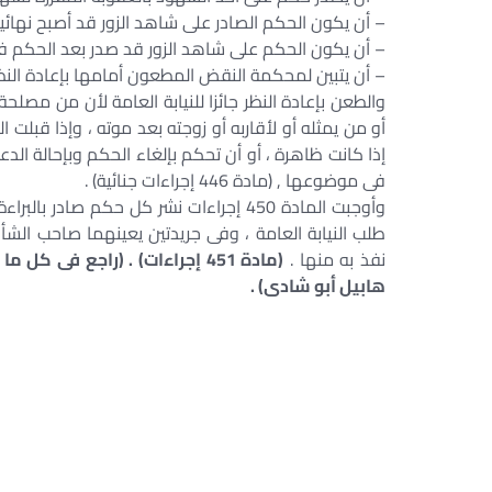
– أن يكون الحكم الصادر على شاهد الزور قد أصبح نهائيا
– أن يكون الحكم على شاهد الزور قد صدر بعد الحكم ف
– أن يتبين لمحكمة النقض المطعون أمامها بإعادة النظر 
والطعن بإعادة النظر جائزا للنيابة العامة لأن من مصلح
أو من يمثله أو لأقاربه أو زوجته بعد موته ، وإذا قبلت
إذا كانت ظاهرة ، أو أن تحكم بإلغاء الحكم وبإحالة 
فى موضوعها , (مادة 446 إجراءات جنائية) .
وأوجبت المادة 450 إجراءات نشر كل حكم صا
طلب النيابة العامة ، وفى جريدتين يعينهما صاحب الش
نفذ به منها .
(مادة 451 إجراءات) . (راجع ف
هابيل أبو شادى) .
– التماس إعادة النظر في حكم نهائي – إعاد
– المادة 441 من قانون الإجراءات الجنائية – هل حكم الاستئناف نهائي
– هل يجوز الطعن بعد حكم الاستئناف – هل الا