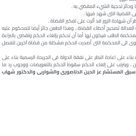
 وحائز لحجية الشيء المقضي به .
ى القضية التى شهد فيها .
أن شهادة الزور قد أثرت على تفكير القضاة .
ة العدالة تصحيح أخطاء القضاة ، وهذا الطعن جائز أيضا للمحكوم عليه
 المحكمة الطلب فيكون لها أما أن تحكم بإلغاء الحكم وتقضى بالبراءة
الدعوى الى المحكمة التى أصدرت الحكم مشكلة من قضاة آخرين للفصل
در بالبراءة بناء على اعادة النظر على نفقة الدولة فى الجريدة الرسمية بناء على
أن ، ويترتب على إلغاء الحكم سقوط الحكم بالتعويضات ووجوب رد ما
ى كل ما سبق المستشار عز الدين الدناصورى والشواربى والدكتور شهاب
ة النظر في حكم المحكمة – التماس إعادة النظر
ستئناف يغير الحكم – أحكام نقض في التماس إعادة النظر