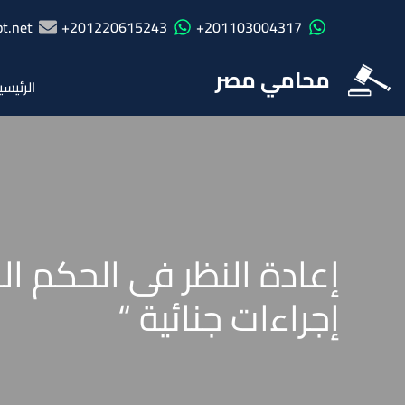
t.net
201220615243+
201103004317+
محامي مصر
الرئيسي
إجراءات جنائية “