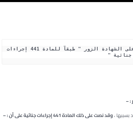
إعادة النظر فى الحكم الصادر بناء على الشهادة الزور " طبقآ للمادة 441 إجراءات 
جنائية "
: –
د بسببها ،
وقد نصت على ذلك المادة 441 إجراءات جنائية على أن : –