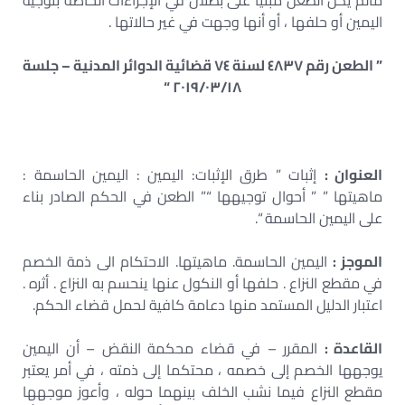
مالم يكن الطعن مبنياً على بطلان في الإجراءات الخاصة بتوجيه
اليمين أو حلفها ، أو أنها وجهت في غير حالاتها .
” الطعن رقم ٤٨٣٧ لسنة ٧٤ قضائية الدوائر المدنية – جلسة
٢٠١٩/٠٣/١٨ “
العنوان :
إثبات ” طرق الإثبات: اليمين : اليمين الحاسمة :
ماهيتها ” ” أحوال توجيهها “” الطعن في الحكم الصادر بناء
على اليمين الحاسمة “.
الموجز :
اليمين الحاسمة. ماهيتها. الاحتكام الى ذمة الخصم
في مقطع النزاع . حلفها أو النكول عنها ينحسم به النزاع . أثره .
اعتبار الدليل المستمد منها دعامة كافية لحمل قضاء الحكم.
القاعدة :
المقرر – في قضاء محكمة النقض – أن اليمين
يوجهها الخصم إلى خصمه ، محتكما إلى ذمته ، في أمر يعتبر
مقطع النزاع فيما نشب الخلف بينهما حوله ، وأعوز موجهها