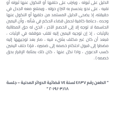
الدليل على ثبوته ، ويترتب على حلفها أو النكول عنها ثبوته أو
نفيه ، على نحو ينحسم به النزاع حوله ، ويمتنع معه الجدل في
حقيقته، إذ يضحى الدليل المستمد من حلفها أو النكول عنها
وحده ، دعامة كافية لحمل قضاء الحكم في شأنه ، وأن اليمين
الحاسمة لا توجه إلا إلى الخصم الآخر ، الذي له حق المطالبة
بالإثبات ، إذ إن توجيه اليمين إليه تقلب موقفه في الإثبات ،
فبعد أن كان غير مكلف بشيء فیه ، صار بعد توجيهها إليه
مضطرا إلى قبول احتكام خصمه إلى ضميره ، فإذا حلف اليمين
كسب الدعوى ، واذا نكل عنها ، كان ذلك بمثابة الإقرار بحق
خصمه ) .
” الطعن رقم ٤٨٣٧ لسنة ٧٤ قضائية الدوائر المدنية – جلسة
٢٠١٩/٠٣/١٨ “