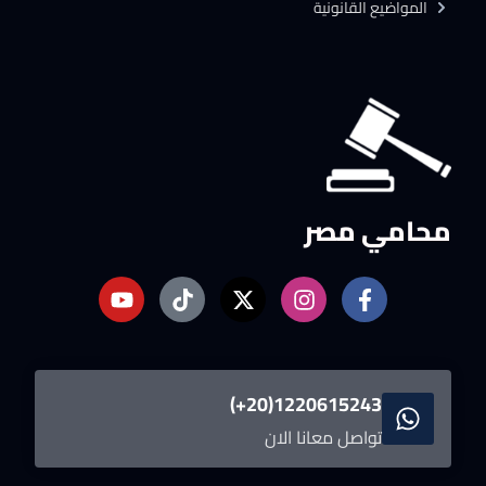
المواضيع القانونية
محامي مصر
1220615243(20+)
تواصل معانا الان