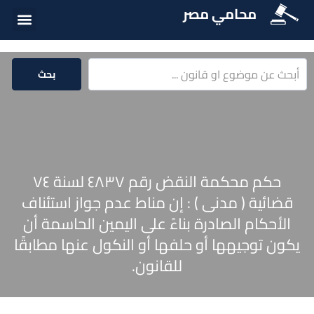
محامي مصر
أسئلة شائع
الخدمات الق
المكتبة الق
بحث
حكم محكمة النقض رقم ٤٨٣٧ لسنة ٧٤
قضائية ( مدنى ) : إن مناط عدم جواز استئناف
الأحكام الصادرة بناءً على اليمين الحاسمة أن
يكون توجيهها أو حلفها أو النكول عنها مطابقًا
للقانون.