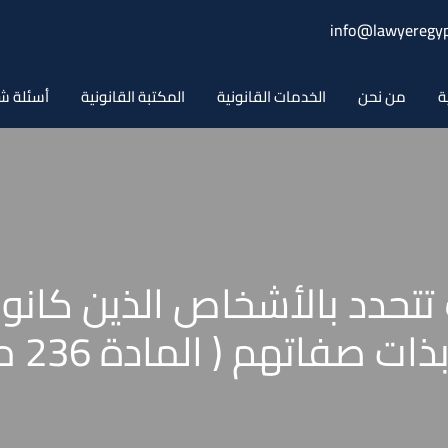
info@lawyeregyp
ة
من نحن
الخدمات القانونية
المكتبة القانونية
أسئلة ش
تتحدد بالأشخاص الذين كانو
تهم ( المادة 236 مرافعات )