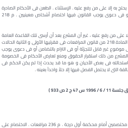
 يحتج به إلا على من رفع عليه . الإستثناء . الطعن فى الأحكام الصادرة
فى موضوع غير قابل للتجزئة أو فى التزام بالتضامن أو فى دعوى يوجب القانون فيها اختصام أشخاص معينيين . م 218
ا على من رفع عليه ، غير أن المشرع بعد أن أرسى تلك القاعدة العامة
فى نسبية الأثر المترتب على الحكم والطعن فيه بين فى المادة 218 من قانون المرافعات فى فقرتيها الأولى و الثانية الحالات
موضوع غير قابل للتجزئة أو فى التزام بالتضامن أو فى دعوى يوجب
لمشرع من ذلك استقرار الحقوق ومنع تعارض الأحكام فى الخصومة
 استحالته فى بعض الأحيان و هو ما قد يحدث إذا لم يكن الحكم فى
 التى لا يحتمل الفصل فيها إلا حلاً واحداً بعينه .
الخصومة فى الاستئناف . تتحدد بالأشخاص الذين كانوا مختصمين أمام محكمة أول درجة . م 236 مرافعات . الاختصام على