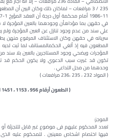
الانضمامي – المادة 236 مرافعات – إل
في حقهن بما مؤداهأن وجودهما بالعين المؤجرة لا س
سريانه في حقهن وكان الاستئناف المرفوع منهن يطر
المؤجرات ويضحي وجود المستاجرين بالعين بلا سند من ا
تكون قد غيرت سبب الدعوي ولا يكون الحكم قد تناق
وحدهما من محل التداعي .
( المواد 232 ، 235 ،236 مرافعات )
( الطعون أرقام 956 ، 1153 ، 1451 لسنة 59 ق جلسة 26-5-1994 س 45 ج ا ص 878 )
الموجز:
تعدد المحكوم عليهم فى موضوع غير قابل للتجزئة أو فى
فيها اختصام اشخاص معينين . للمحكوم عليه الذى 