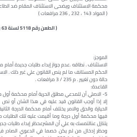
محكمة الاستئناف ويضحى الاستئناف المقام ضد الطاعنين
( المواد 143 ، 232 , 236 مرافعات )
( الطعن رقم 5118 لسنة 63 ق جلسة 12 / 1 / 1995 س 46 ج 1 ص 156 )
الموجز:
الاستئناف . نطاقه .عدم جواز إبداء طلبات جديدة أمام
الحكم المستانف ما لم ينص القانون علي غير ذلك . الاست
حالة دون تغيير . م 235 / 3 مرافعات .
القاعدة:
5- الاصلي أن للمدعي مطلق الحرية أمام محكمة أول در
إلا إذا أوجب القانون قيد عليه في هذا الشان أو ن
الحيازة والحق والامر يختلف أمام محكمة الدرجة الثاني
فيها محكمة أول درجة وما أقيمت عليه تلك الطلبات م
وحظر إدخال من لم يكن خصما في الدعوي الصادر فيها