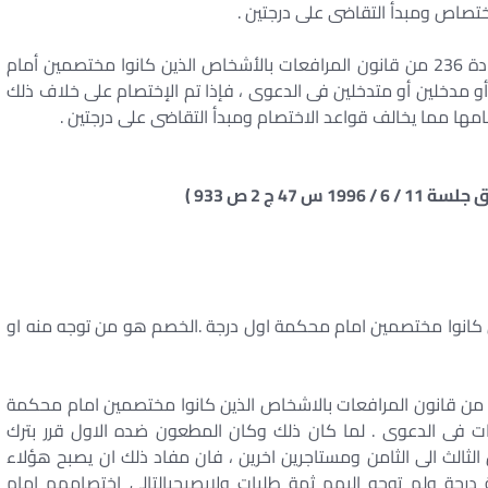
ختصاص ومبدأ التقاضى على درجتين .
إذ كانت الخصومة فى الاستئناف تتحدد وفقاً لنص المادة 236 من قانون المرافعات بالأشخاص الذين كانوا مختصمين أمام
 مدخلين أو متدخلين فى الدعوى ، فإذا تم الإختصام على خلاف ذلك
مها مما يخالف قواعد الاختصام ومبدأ التقاضى على درجتين .
 كانوا مختصمين امام محكمة اول درجة .الخصم هو من توجه منه او
تحدد نطاق الخصومة فى الاستئناف وفقا للمادة 236 من قانون المرافعات بالاشخاص الذين كانوا مختصمين امام محكمة
ات فى الدعوى . لما كان ذلك وكان المطعون ضده الاول قرر بترك
لثالث الى الثامن ومستاجرين اخرين ، فان مفاد ذلك ان يصبح هؤلاء
رجة ولم توجه اليهم ثمة طلبات ولايصبحبالتالى اختصامهم امام