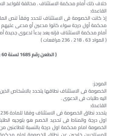
خلاف ذلك أمام محكمة الاستئناف . مخالفة لقواعد الا
القاعدة:
محكمة أول درجة سواء كانوا مدعين أو مدعى عليهم أو
أمام محكمة الاستئناف فإنه يعد بدءاً لدعوى جديدة أما
( المواد 63 ، 218 ، 236 مرافعات )
( الطعن رقم 1685 لسنة 60 ق جلسة 11 / 6 / 1996 س 47 ج 2 ص 933 )
الموجز:
الخصومة فى الاستئناف نطاقها يتحدد بالاشخاص الذين
اليه طلبات فى الدعوى .
القاعدة:
ي
اول درجة والمناط فى تحديد الخصم هو بتوجيه الطلب
الخصومة امام محكمة اول درجة بالنسبة للطاعنين من ا
المستاجرين خارجين عن نطاق الخصومة امام محكمة د