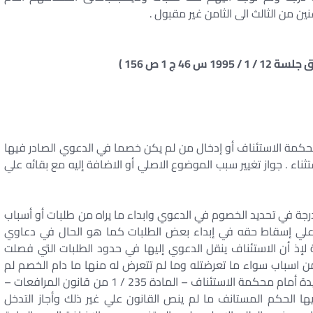
 من الثالث الى الثامن غير مقبول .
 محكمة الاستئناف أو إدخال من لم يكن خصما في الدعوي الصادر فيها
ثناء . جواز تغيير سبب الموضوع الاصلي أو الاضافة إليه مع بقائه علي
جة في تحديد الخصوم في الدعوي وابداء ما يراه من طلبات أو أسباب
ص علي إسقاط حقه في إبداء بعض الطلبات كما هو الحال في دعاوي
ة لإذ أن الاستئناف ينقل الدعوي إليها في حدود الطلبات التي فصلت
ن اسباب سواء ما تعرضتله وما لم تتعرض له منها ما دام الخصم لم
يتنازل عنالتمسك به علي أن المشرعحظر إبداء طلبات جديدة أمام محكمة الاستئناف – المادة 235 / 1 من قانون المرافعات –
 الحكم المستانف ما لم ينص القانون علي غير ذلك وأجاز التدخل