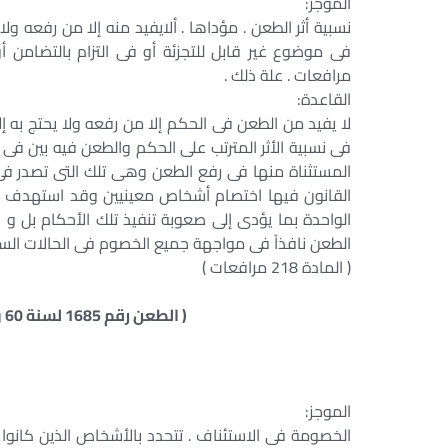
الموجز:
نسبية أثر الطعن . مؤداها . ألايفيد منه إلا من رفعه ولا
مرافعات . علة ذلك .
القاعدة:
لا يفيد من الطعن فى الحكم إلا من رفعه ولا يحتج به إل
المستثناة منها فى رفع الطعن وهى تلك التى تصدر فى 
القانون فيها اختصام أشخاص معينيين وقد استهدف ا
الواحدة بما يؤدى إلى صعوبة تنفيذ تلك الأحكام بل و
الطعن نافذاً فى مواجهة جميع الخصوم فى الحالات السالفة
( المادة 218 مرافعات )
( الطعن رقم 1685 لسنة 60 ق جلسة 11 / 6 / 1996 س 47 ج 2 ص 933 )
الموجز: