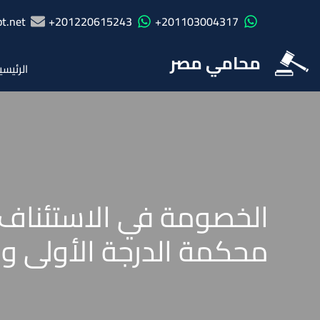
t.net
201220615243+
201103004317+
محامي مصر
الرئيسي
الخصومة في الاستئناف 
محكمة الدرجة الأولى وبذات صفا