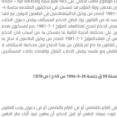
ا أنه أجاز مع بقاء موضوع الطلب الاصلي علي حاله تغيير سببه والاضافة اليه – المادة
235 / 3 مرافعات – لماكان ذلك وكان البين أن المطعون ضدهن ورثة المؤجر قد تمسكن في مذكرتهن المقدمه بجلسة 4-
11-1986 أمام محكمة أول درجة أن العقد المؤرخ 1-7-1981 الصادر من وكيل الدائنينللطاعنين في الطعنين الاولين غير نافذ
ند له من القانون وإذ قضي الحكم المستأنف برفض دعوي الاخلاء
علي سند من عدم وجود تنازل عن العين المؤجرة ولم يعرض الحكم لمدي نفاذالعقد المؤرخ 1-7-1981 رغم تمسكهن بعدم
ح علي محكمة الدرجة الثانية ما تمسكن به من أسباب فان الحكم
المطعون فيه إذ ألغي الحكمالمستانف لما ثبت لديه من أن العقدالمؤرخ 1-7-1981 الصادر من وكيل الطاعنين لا تحاج به
لقانون ما دام لم يتنازلن عن هذا الدفاع فإن محكمة الاستئناف لا
ض مع نفسه برفض الاخلاء للتنازل والقضاء باخلاء المستأجرين
 التزام بالتضامن أو فى التزام بالتضامن أو فى دعوى يزجب القانون
فوت ميعاد الطعن أو قبل الحكم أن يطعن فيه أثناء نظر الطعن