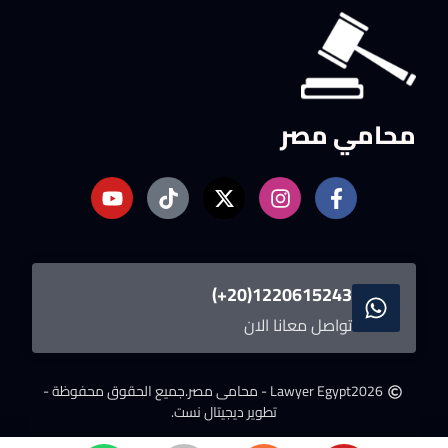
محامي مصر
1220615243(20+)
تواصل معانا الان
2026
Lawyer Egypt - محامى مصر.
جميع الحقوق محفوظة -
تطوير ديجيتال نست.