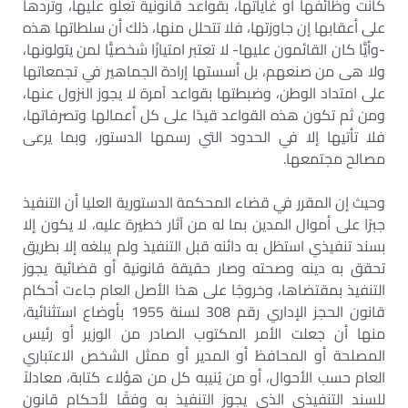
كانت وظائفها أو غاياتها، بقواعد قانونية تعلو عليها، وتردها
على أعقابها إن جاوزتها، فلا تتحلل منها، ذلك أن سلطاتها هذه
-وأيًّا كان القائمون عليها- لا تعتبر امتيازًا شخصيًّا لمن يتولونها،
ولا هى من صنعهم، بل أسستها إرادة الجماهير في تجمعاتها
على امتداد الوطن، وضبطتها بقواعد آمرة لا يجوز النزول عنها،
ومن ثم تكون هذه القواعد قيدًا على كل أعمالها وتصرفاتها،
فلا تأتيها إلا في الحدود التي رسمها الدستور، وبما يرعى
مصالح مجتمعها.
وحيث إن المقرر في قضاء المحكمة الدستورية العليا أن التنفيذ
جبرًا على أموال المدين بما له من آثار خطيرة عليه، لا يكون إلا
بسند تنفيذي استظل به دائنه قبل التنفيذ ولم يبلغه إلا بطريق
تحقق به دينه وصحته وصار حقيقة قانونية أو قضائية يجوز
التنفيذ بمقتضاها، وخروجًا على هذا الأصل العام جاءت أحكام
قانون الحجز الإداري رقم 308 لسنة 1955 بأوضاع استثنائية،
منها أن جعلت الأمر المكتوب الصادر من الوزير أو رئيس
المصلحة أو المحافظ أو المدير أو ممثل الشخص الاعتباري
العام حسب الأحوال، أو من يُنيبه كل من هؤلاء كتابة، معادلاً
للسند التنفيذي الذي يجوز التنفيذ به وفقًا لأحكام قانون