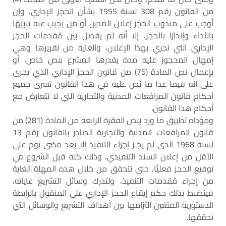
من القانون رقم 308 لسنة 1955 بشأن الحجز الإداري، وإن
أوجب على مندوب الحجز إعلان المدين أو من يجيب عنه تنبيهًا
بالأداء وإنذارًا بالحجز، إلا أنه لم يفصل بين مُقدمات الحجز
الإداري التي تجري بهذا الإعلان، والغاية من تقريرها وهي
إمهال المحجوز عليه مدة يقدرها المشرع بنص خاص، أو
بإعمال نص المادة (75) من قانون الحجز الإداري الذي يجرى
على أنه فيما عدا ما نُص عليه في هذا القانون تسرى جميع
أحكام قانون المرافعات المدنية والتجارية التي لا تتعارض مع
أحكام هذا القانون.
ومؤداه تطبيق ما ورد بنص الفقرة الرابعة من المادة (281) من
قانون المرافعات المدنية والتجارية الصادر بالقانون رقم 13
لسنة 1968 الذى لم يجـز إجراء التنفيذ إلا بعد مضى يوم على
الأقل من إعلان السند التنفيذي، وذلك كله قبل الشروع في
توقيع الحجز فعليًّا، حتى تتحقق من خلال هذه المهلة الغاية
من إجراء مُقدمات التنفيذ، ولتدرك وسائل التشريع غاياته،
فينضبط بذلك حكم إيقاع الحجز الإداري على المنقول بالرابطة
الدستورية المتعين التزامها بين أهداف التشريع والوسائل التي
تحققها.