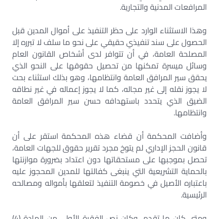
المرافعات المدنية والتجارية.
وهذا الاستثناء الوارد على حظر التنفيذ على أموال المدين قبل
الحصول على سند تنفيذي حقيقي على نحو ما سلف لا تبرره إلا
المصلحة العامة، في أن تتوافر لدى أشخاص القانون العام
وسائل ميسرة تمكنها من تحصيل حقوقها على النحو الذي
يحقق سير المرافق العامة وانتظامها، وهو بذلك استثناء بحت
لا يجوز نقله إلى غير مجاله، كما لا يجوز إعماله في غير نطاقه
الضيق الذي يتحدد باستهدافه حسن سير المرافق العامة
وانتظامها.
وأضافت المحكمة أن قضاء هذه المحكمة استقر على أن
قانون الحجز الإداري لم يتوخ مجرد تقرير حقوق للجهات العامة،
تحصل بموجبها على مستحقاتها دون اعتداد بضرورة موازنتها
بالحماية التشريعية التي ينبغى كفالتها للمدين المحجوز عليه
باعتباره الأصيل في خصومة التنفيذ لتعلقها بأمواله ومصالحه
الرئيسية.
ومتى كان ما تقدم، وكان نص الفقرة الأولى من المادة (4)