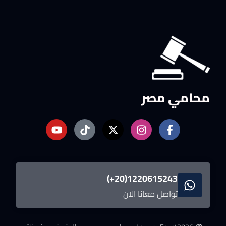
محامي مصر
1220615243(20+)
تواصل معانا الان