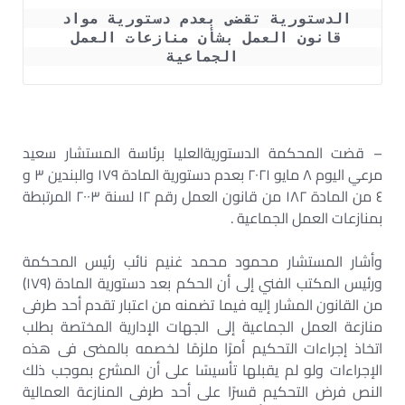
الدستورية تقضى بعدم دستورية مواد 
قانون العمل بشأن منازعات العمل 
الجماعية
– قضت المحكمة الدستوريةالعليا برئاسة المستشار سعيد
مرعي اليوم ٨ مايو ٢٠٢١ بعدم دستورية المادة ١٧٩ والبندين ٣ و
٤ من المادة ١٨٢ من قانون العمل رقم ١٢ لسنة ٢٠٠٣ المرتبطة
بمنازعات العمل الجماعية .
وأشار المستشار محمود محمد غنيم نائب رئيس المحكمة
ورئيس المكتب الفني إلى أن الحكم بعد دستورية المادة (١٧٩)
من القانون المشار إليه فيما تضمنه من اعتبار تقدم أحد طرفى
منازعة العمل الجماعية إلى الجهات الإدارية المختصة بطلب
اتخاذ إجراءات التحكيم أمرًا ملزمًا لخصمه بالمضى فى هذه
الإجراءات ولو لم يقبلها تأسيسًا على أن المشرع بموجب ذلك
النص فرض التحكيم قسرًا على أحد طرفى المنازعة العمالية