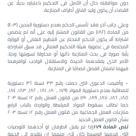
دون موافقته حال أن الأصل فى التحكيم باعتباره بديلًا عن
القضاء أن يكون وليد اتفاق أطراف المنازعة.
وعلي جانب آخر فقد تأسس الحكم بعدم دستورية البندين (٣-٤)
من المادة (١٨٢) من القانون المشار إليه على أنه لم يتضمن
اشتراط ألا يكون الحكم المختار عن التنظيم النقابى أو الوزارة
المختصة فى عضوية هيئة التحكيم العمالي قد سبق اشتراكه
بأية صورة فى بحث المنازعة ذاتها أو محاولة تسويتها وديًا،
الأمر الذى يفقدهما الحيدة والاستقلال الواجب توافرهما
فيهما لضمان الفصل انصافًا فى المنازعة.
– وأقيمت الدعوى التى حملت رقم ٣٣ لسنة ٣٦ دستورية
للمطالبة بعدم دستورية المواد (١٧٩ , ١٨٠, ١٨١ , ١٨٢, ١٨٣, ١٨٤,
١٨٥, ١٨٦, ١٨٧, ١٨٩, ١٩٠) من قانون العمل رقم ١٢ لسنة ٢٠٠٣
كما تطالب بسقوط المواد المرتبطة والواردة بالباب الرابع
منازعات العمل الجماعية من قانون العمل رقم ١٢ لسنة ٢٠٠٣
بشأن قانون العمل الجديد
تنص المادة ١٧٩:
إذا لم يقبل الطرفان او أحدهما التوصيات
التى قدمها الوسيط كان لأى منهما ان يتقدم إلى الجهة