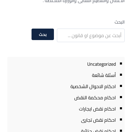
الأعمال والتنظيم النقابى والوزارة المختصة .
البحث
بحث
Uncategorized
أسئلة شائعة
احكام الاحوال الشخصية
احكام محكمة النقض
احكام نقض ايجارات
احكام نقض تجارى
احكام نقض جنائية