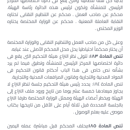
بداية كل سنة قضائية والتى يقع فى دائرة اختصاصها المركز
الرئيسى للمنشأة وتكون لرئيس هذه الدائرة رئاسة الهيئة.
محكم عن صاحب العمل . محكم عن التنظيم النقابى تختاره
النقابة العاملة المعنية . محكم عن الوزارة المختصة يختاره
الوزير المختص .
وعلى كل من صاحب العمل والتنظيم النقابى والوزارة المختصة
أن يختار محكماً احتياطيا يحل محل المحكم الأصلى عند غيابه.
تنص المادة ١٨٣:
تتولى نظر النزاع هيئة التحكيم التى يقع فى
دائرة اختصاصها المركز الرئيسى للمنشأة وتطبق فيما لم يرد
بشأنه نص خاص فى هذا الباب أحكام قانون التحكيم فى
المواد المدنية والتجارية وقانون المرافعات المدنية والتجارية.
تنص المادة ١٨٤: يحدد رئيس هيئة التحكيم جلسة لنظر النزاع لا
يجاوز ميعادها خمسة عشر يوما من تاريخ ورود ملف النزاع إلى
الهيئة ويخطر أعضاء الهيئة وممثل الوزارة المختصة طرفا النزاع
بالجلسة المحددة قبل ثلاثة أيام على الأقل من تاريخها بكتاب
موصى عليه بعلم الوصول .
تنص المادة ١٨٥:
يحلف المحكم قبل مباشرة عمله اليمين