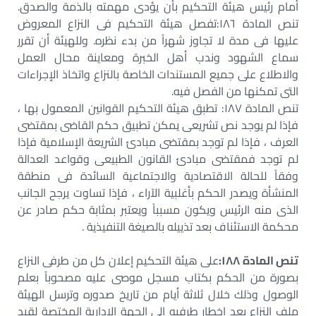
أمام رئيس هيئة التحكيم بأن يؤدى مهمته بالذمة والصدق.
تنص المادة ١٨٦:تفصل هيئة التحكيم فى النزاع المعروض
عليها فى مدة لا تجاوز شهراً من بدء نظره. وللهيئة أن تقرر
سماع الشهود وندب أهل الخبرة ومعاينة محال العمل
والاطلاع على جميع المستندات الخاصة بالنزاع واتخاذ الإجراءات
التى تمكنها من الفصل فيه.
تنص المادة ١٨٧: تطبق هيئة التحكيم القوانين المعمول بها ،
فإذا لم يوجد نص تشريعى يمكن تطبيق حكم القاضى بمقتضى
العرف ، فإذا لم توجد بمقتضى مبادئ الشريعة الإسلامية فإذا
لم توجد فمقتضى مبادئ القانون الطبيعى وقواعد العدالة
وفقاً للحالة الاقتصادية والاجتماعية السائدة فى منطقة
المنشأة ويصدر الحكم بأغلبية الآراء ، فإذا تساوت يرجح الجانب
الذى منه الرئيس ويكون مسبباً ويعتبر بمثابة حكم صادر عن
محكمة الاستئناف بعد تذييله بالصيغة التنفيذية .
تنص المادة ١٨٨:
على هيئة التحكيم إعلان كل من طرفى النزاع
بصورة من الحكم بكتاب مسجل موصى عليه مصحوباً بعلم
الوصول وذلك خلال ثلاثة أيام من تاريخ صدوره وترسل الهيئة
ملف النزاع بعد إخطار طرفيه إلى الجهة الإدارية المختصة لقيد