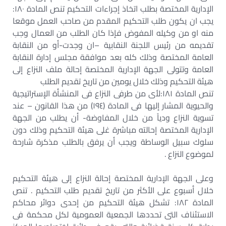
الإدارية المختصة بطلب اتخاذ إجراءات التحكيم تنص المادة ١٨٠:
يجب ان يكون طلب التحكيم المقدم من صاحب العمل موقعا
منه او من وكيله المفوض فإذا كان الطلب من العمال وجب
تقديمه من رئيس اللجنة النقابية –ان وجدت-أو من النقابة
العامة المختصة وذلك كله بعد موافقة مجلس إدارة النقابة
العامة وتتولى الجهة الإدارية المختصة إحالة ملف النزاع إلى
هيئة التحكيم وذلك خلال يومين من تاريخ تقديم الطلب
تنص المادة ١٨١:لأى من طرفى النزاع فى المنشأة الإستراتيجية
والحيوية المشار إليها فى المادة (١٩٤) من هذا القانون – عند
تسوية النزاع ودياً من خلال المفاوضة- أن يطلب من الجهة
الإدارية المختصة إحالته مباشرة غلى هيئة التحكيم وذلك دون
سلوك سبيل الوساطة ويجب أن يرفق بالطلب مذكرة شارحة
لموضوع النزاع .
وعلى الجهة الإدارية المختصة إحالة النزاع إلى هيئة التحكيم
خلال أسبوع على الأكثر من تاريخ تقديم طلب التحكيم . تنص
المادة ١٨٢: تشكل هيئة التحكيم من إحدى دوائر محاكم
الاستئناف التى تحددها الجمعية العمومية لكل محكمة فى