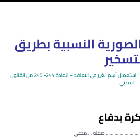
لصورية النسبية بطريق
تسخير
الدفع ببطلان عقد البيع لصوريته النسبية بالتسخير – ” استعمال أسم الغير في التعاقد – المادة 244- 245 من القانون
المدني
رة بدفاع
………………………… صفته … مدعي