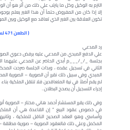
التزم به الوكيل وكل ما يترتب علي ذلك من أثر هو أن ا
إلا إذا كان من المفروض حتماً أن هذا الغير يعلم بوجو
تكون العلاقة بين الغير الذي تعاقد مع الوكيل وبين الم
( الطعن 471 لسنة 26 ق جلسة 25/4/1963 )
رد المدعي
علي الدفع المبدي من المدعي عليه برفض دعوي الصوري
بجلسة _/_/___م أبدي الحاضر عن المدعي عليهما الأ
الثاني في تسجيل عقده ، وبذات الجلسة صرحت المحكم
المبدي وفي سبيل ذلك نقرر أن الصورية – الصورية المطل
لم يقم أصلاً في نية المتعاقدين فلا تنتقل الملكية ب
إجراء التسجيل أن يصحح البطلان .
وفي ذلك يقرر المستشار أحمد هاني مختار – الصورية أنواعها وإجراءات
في خصوص عقود البيع ” إن القاعدة هي أن الملكية 
وأساسي وهو العقد الصحيح الناقل للملكية ، وثانيه
المكمل وعلي ذلك فالعقود الصورية – صورية مطلقة – ل