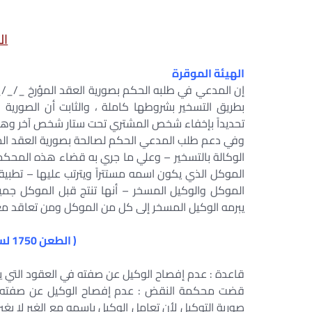
ال
الهيئة الموقرة
إن المدعي في طلبه الحكم بصورية العقد المؤرخ _/_/__
بطريق التسخير بشروطها كاملة ، والثابت أن الصوري
تحديداً بإخفاء شخص المشتري تحت ستار شخص آخر وهو 
وفي دعم طلب المدعي الحكم لصالحة بصورية العقد ا
الوكالة بالتسخير – وعلي ما جري به قضاء هذه المح
الموكل الذي يكون اسمه مستتراً ويترتب عليها – تطبيقا
الموكل والوكيل المسخر – أنها تنتج قبل الموكل جميع ال
يبرمه الوكيل المسخر إلى كل من الموكل ومن تعاقد مع
( الطعن 1750 لسنة 55 ق جلسة 20/11/1986 )
قاعدة : عدم إفصاح الوكيل عن صفته في العقود التي يبر
قضت محكمة النقض : عدم إفصاح الوكيل عن صفته في ا
صورية التوكيل لأن تعامل الوكيل باسمه مع الغير لا يغ