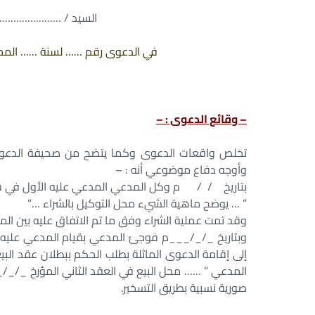
السيد / ……………………
في الدعوى رقم …… لسنة …… المحدد 
– وقائع الدعوى : –
تخلص واقعات الدعوى وكما يتضح من صحيفة الدعو
وأوجه دفاع موضوعي أنه : –
بتاريخ / / م وكل المدعي المدعي عليه الأول في ش
” … يوضح ماهية الشيء محل التوكيل بالشراء …”
وقد تمت عملية الشراء وفق ما تم الاتفاق عليه بين ال
وبتاريخ _/_/___م فوجئ المدعي بقيام المدعي عليه ببيع
إلى إقامة الدعوى الماثلة بطلب الحكم ببطلان عقد الب
المدعي ” …… محل البيع في العقد الثاني المؤرخ _/_/
صورية نسبية بطريق التسخير.