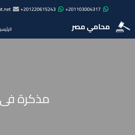
t.net
201220615243+
201103004317+
محامي مصر
الرئيسي
مذكرة فى ا