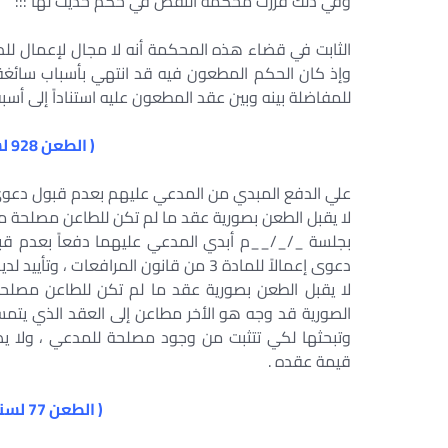
وفي ذلك قررت محكمة النقض في حكم حديث لها :::
الثابت في قضاء هذه المحكمة أنه لا مجال لإعمال للدف
وإذ كان الحكم المطعون فيه قد انتهي بأسباب سائغة
للمفاضلة بينه وبين عقد المطعون عليه استناداً إلى أ
( الطعن 928 لسنة 70 ق جلسة 3/1/2000)
علي الدفع المبدي من المدعي عليهم بعدم قبول دعوي 
لا يقبل الطعن بصورية عقد ما لم تكن للطاعن مصلحة م
بجلسة _/_/__م أبدي المدعي عليهما دفعاً بعدم ق
دعوى إعمالاً للمادة 3 من قانون المرافعات ، وتأييد لديهم الدفع بحكم محكمة النقض التالي.
لا يقبل الطعن بصورية عقد ما لم تكن للطاعن مصلح
الصورية قد وجه هو الأخر مطاعن إلى العقد الذي يتمس
وتبحثها لكي تتثبت من وجود مصلحة للمدعي ، ولا ي
قيمة عقده .
( الطعن 77 لسنة 71 ق جلسة 12/12/ 2002 )