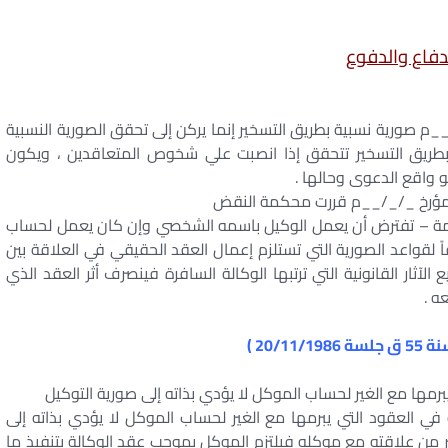
دفاع والدفوع
م صورية نسبية بطريق التسخير إنما يركن إلى تحقق الصورية النسبية
ة بطريق التسخير تتحقق إذا انصبت علي شخوص المتعاقدين ، ويكون
واقع الدعوى وحالها .
لمؤرخ _/_/__م قررت محكمة النقض
كمة – تفترض أن يعمل الوكيل باسمه الشخصي وإن كان يعمل لحساب
ً لقواعد الصورية التي تستلزم إعمال العقد الحقيقي في العلاقة بين
آثار القانونية التي ترتبها الوكالة السافرة فينصرف أثر العقد الذي
ه .
مها مع الغير لحساب الموكل لا يؤدي بذاته إلى صورية التوكيل
لعقود التي يبرمها مع الغير لحساب الموكل لا يؤدي بذاته إلى
ير من علاقته مع موكله فيلتزم الموكل بموجب عقد الوكالة بتنفيذ ما