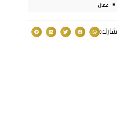
عمال
شارك: