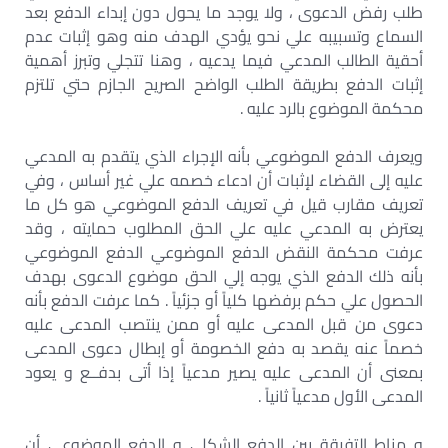
طلب رفض الدعوى ، ولا يوجد ما يحول دون إبداء الدفع بعد
السماع وتسبيبه علي نحو يؤدي الهدف منه وهو إثبات عدم
أحقية الطالب المدعي فيما يدعيه ، وهنا تتجلي وتبرز أهمية
إثبات الدفع بطريقة الطلب الواضح الصريح الجازم حتي تلتزم
محكمة الموضوع بالرد عليه .
ويعرف الدفع الموضوعي بأنه الإجراء الذي يتقدم به المدعي
عليه إلى القضاء لإثبات أن ادعاء خصمه علي غير أساس ، وفي
تعريف مقارب قيل في تعريف الدفع الموضوعي هو كل ما
يعترض به المدعي عليه علي الحق المطلوب حمايته ، وقد
عرفت محكمة النقض الدفع الموضوعي الدفع الموضوعي
بأنه ذلك الدفع الذي يوجه إلي الحق موضوع الدعوى بهدف
الحصول علي حكم برفضها كلياً أو جزئياً . كما عرفت الدفع بأنه
دعوى من قبل المدعى عليه أو ممن ينتصب المدعى عليه
خصماً عنه يقصد به دفع الخصومة أو إبطال دعوى المدعى
بمعنى أن المدعى عليه يصير مدعياً إذا أتى بدفــع و يعود
المدعى الأول مدعياً ثانياً .
و مناط التفرقة بين الدفع الشكلي و الدفع الموضوعي أن