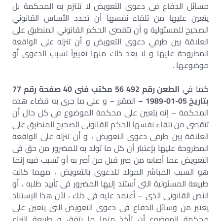
مسائل الدفاع فى دعوى التعويض لا تلتزم به المحكمة بل
يتعين عليها من تلقاء نفسها أن تحدد الأساس القانوني
الصحيح للمسئولية و أن تتقصى الحكم القانوني المنطبق على
العلاقة بين طرفي دعوى التعويض و أن تنزله على الواقعة
المطروحة عليها و لا يعد ذلك منها تغييراً لسبب الدعوى أو
موضوعها .
كما في
الطعن رقم 492 56 مكتب فنى 40 صفحة رقم 77
بتاريخ 05-01-1989 –
المقرر – و على ما جرى به قضاء هذه
المحكمة – إنه يتعين على محكمة الموضوع فى كل حال أن
تتقصى من تلقاء نفسها الحكم القانونى الصحيح المنطبق على
العلاقة بين طرفى دعوى التعويض ، و أن تنزله على الواقعة
المطروحة عليها بإعتبار أن كل ما تولد به للمضرور من حق فى
التعويض عما أصابه من ضرر قبل من أضر به أو تسبب فيه إنما
هو السبب المباشر المولد للدعوى بالتعويض ، مهما كانت
طبيعة المسئولية التى أستند إليها المضرور فى تأييد طلبه ، أو
النص القانونى الذى – أعتمد عليه فى ذلك ، لأن هذا الإستناد
يعتبر من وسائل الدفاع فى دعوى التعويض التى يتعين على
محكمة الموضوع أن تأخذ منها ما يتفق و طبيعة النزاع