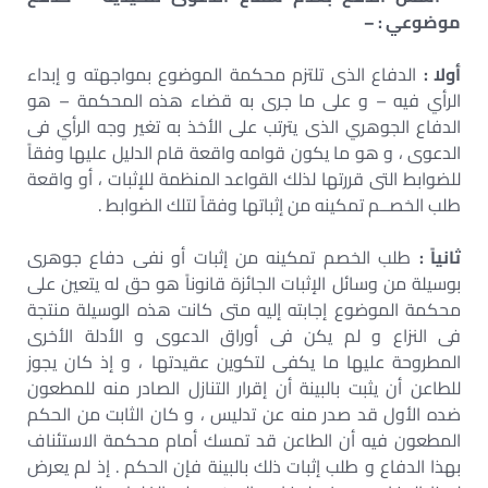
موضوعي : –
أولا :
الدفاع الذى تلتزم محكمة الموضوع بمواجهته و إبداء
الرأي فيه – و على ما جرى به قضاء هذه المحكمة – هو
الدفاع الجوهري الذى يترتب على الأخذ به تغير وجه الرأي فى
الدعوى ، و هو ما يكون قوامه واقعة قام الدليل عليها وفقاً
للضوابط التى قررتها لذلك القواعد المنظمة للإثبات ، أو واقعة
طلب الخصــم تمكينه من إثباتها وفقاً لتلك الضوابط .
ثانياً :
طلب الخصم تمكينه من إثبات أو نفى دفاع جوهرى
بوسيلة من وسائل الإثبات الجائزة قانوناً هو حق له يتعين على
محكمة الموضوع إجابته إليه متى كانت هذه الوسيلة منتجة
فى النزاع و لم يكن فى أوراق الدعوى و الأدلة الأخرى
المطروحة عليها ما يكفى لتكوين عقيدتها ، و إذ كان يجوز
للطاعن أن يثبت بالبينة أن إقرار التنازل الصادر منه للمطعون
ضده الأول قد صدر منه عن تدليس ، و كان الثابت من الحكم
المطعون فيه أن الطاعن قد تمسك أمام محكمة الاستئناف
بهذا الدفاع و طلب إثبات ذلك بالبينة فإن الحكم . إذ لم يعرض