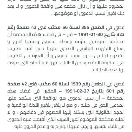
المطروح عليها و أن تنزل حكمه على واقعة الدعوى و لا يعد
ذلك تغييراً لسبب الدعوى أو موضوعها .
قضي في
الطعن 355 لسنة 56 مكتب فنى 42 صفحة رقم
323 بتاريخ 30-01-1991 –
قرر – فى قضاء هذه المحكمة أن
محكمة الموضوع ملزمة بإعطاء الدعوى وصفها الحق و
إسباغ التكييف القانوني الصحيح عليها دون تقيد بتكييف
الخصوم لها فى حدود سبب الدعوى و أن العبرة فى التكييف
هى بحقيقة المقصود من الطلبات فيها لا بالألفاظ التى صيغت
بها هذه الطلبات .
قضي في
الطعن رقم 1539 لسنة 60 مكتب فنى 42 صفحة
رقم 601 بتاريخ 27-02-1991 –
المقرر- فى قضاء هذه
المحكمة – أن سبب الدعوى هو الواقعة التى يستمد منها
المدعى الحق فى طلبه ، و هو لا يتغير بتغيير الأدلة الواقعية و
الحجج القانونية التى يستند إليها الخصوم فى دفاعهم ، و لا
تملك محكمة الموضوع تغيير السبب الذى أقيمت عليه الدعوى
من تلقاء نفسها و يجب عليها الإلتزام به و عدم الخروج عليه .