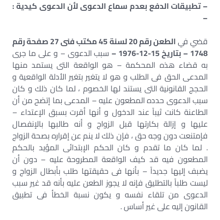
– تطبيقات الدفع بعدم سماع الدعوى لأن الدعوى كيدية :
–
قضي في
الطعن رقم 20 لسنة 45 مكتب فنى 27 صفحة رقم
1748 – بتاريخ 15-12-1976 –
سبب الدعوى – و على ما جرى
به قضاء هذه المحكمة – هو الواقعة التى يستمد منها
المدعى الحق فى الطلب و هو لا يتغير بتغير الأدلة الواقعية و
الحجج القانونية التى يستند لها الخصوم ، لما كان ذلك و كان
سبب الدعوى حدده المطعون عليه – المدعى بما إتضح من أن
الطاعنة كانت ثيباً عند الدخول و أنها أقرت بسبق الإعتداء –
عليها و إزالة بكارتها قبل الزواج و أنه طالبها بالإنفصال
فإمتنعت دون وجه حق ، فإن ذلك لا ينم عن إقراره بصحة الزواج
. لما كان ما تقدم و كان الحكم الإبتدائى المؤيد بالحكم
المطعون فيه قد كيف الواقعة المطروحة عليه – دون أن
يضبف إليها جديداً – بأنها فى حقيقتها طلب بأبطال الزواج و
ليست طلباً بالتطليق فإنه لا يجوز الطعن عليه بأنه قد غير سبب
الدعوى من تلقاء نفسه و يكون نسبة الخطأ فى تطبيق
القانون إليه على غير أساس .