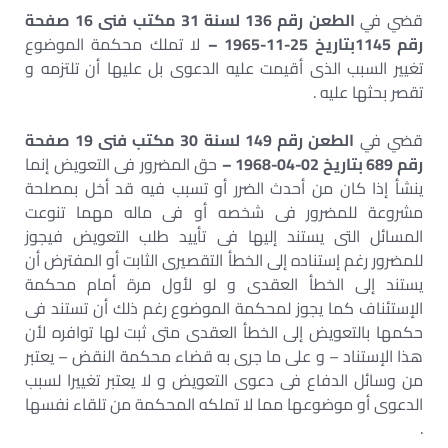
قضي في
الطعن رقم 136 لسنة 31 مكتب فنى 16 صفحة
رقم 1145بتاريخ 25-11-1965 –
لا تملك محكمة الموضوع
تغيير السبب الذى أقيمت عليه الدعوى بل عليها أن تلتزمه و
تقصر بحثها عليه .
قضي في
الطعن رقم 149 لسنة 30 مكتب فنى 19 صفحة
رقم 689 بتاريخ 02-04-1968 –
حق المضرور فى التعويض إنما
ينشأ إذا كان من أحدث الضرر أو تسبب فيه قد أخل بمصلحة
مشروعة للمضرور فى شخصه أو فى ماله مهما تنوعت
المسائل التى يستند إليها فى تأييد طلب التعويض فيجوز
للمضرور رغم إستناده إلى الخطأ التقصيرى الثابت أو المفترض أن
يستند إلى الخطأ العقدى و لو لأول مرة أمام محكمة
الإستئناف كما يجوز لمحكمة الموضوع رغم ذلك أن تستند فى
حكمها بالتعويض إلى الخطأ العقدى متى ثبت لها توافره لأن
هذا الإستناد – و على ما جرى به قضاء محكمة النقض – يعتبر
من وسائل الدفاع فى دعوى التعويض و لا يعتبر تغييرا لسبب
الدعوى أو موضوعها مما لا تملكه المحكمة من تلقاء نفسها
.