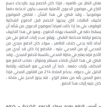
بغض النظر عن ظاهره ، فإذا كان الخصم يريد بالإدعاء حسم
النزاع في موضوع الدعوى الأصلية فحسب يكون ادعاءه دفعاً
موضوعياً ، وقد قضي في هذا الشأن : لقاضي الموضوع
تكييف الطلبات التي يبديها الخصم قبل الدفوع الشكلية
للوقوف علي ما إذا كانت تعرضاَ لموضوع الدعوى من شأنه أن
يسقط حقه في التمسك بهذه الدفوع ، وهو في هذا التكييف
يخضع لرقابة محكمة النقض . ويقع عبء إثبات الدفع علي من
أبداه لأنه يدعي خلاف الظاهر ، سواء كان الدفع مبدي من
المدعي أو من المدعي عليه ، فالدفع إذا كان قد أبدي من
الأخير فإنه يعتبر في منزلة المدعي بالنسبة للدفع المبدي ، وقد
قضي في هذا الشأن قضاء مستقر ومتواتر : صاحب الدفع هو
المكلف بإثبات دفعه . كما أن المدعي هو المكلف بإقامة
الدليل علي دعواه . بحكم المادة 214 من القانون المدني فإذا
دفع المدين بأنه من صغار الزراع ، فلا يجوز الحجز علي ملكه ،
كان عليه إثبات هذا الدفع .
– أسس الدفع بعدم سماع الدعوى للكيدية – كدفع