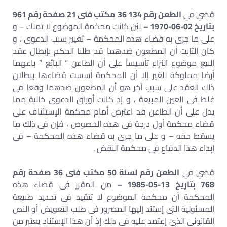
قضي في
الطعن رقم 134 36 مكتب فنى 21 صفحة رقم 961
بتاريخ 02-06-1970 –
لئن كانت محكمة الموضوع لا تملك – و
على ما جرى به قضاء هذه المحكمة – تغيير سبب الدعوى ، و
كان الثابت أن المطعون ضدهما قد طلبا الحكم بإبطال عقد
البيع موضوع النزاع تأسيساً على أن الطاعن ” البائع ” باعهما
أرضا مملوكة للغير إلا أن المحكمة أسست قضاءها ببطلان
ذلك العقد على سبب آخر هو أن المطعون ضدهما وقعا فى
غلط فى العين المبيعة ، و إذ كانت أوراق الدعوى خالية مما
يدل على أن الطاعن قد اعترض أمام محكمة الإستئناف على
قضاء محكمة أول درجة فى هذه الخصوص ، فإن فى ذلك ما
يسقط حقه – و على ما جرى به قضاء هذه المحكمة – فى
إبداء هذا الدفاع فى محكمة النقض .
قضي في
الطعن رقم لسنة 50 مكتب فنى 36 صفحة رقم
768 بتاريخ 13-05-1985 –
من المقرر فى قضاء هذه
المحكمة أن محكمة الموضوع لا تتقيد فى تحديد طبيعة
المسئولية التى إستند إليها المضرور فى طلب التعويض أو النص
القانونى الذى إعتمد عليه فى ذلك إذ أن هذا الإستناد يعتبر من