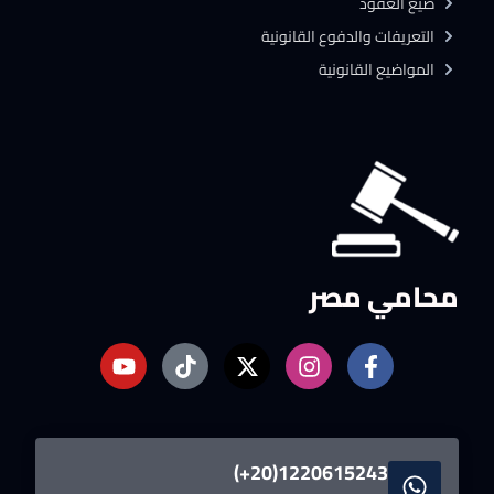
صيغ العقود
التعريفات والدفوع القانونية
المواضيع القانونية
محامي مصر
1220615243(20+)