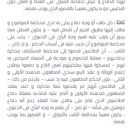
لهذا الدفاع و عرض لدفاعه المبنى على الغلط و العين دون
التدليس فإنـه يكون معيبـاً بالقصور الذى يوجب نقضه .
ثالثاً :
كل طلب أو وجه دفاع يدلى به لدى محكمة الموضوع و
يطلب إليها بطريق الجزم أن تفصل فيه – و يكون الفصل مما
يجوز أن يترتب عليه تغيير وجه الرأى فى الدعوى – يجب على
محكمة الموضوع أن تجيب عليه فى أسباب الحكم ، و إذ كان …
الثابت …. أن الطاعنين قدموا إلى محكمة الاستئناف مذكرة
بدفاعهم – معلنة للخصوم و مودعة فى الميعاد المرخص به
لهم – تمسكوا فيها بملكيتهم لعين النزاع و دفعوا ببطلان
إعلام الوراثة و عقد البيع سندي المطعون ضدهما الأولى و
الثاني ، فإن الحكم المطعون فيه إذ نسب – بالرغم من ذلك –
إلى الطاعنين أنهم لم يقدموا ثمة مذكرة و اعتد بعقد
المطعون ضدهما الأولين و أقام عليه قضاءه مغفلاً دفاع
الطاعنيين الذى قام على بطلان هذا العقد رغم أنه دفاع
جوهري من شأنه – لو صح – أن يتغير به وجه الرأي فى الدعوى
، يكون معيباً بمخالفة الثابت بالأوراق – و القصور بما يوجب
نقضه .